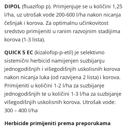
DIPOL
(fluazifop p). Primjenjuje se u količini 1,25
l/ha, uz utrošak vode 200-600 l/ha nakon nicanja
češnjak i korova. Za optimalnu učinkovitost
sredstvo primijeniti u ranim razvojnim stadijima
korova (1-3 lista).
QUICK
5 EC
(kizalofop-p-etil) je selektivno
sistemični herbicid namijenjen suzbijanju
jednogodišnjih i višegodišnjih uskolisnih korova
nakon nicanja luka (od razvijena 2 lista) i korova.
Primijeniti u količini 1-2 l/ha za suzbijanje
jednogodišnjih te u količini 1-3 l/ha za suzbijanje
višegodišnjih uskolisnih korova. Utrošak vode:
300 – 400 l/ha
Herbicide primijeniti prema preporukama