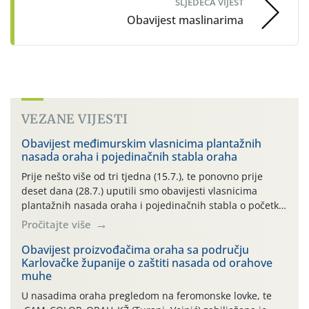
SLJEDEĆA VIJEST
Obavijest maslinarima
VEZANE VIJESTI
Obavijest međimurskim vlasnicima plantažnih
nasada oraha i pojedinačnih stabla oraha
Prije nešto više od tri tjedna (15.7.), te ponovno prije
deset dana (28.7.) uputili smo obavijesti vlasnicima
plantažnih nasada oraha i pojedinačnih stabla o početku
leta i ovogodišnjoj potrebi usmjerenog suzbijanja
Pročitajte više
orahove muhe (Rhagoletis completa)! Već dvanaest dana
traje drugi ovogodišnji “toplinski udar”, koji naročito
Obavijest proizvođačima oraha sa području
Karlovačke županije o zaštiti nasada od orahove
izražen zadnja šest dana (31.7.-05.8.), jer najviše
muhe
temperature zraka svakodnevno […]
U nasadima oraha pregledom na feromonske lovke, te