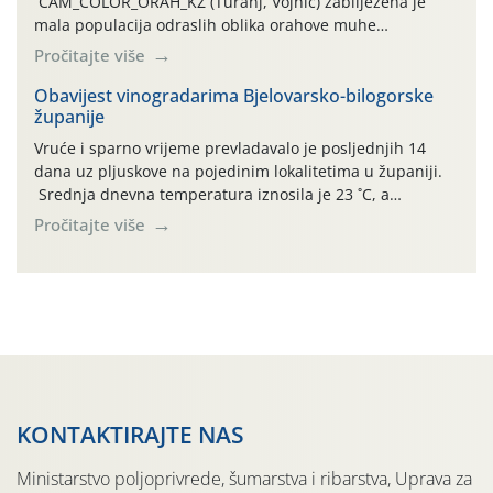
CAM_COLOR_ORAH_KŽ (Turanj, Vojnić) zabilježena je
mala populacija odraslih oblika orahove muhe
(Rhagoletis completa). Niska brojnost može se objasniti
Pročitajte više
činjenicom da je riječ o mladim nasadima s vrlo malim
urodom, što je povezano i s manjim brojem prezimjelih
Obavijest vinogradarima Bjelovarsko-bilogorske
županije
jedinki. U starijim nasadima, na žutim ljepljivim Rebell
pločama s […]
Vruće i sparno vrijeme prevladavalo je posljednjih 14
dana uz pljuskove na pojedinim lokalitetima u županiji.
Srednja dnevna temperatura iznosila je 23 ˚C, a
maksimalne su posljednjih dana dosezale do 35 ˚C.
Pročitajte više
Simptome plamenjače vinove loze (Plasmoparas
viticola) vidljivi su na zapercima i vršnom mladom lišću.
Kako bi i dalje održali zdravu lisnu masu u zaštiti je
moguće […]
KONTAKTIRAJTE NAS
Ministarstvo poljoprivrede, šumarstva i ribarstva, Uprava za