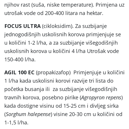
njihov rast (suša, niske temperature). Primjena uz
utrošak vode od 200-400 litara na hektar.
FOCUS ULTRA
(cikloksidim). Za suzbijanje
jednogodišnjih uskolisnih korova primjenjuje se
u količini 1-2 l/ha, a za suzbijanje višegodišnjih
uskolisnih korova u količini 4 l/ha Utrošak vode
150-400 l/ha.
AGIL 100 EC
(propakizafop) Primjenjuje u količini
1 l/ha kada uskolisni korovi razvije tri lista do
početka busanja ili za suzbijanje višegodišnjih
travnih korova, posebno pirike (
Agropyron repens
)
kada dostigne visinu od 15-25 cm i divljeg sirka
(
Sorghum halepense
) visine 20-30 cm u količini od
1-1,5 l/ha.