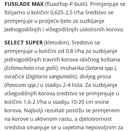
FUSILADE MAX
(fluazifop-P-butil). Primjenjuje se
folijarno u količini 0,625-2,5 l/ha Sredstvo se
primjenjuje u proljeće-ljeto za suzbijanje
Jednogodišnjih i višegodišnjih uskolisnih korova.
SELECT SUPER
(kletodim). Sredstvo se
primjenjuje u količini od 0,8 l/ha za suzbijanje
jednogodišnjih travnih korova običnog koštana
(
Echinochola crus
galli
), muharika (
Setaria spp
.),
svračice (
Digitaria sanguinalis
), divljeg prosa
(
Panicum spp.)
u stadiju 2-4 lista. Za suzbijanje
višegodišnjih korova sredstvo se primjenjuje u
količini 1,6-2 l/ha u stadiju 10-20 cm visine
korova. Najbolji rezultati postižu se primjenom
na korove u aktivnom rastu, a djelotvornost
sredstva smanjuje se u uvjetima nepovoljnim za