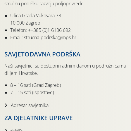
stručnu podršku razvoju poljoprivrede
Ulica Grada Vukovara 78
10 000 Zagreb
Telefon: ++385 (0)1 6106 692
Email: strucna-podrska@mps.hr
SAVJETODAVNA PODRŠKA
Naši savjetnici su dostupni radnim danom u podružnicama
diljem Hrvatske.
8 – 16 sati (Grad Zagreb)
7 – 15 sati (Ispostave)
Adresar savjetnika
ZA DJELATNIKE UPRAVE
SEMIS