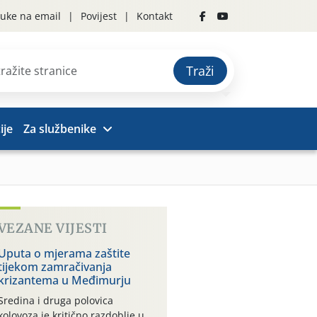
uke na email
Povijest
Kontakt
Traži
ije
Za službenike
VEZANE VIJESTI
Uputa o mjerama zaštite
tijekom zamračivanja
krizantema u Međimurju
Sredina i druga polovica
kolovoza je kritično razdoblje u