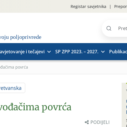
Registar savjetnika
Prepor
Pretraži
stranice
avjetovanje i tečajevi
SP ZPP 2023. – 2027.
Publikac
ođačima povrća
etvanska
zvođačima povrća
PODIJELI