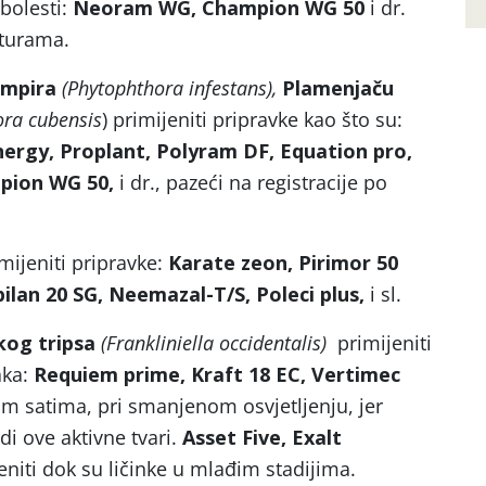
 bolesti:
Neoram WG, Champion WG 50
i dr.
lturama.
rumpira
(Phytophthora infestans),
Plamenjaču
ra cubensis
) primijeniti pripravke kao što su:
nergy, Proplant, Polyram DF,
Equation pro,
pion WG 50,
i dr., pazeći na registracije po
mijeniti pripravke:
Karate zeon, Pirimor 50
lan 20 SG, Neemazal-T/S, Poleci plus,
i sl.
skog tripsa
(Frankliniella occidentalis)
primijeniti
aka:
Requiem prime,
Kraft 18 EC, Vertimec
jim satima, pri smanjenom osvjetljenju, jer
di ove aktivne tvari.
Asset Five,
Exalt
eniti dok su ličinke u mlađim stadijima.