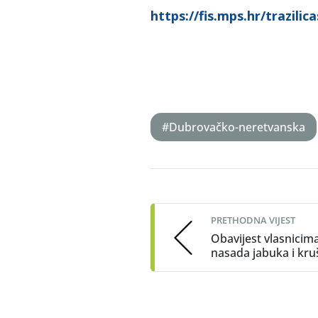
https://fis.mps.hr/trazilic
#Dubrovačko-neretvanska
Post
navigation
PRETHODNA VIJEST
Obavijest vlasnicim
nasada jabuka i kr