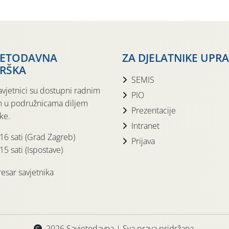
JETODAVNA
ZA DJELATNIKE UPR
RŠKA
SEMIS
avjetnici su dostupni radnim
PIO
 u podružnicama diljem
Prezentacije
ke.
Intranet
 16 sati (Grad Zagreb)
Prijava
15 sati (Ispostave)
esar savjetnika
2026 Savjetodavna | Sva prava pridržana.