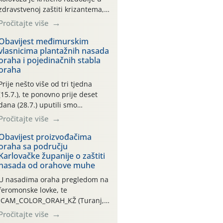
zdravstvenoj zaštiti krizantema,
a prije zamračivanja u proteklom
Pročitajte više
smo mjesecu tri puta upućivali
preporuke o preventivnim
Obavijest međimurskim
vlasnicima plantažnih nasada
mjerama zaštite krizantema od
oraha i pojedinačnih stabla
najčešćih uzročnika bolesti,
oraha
štetnika i fito-fagnih grinja (23.7.,
14.7., 06.7.)! Na početku ovog
Prije nešto više od tri tjedna
mjeseca je zabilježeno je
(15.7.), te ponovno prije deset
povijesno i ekstremno vruće
dana (28.7.) uputili smo
meteorološko razdoblje, uz
obavijesti vlasnicima plantažnih
Pročitajte više
najviše temperature […]
nasada oraha i pojedinačnih
stabla o početku leta i
Obavijest proizvođačima
oraha sa području
ovogodišnjoj potrebi usmjerenog
Karlovačke županije o zaštiti
suzbijanja orahove muhe
nasada od orahove muhe
(Rhagoletis completa)! Već
dvanaest dana traje drugi
U nasadima oraha pregledom na
ovogodišnji “toplinski udar”, koji
feromonske lovke, te
naročito izražen zadnja šest
CAM_COLOR_ORAH_KŽ (Turanj,
dana (31.7.-05.8.), jer najviše
Vojnić) zabilježena je mala
Pročitajte više
temperature zraka svakodnevno
populacija odraslih oblika