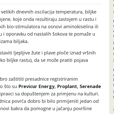
elikih dnevnih oscilacija temperatura, biljke
mjene, koje onda rezultiraju zastojem u rastu i
kih bio-stimulatora na osnovi aminokiselina ili
ju i oporavku od nastalih šokova te pomaže u
zama biljaka.
aviti ljepljive žute i plave ploče iznad vršnih
ako biljke rastu), da se može pratiti pojava
bro zaštititi presadnice registriranim
ao što su
Previcur Energy, Proplant, Serenade
pripravci sa dopuštenjem za primjenu na kulturi.
nica povrća dobro bi bilo primijeniti jedan od
osnovi bakra da pomogne u jačanju površine