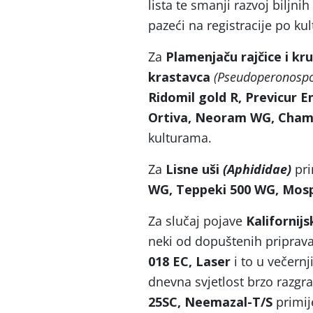
lista te smanji razvoj biljnih
pazeći na registracije po ku
Za
Plamenjaču rajčice i k
krastavca
(Pseudoperonospo
Ridomil gold R, Previcur E
Ortiva, Neoram WG, Cham
kulturama.
Za
Lisne uši
(Aphididae)
pri
WG, Teppeki 500 WG, Mospi
Za slučaj pojave
Kalifornij
neki od dopuštenih priprav
018 EC, Laser
i to u večern
dnevna svjetlost brzo razgra
25SC,
Neemazal-T/S
primij