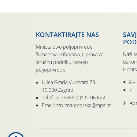
KONTAKTIRAJTE NAS
SAV
POD
Ministarstvo poljoprivrede,
Naši s
šumarstva i ribarstva, Uprava za
danom
stručnu podršku razvoju
Hrvats
poljoprivrede
8 –
Ulica Grada Vukovara 78
7 – 
10 000 Zagreb
Telefon: ++385 (0)1 6106 692
Adr
Email: strucna-podrska@mps.hr