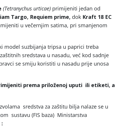
je
(Tetranychus urticae)
primijeniti jedan od
liam Targo, Requiem prime,
dok
Kraft 18 EC
rimijeniti u večernjim satima, pri smanjenom
ki model suzbijanja tripsa u paprici treba
 zaštitnih sredstava u nasadu, već kod sadnje
ipravci se smiju koristiti u nasadu prije unosa
imijeniti prema priloženoj uputi ili etiketi, a
zvolama sredstva za zaštitu bilja nalaze se u
kom sustavu (FIS baza) Ministarstva
: