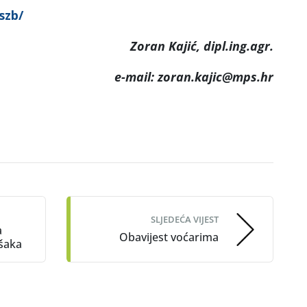
aszb/
Zoran Kajić, dipl.ing.agr.
e-mail: zoran.kajic@mps.hr
SLJEDEĆA VIJEST
a
Obavijest voćarima
ušaka