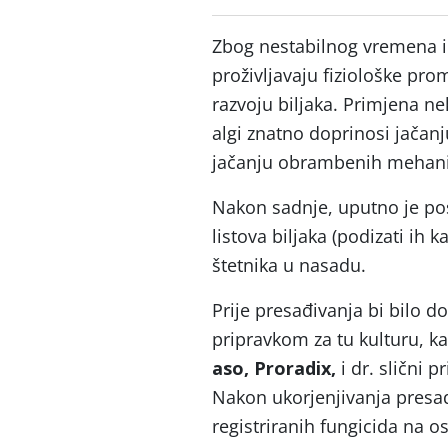
Zbog nestabilnog vremena i v
proživljavaju fiziološke pro
razvoju biljaka. Primjena ne
algi znatno doprinosi jačan
jačanju obrambenih mehani
Nakon sadnje, uputno je post
listova biljaka (podizati ih k
štetnika u nasadu.
Prije presađivanja bi bilo do
pripravkom za tu kulturu, k
aso,
Proradix,
i dr. slični 
Nakon ukorjenjivanja presad
registriranih fungicida na 