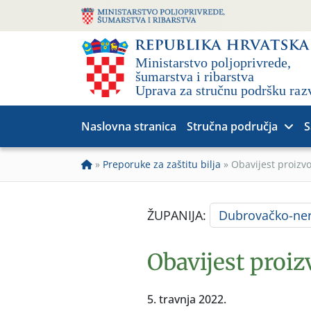
Naslovna stranica
Stručna područja
S
»
Preporuke za zaštitu bilja
»
Obavijest proizv
ŽUPANIJA:
Dubrovačko-ner
Obavijest proi
5. travnja 2022.