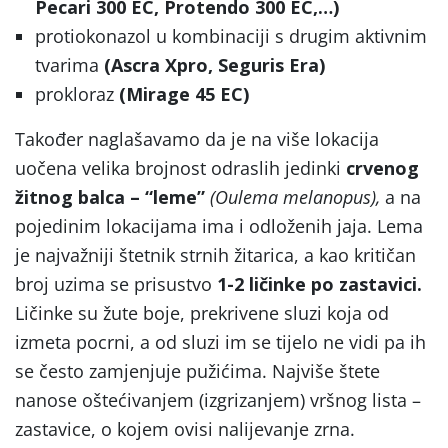
Pecari 300 EC, Protendo 300 EC,…)
protiokonazol u kombinaciji s drugim aktivnim
tvarima
(Ascra Xpro, Seguris Era)
prokloraz
(Mirage 45 EC)
Također naglašavamo da je na više lokacija
uočena velika brojnost odraslih jedinki
crvenog
žitnog balca – “leme”
(Oulema melanopus),
a na
pojedinim lokacijama ima i odloženih jaja. Lema
je najvažniji štetnik strnih žitarica, a kao kritičan
broj uzima se prisustvo
1-2 ličinke po zastavici.
Ličinke su žute boje, prekrivene sluzi koja od
izmeta pocrni, a od sluzi im se tijelo ne vidi pa ih
se često zamjenjuje pužićima. Najviše štete
nanose oštećivanjem (izgrizanjem) vršnog lista –
zastavice, o kojem ovisi nalijevanje zrna.