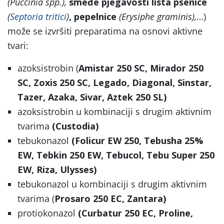
(Puccinia spp.),
smeđe pjegavosti lista pšenice
(
Septoria tritici
)
, pepelnice
(
Erysiphe graminis),
…)
može se izvršiti preparatima na osnovi aktivne
tvari:
azoksistrobin (
Amistar 250 SC, Mirador 250
SC, Zoxis 250 SC, Legado, Diagonal, Sinstar,
Tazer, Azaka, Sivar, Aztek 250 SL)
azoksistrobin u kombinaciji s drugim aktivnim
tvarima
(Custodia)
tebukonazol
(Folicur EW 250, Tebusha 25%
EW, Tebkin 250 EW, Tebucol, Tebu Super 250
EW, Riza, Ulysses)
tebukonazol u kombinaciji s drugim aktivnim
tvarima (
Prosaro 250 EC, Zantara)
protiokonazol
(Curbatur 250 EC, Proline,