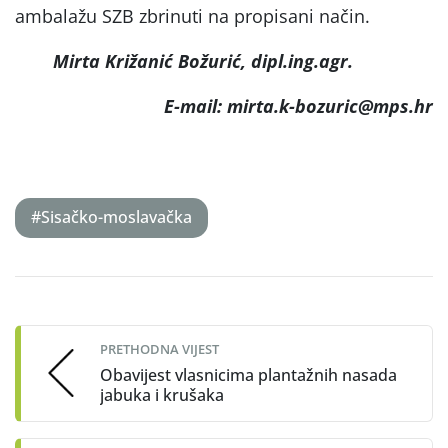
ambalažu SZB zbrinuti na propisani način.
Mirta Križanić Božurić, dipl.ing.agr.
E-mail: mirta.k-bozuric@mps.hr
#Sisačko-moslavačka
Post
navigation
PRETHODNA VIJEST
Obavijest vlasnicima plantažnih nasada
jabuka i krušaka