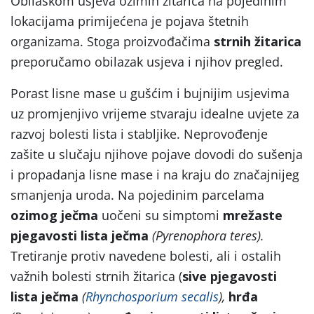
Obilaskom usjeva ozimih žitarica na pojedinim
lokacijama primijećena je pojava štetnih
organizama. Stoga proizvođačima
strnih žitarica
preporučamo obilazak usjeva i njihov pregled.
Porast lisne mase u gušćim i bujnijim usjevima
uz promjenjivo vrijeme stvaraju idealne uvjete za
razvoj bolesti lista i stabljike. Neprovođenje
zašite u slučaju njihove pojave dovodi do sušenja
i propadanja lisne mase i na kraju do značajnijeg
smanjenja uroda. Na pojedinim parcelama
ozimog ječma
uočeni su simptomi
mrežaste
pjegavosti lista ječma
(Pyrenophora teres).
Tretiranje protiv navedene bolesti, ali i ostalih
važnih bolesti strnih žitarica (
sive pjegavosti
lista ječma
(
Rhynchosporium secalis
),
hrđa