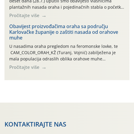
deset dana (28.7.) uputili smo obavijesti vlasnicima
plantažnih nasada oraha i pojedinačnih stabla o početku
leta i ovogodišnjoj potrebi usmjerenog suzbijanja
Pročitajte više
orahove muhe (Rhagoletis completa)! Već dvanaest dana
traje drugi ovogodišnji “toplinski udar”, koji naročito
Obavijest proizvođačima oraha sa području
Karlovačke županije o zaštiti nasada od orahove
izražen zadnja šest dana (31.7.-05.8.), jer najviše
muhe
temperature zraka svakodnevno […]
U nasadima oraha pregledom na feromonske lovke, te
CAM_COLOR_ORAH_KŽ (Turanj, Vojnić) zabilježena je
mala populacija odraslih oblika orahove muhe
(Rhagoletis completa). Niska brojnost može se objasniti
Pročitajte više
činjenicom da je riječ o mladim nasadima s vrlo malim
urodom, što je povezano i s manjim brojem prezimjelih
jedinki. U starijim nasadima, na žutim ljepljivim Rebell
pločama s […]
KONTAKTIRAJTE NAS