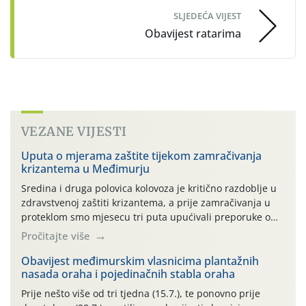
SLJEDEĆA VIJEST
Obavijest ratarima
VEZANE VIJESTI
Uputa o mjerama zaštite tijekom zamračivanja
krizantema u Međimurju
Sredina i druga polovica kolovoza je kritično razdoblje u
zdravstvenoj zaštiti krizantema, a prije zamračivanja u
proteklom smo mjesecu tri puta upućivali preporuke o
preventivnim mjerama zaštite krizantema od najčešćih
Pročitajte više
uzročnika bolesti, štetnika i fito-fagnih grinja (23.7., 14.7.,
06.7.)! Na početku ovog mjeseca je zabilježeno je
Obavijest međimurskim vlasnicima plantažnih
nasada oraha i pojedinačnih stabla oraha
povijesno i ekstremno vruće meteorološko razdoblje, uz
najviše temperature […]
Prije nešto više od tri tjedna (15.7.), te ponovno prije