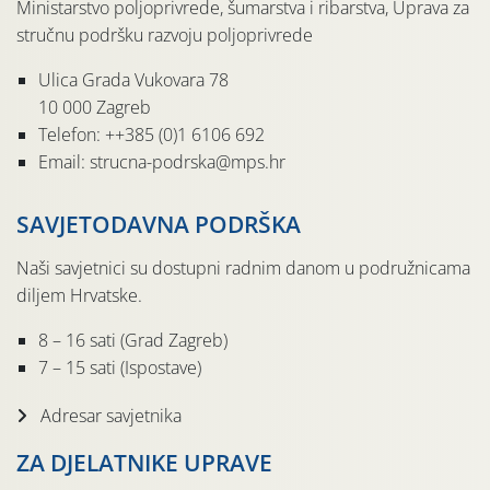
Ministarstvo poljoprivrede, šumarstva i ribarstva, Uprava za
stručnu podršku razvoju poljoprivrede
Ulica Grada Vukovara 78
10 000 Zagreb
Telefon: ++385 (0)1 6106 692
Email: strucna-podrska@mps.hr
SAVJETODAVNA PODRŠKA
Naši savjetnici su dostupni radnim danom u podružnicama
diljem Hrvatske.
8 – 16 sati (Grad Zagreb)
7 – 15 sati (Ispostave)
Adresar savjetnika
ZA DJELATNIKE UPRAVE