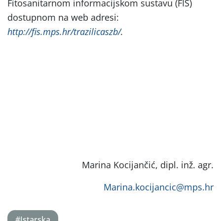
Fitosanitarnom informacijskom sustavu (FIS)
dostupnom na web adresi:
http://fis.mps.hr/trazilicaszb/
.
Marina Kocijančić, dipl. inž. agr.
Marina.kocijancic@mps.hr
#Istarska