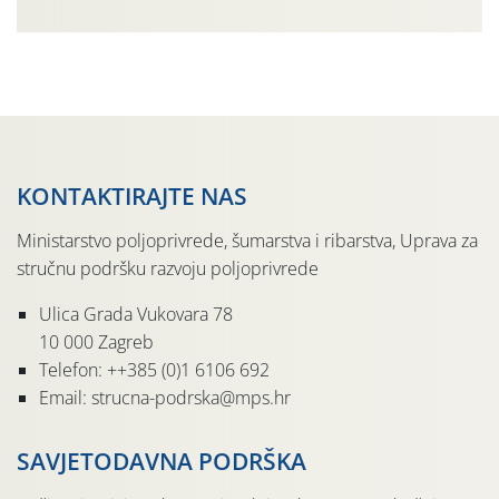
gospodarski važne štete. Riječ je o štetniku vrlo sličnom
dobro poznatoj vinskoj mušici, no za razliku […]
KONTAKTIRAJTE NAS
Ministarstvo poljoprivrede, šumarstva i ribarstva, Uprava za
stručnu podršku razvoju poljoprivrede
Ulica Grada Vukovara 78
10 000 Zagreb
Telefon: ++385 (0)1 6106 692
Email: strucna-podrska@mps.hr
SAVJETODAVNA PODRŠKA