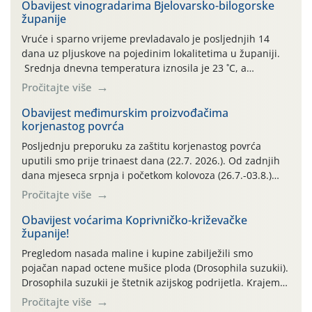
Obavijest vinogradarima Bjelovarsko-bilogorske
županije
Vruće i sparno vrijeme prevladavalo je posljednjih 14
dana uz pljuskove na pojedinim lokalitetima u županiji.
Srednja dnevna temperatura iznosila je 23 ˚C, a
maksimalne su posljednjih dana dosezale do 35 ˚C.
Pročitajte više
Simptome plamenjače vinove loze (Plasmoparas
viticola) vidljivi su na zapercima i vršnom mladom lišću.
Obavijest međimurskim proizvođačima
korjenastog povrća
Kako bi i dalje održali zdravu lisnu masu u zaštiti je
moguće […]
Posljednju preporuku za zaštitu korjenastog povrća
uputili smo prije trinaest dana (22.7. 2026.). Od zadnjih
dana mjeseca srpnja i početkom kolovoza (26.7.-03.8.)
traje izuzetno nepovoljno meteorološko razdoblje za rast
Pročitajte više
i razvoj korjenastog povrća: najviše dnevne temperature
zraka zadnjih su devet dana u rasponu 30,7°-38,0°C!
Obavijest voćarima Koprivničko-križevačke
županije!
Drugi ovogodišnji “toplinski udar” naročito je izražen
zadnja četiri dana (31.7.-03.8.), […]
Pregledom nasada maline i kupine zabilježili smo
pojačan napad octene mušice ploda (Drosophila suzukii).
Drosophila suzukii je štetnik azijskog podrijetla. Krajem
2010. godine prvi puta je registriran u Hrvatskoj, a u
Pročitajte više
rujnu 2016. godine na našem su području zabilježene