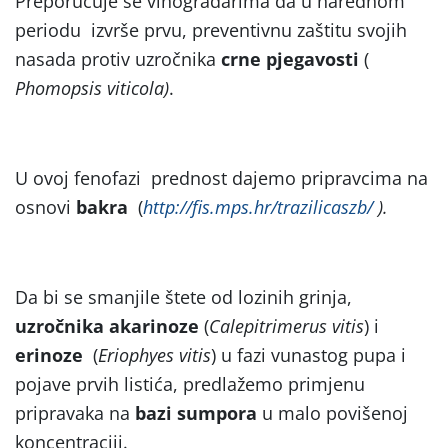
Preporučuje se vinogradarima da u narednom
periodu izvrše prvu, preventivnu zaštitu svojih
nasada protiv uzročnika
crne pjegavosti
(
Phomopsis viticola)
.
U ovoj fenofazi prednost dajemo pripravcima na
osnovi
bakra
(
http://fis.mps.hr/trazilicaszb/
).
Da bi se smanjile štete od lozinih grinja,
uzročnika akarinoze
(
Calepitrimerus vitis
) i
erinoze
(
Eriophyes vitis
) u fazi vunastog pupa i
pojave prvih listića, predlažemo primjenu
pripravaka na
bazi sumpora
u malo povišenoj
koncentraciji.