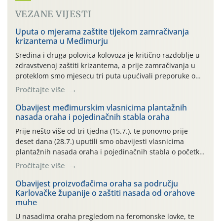
VEZANE VIJESTI
Uputa o mjerama zaštite tijekom zamračivanja
krizantema u Međimurju
Sredina i druga polovica kolovoza je kritično razdoblje u
zdravstvenoj zaštiti krizantema, a prije zamračivanja u
proteklom smo mjesecu tri puta upućivali preporuke o
preventivnim mjerama zaštite krizantema od najčešćih
Pročitajte više
uzročnika bolesti, štetnika i fito-fagnih grinja (23.7., 14.7.,
06.7.)! Na početku ovog mjeseca je zabilježeno je
Obavijest međimurskim vlasnicima plantažnih
nasada oraha i pojedinačnih stabla oraha
povijesno i ekstremno vruće meteorološko razdoblje, uz
najviše temperature […]
Prije nešto više od tri tjedna (15.7.), te ponovno prije
deset dana (28.7.) uputili smo obavijesti vlasnicima
plantažnih nasada oraha i pojedinačnih stabla o početku
leta i ovogodišnjoj potrebi usmjerenog suzbijanja
Pročitajte više
orahove muhe (Rhagoletis completa)! Već dvanaest dana
traje drugi ovogodišnji “toplinski udar”, koji naročito
Obavijest proizvođačima oraha sa području
Karlovačke županije o zaštiti nasada od orahove
izražen zadnja šest dana (31.7.-05.8.), jer najviše
muhe
temperature zraka svakodnevno […]
U nasadima oraha pregledom na feromonske lovke, te