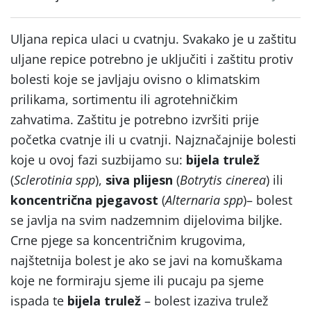
Uljana repica ulaci u cvatnju. Svakako je u zaštitu
uljane repice potrebno je uključiti i zaštitu protiv
bolesti koje se javljaju ovisno o klimatskim
prilikama, sortimentu ili agrotehničkim
zahvatima. Zaštitu je potrebno izvršiti prije
početka cvatnje ili u cvatnji. Najznačajnije bolesti
koje u ovoj fazi suzbijamo su:
bijela trulež
(
Sclerotinia spp
),
siva plijesn
(
Botrytis cinerea
) ili
koncentrična pjegavost
(
Alternaria spp
)– bolest
se javlja na svim nadzemnim dijelovima biljke.
Crne pjege sa koncentričnim krugovima,
najštetnija bolest je ako se javi na komuškama
koje ne formiraju sjeme ili pucaju pa sjeme
ispada te
bijela trulež
– bolest izaziva trulež