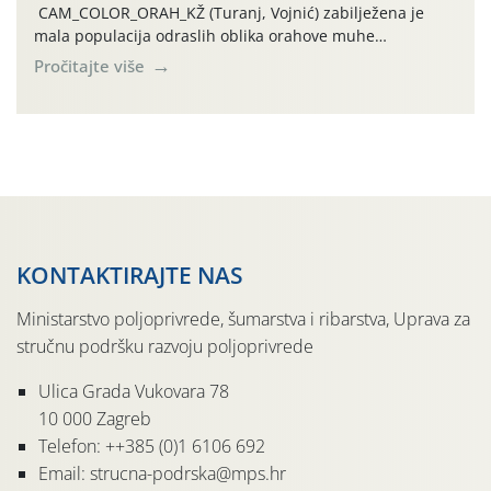
CAM_COLOR_ORAH_KŽ (Turanj, Vojnić) zabilježena je
mala populacija odraslih oblika orahove muhe
(Rhagoletis completa). Niska brojnost može se objasniti
Pročitajte više
činjenicom da je riječ o mladim nasadima s vrlo malim
urodom, što je povezano i s manjim brojem prezimjelih
jedinki. U starijim nasadima, na žutim ljepljivim Rebell
pločama s […]
KONTAKTIRAJTE NAS
Ministarstvo poljoprivrede, šumarstva i ribarstva, Uprava za
stručnu podršku razvoju poljoprivrede
Ulica Grada Vukovara 78
10 000 Zagreb
Telefon: ++385 (0)1 6106 692
Email: strucna-podrska@mps.hr