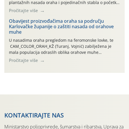
plantažnih nasada oraha i pojedinačnih stabla o početku
leta i ovogodišnjoj potrebi usmjerenog suzbijanja
Pročitajte više
orahove muhe (Rhagoletis completa)! Već dvanaest dana
traje drugi ovogodišnji “toplinski udar”, koji naročito
Obavijest proizvođačima oraha sa području
Karlovačke županije o zaštiti nasada od orahove
izražen zadnja šest dana (31.7.-05.8.), jer najviše
muhe
temperature zraka svakodnevno […]
U nasadima oraha pregledom na feromonske lovke, te
CAM_COLOR_ORAH_KŽ (Turanj, Vojnić) zabilježena je
mala populacija odraslih oblika orahove muhe
(Rhagoletis completa). Niska brojnost može se objasniti
Pročitajte više
činjenicom da je riječ o mladim nasadima s vrlo malim
urodom, što je povezano i s manjim brojem prezimjelih
jedinki. U starijim nasadima, na žutim ljepljivim Rebell
pločama s […]
KONTAKTIRAJTE NAS
Ministarstvo poljoprivrede, šumarstva i ribarstva, Uprava za