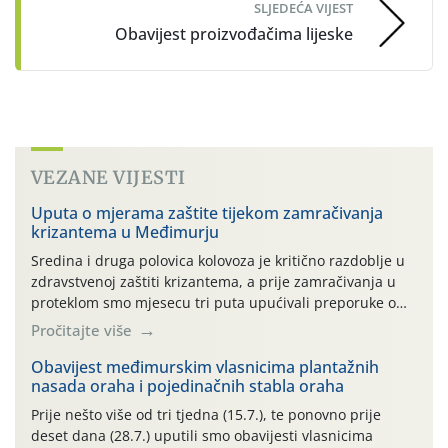
SLJEDEĆA VIJEST
Obavijest proizvođačima lijeske
VEZANE VIJESTI
Uputa o mjerama zaštite tijekom zamračivanja
krizantema u Međimurju
Sredina i druga polovica kolovoza je kritično razdoblje u
zdravstvenoj zaštiti krizantema, a prije zamračivanja u
proteklom smo mjesecu tri puta upućivali preporuke o
preventivnim mjerama zaštite krizantema od najčešćih
Pročitajte više
uzročnika bolesti, štetnika i fito-fagnih grinja (23.7., 14.7.,
06.7.)! Na početku ovog mjeseca je zabilježeno je
Obavijest međimurskim vlasnicima plantažnih
nasada oraha i pojedinačnih stabla oraha
povijesno i ekstremno vruće meteorološko razdoblje, uz
najviše temperature […]
Prije nešto više od tri tjedna (15.7.), te ponovno prije
deset dana (28.7.) uputili smo obavijesti vlasnicima