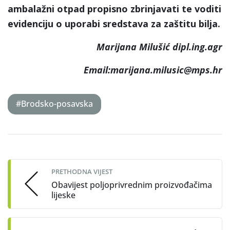
ambalažni otpad propisno zbrinjavati te voditi
evidenciju o uporabi sredstava za zaštitu bilja.
Marijana Milušić dipl.ing.agr
Email:marijana.milusic@mps.hr
#Brodsko-posavska
Post
navigation
PRETHODNA VIJEST
Obavijest poljoprivrednim proizvođačima
lijeske