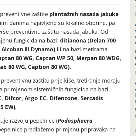
preventivne zaštite
plantažnih nasada jabuka
nim danima najavljene su lokalne oborine, pa
rše preventivnu zaštitu nasada jabuka. Od
jenu fungicida na bazi:
ditianona
(
Delan 700
 Alcoban ili Dynamo)
ili na bazi metirama
ptan 80 WG, Captan WP 50, Merpan 80 WDG,
ab 80 WG, Caption 80 WG).
i preventivnu zaštitu prije kiše, tretiranje moraju
a primjenom sistemičnih fungicida na bazi
, Difcor, Argo EC, Difenzone, Sercadis
 5 EW).
uje razvoju pepelnice (
Podosphaera
 pepelnice predlažemo primjenu pripravaka na