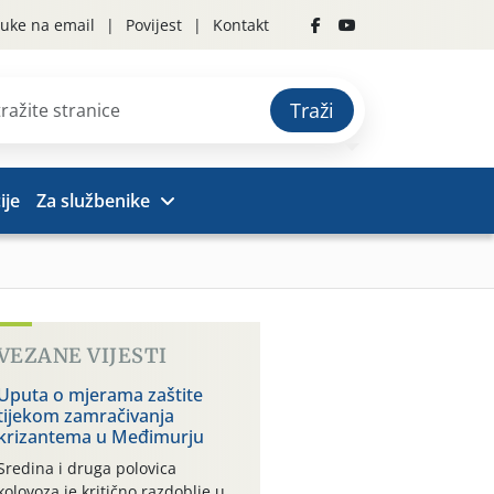
uke na email
Povijest
Kontakt
Traži
ije
Za službenike
VEZANE VIJESTI
Uputa o mjerama zaštite
tijekom zamračivanja
krizantema u Međimurju
Sredina i druga polovica
kolovoza je kritično razdoblje u