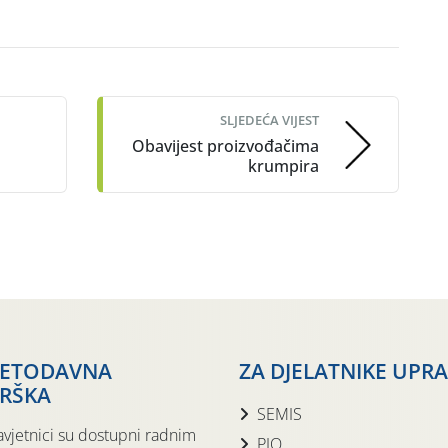
SLJEDEĆA VIJEST
Obavijest proizvođačima
krumpira
JETODAVNA
ZA DJELATNIKE UPR
RŠKA
SEMIS
avjetnici su dostupni radnim
PIO