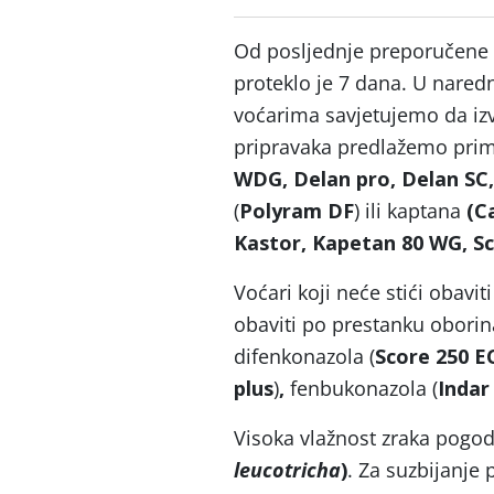
Od posljednje preporučene 
proteklo je 7 dana. U nared
voćarima savjetujemo da izv
pripravaka predlažemo prim
WDG, Delan pro, Delan SC,
(
Polyram DF
) ili kaptana
(Ca
Kastor, Kapetan 80 WG, Sc
Voćari koji neće stići obavit
obaviti po prestanku oborin
difenkonazola (
Score 250 EC
plus
)
,
fenbukonazola (
Indar
Visoka vlažnost zraka pogod
leucotricha
)
. Za suzbijanje