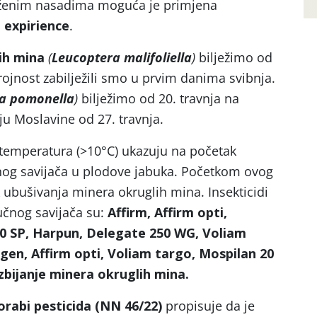
aženim nasadima moguća je primjena
 expirience
.
ih mina
(
Leucoptera malifoliella
)
bilježimo od
rojnost zabilježili smo u prvim danima svibnja.
ia pomonella
)
bilježimo od 20. travnja na
ju Moslavine od 27. travnja.
 temperatura (>10°C) ukazuju na početak
nog savijača u plodove jabuka. Početkom ovog
k ubušivanja minera okruglih mina. Insekticidi
učnog savijača su:
Affirm, Affirm opti,
0 SP, Harpun, Delegate 250 WG, Voliam
agen, Affirm opti, Voliam targo, Mospilan 20
zbijanje minera okruglih mina.
rabi pesticida (NN 46/22)
propisuje da je