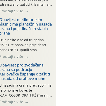
zdravstvenoj zaštiti krizantema,
a prije zamračivanja u proteklom
Pročitajte više
smo mjesecu tri puta upućivali
preporuke o preventivnim
Obavijest međimurskim
vlasnicima plantažnih nasada
mjerama zaštite krizantema od
oraha i pojedinačnih stabla
najčešćih uzročnika bolesti,
oraha
štetnika i fito-fagnih grinja (23.7.,
14.7., 06.7.)! Na početku ovog
Prije nešto više od tri tjedna
mjeseca je zabilježeno je
(15.7.), te ponovno prije deset
povijesno i ekstremno vruće
dana (28.7.) uputili smo
meteorološko razdoblje, uz
obavijesti vlasnicima plantažnih
Pročitajte više
najviše temperature […]
nasada oraha i pojedinačnih
stabla o početku leta i
Obavijest proizvođačima
oraha sa području
ovogodišnjoj potrebi usmjerenog
Karlovačke županije o zaštiti
suzbijanja orahove muhe
nasada od orahove muhe
(Rhagoletis completa)! Već
dvanaest dana traje drugi
U nasadima oraha pregledom na
ovogodišnji “toplinski udar”, koji
feromonske lovke, te
naročito izražen zadnja šest
CAM_COLOR_ORAH_KŽ (Turanj,
dana (31.7.-05.8.), jer najviše
Vojnić) zabilježena je mala
Pročitajte više
temperature zraka svakodnevno
populacija odraslih oblika