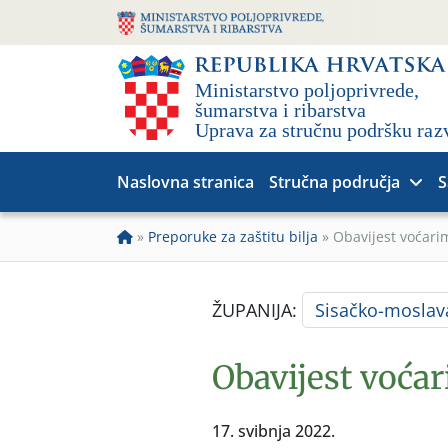
Naslovna stranica
Stručna područja
S
»
Preporuke za zaštitu bilja
»
Obavijest voćari
ŽUPANIJA:
Sisačko-moslav
Obavijest voća
17. svibnja 2022.