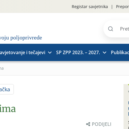
Registar savjetnika
Prepor
Pretraži
stranice
avjetovanje i tečajevi
SP ZPP 2023. – 2027.
Publikac
ma
ačka
rima
PODIJELI