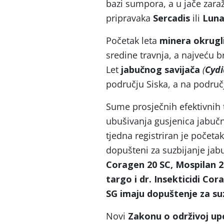
bazi sumpora, a u jače zar
pripravaka
Sercadis
ili
Luna
Početak leta
minera okrugl
sredine travnja, a najveću b
Let
jabučnog savijača
(
Cyd
području Siska, a na područ
Sume prosječnih efektivnih
ubušivanja gusjenica jabuč
tjedna registriran je početa
dopušteni za suzbijanje jab
Coragen 20 SC, Mospilan 2
targo i dr.
Insekticidi Cor
SG imaju dopuštenje za su
Novi
Zakonu o održivoj upo