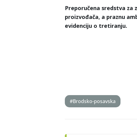
Preporučena sredstva za z
proizvođača, a praznu amb
evidenciju o tretiranju.
#Brodsko-posavska
Post
navigation