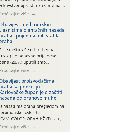
zdravstvenoj zaštiti krizantema,
a prije zamračivanja u proteklom
Pročitajte više
smo mjesecu tri puta upućivali
preporuke o preventivnim
Obavijest međimurskim
vlasnicima plantažnih nasada
mjerama zaštite krizantema od
oraha i pojedinačnih stabla
najčešćih uzročnika bolesti,
oraha
štetnika i fito-fagnih grinja (23.7.,
14.7., 06.7.)! Na početku ovog
Prije nešto više od tri tjedna
mjeseca je zabilježeno je
(15.7.), te ponovno prije deset
povijesno i ekstremno vruće
dana (28.7.) uputili smo
meteorološko razdoblje, uz
obavijesti vlasnicima plantažnih
Pročitajte više
najviše temperature […]
nasada oraha i pojedinačnih
stabla o početku leta i
Obavijest proizvođačima
oraha sa području
ovogodišnjoj potrebi usmjerenog
Karlovačke županije o zaštiti
suzbijanja orahove muhe
nasada od orahove muhe
(Rhagoletis completa)! Već
dvanaest dana traje drugi
U nasadima oraha pregledom na
ovogodišnji “toplinski udar”, koji
feromonske lovke, te
naročito izražen zadnja šest
CAM_COLOR_ORAH_KŽ (Turanj,
dana (31.7.-05.8.), jer najviše
Vojnić) zabilježena je mala
Pročitajte više
temperature zraka svakodnevno
populacija odraslih oblika