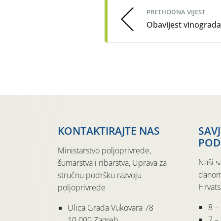
PRETHODNA VIJEST
Obavijest vinograd
KONTAKTIRAJTE NAS
SAV
POD
Ministarstvo poljoprivrede,
Naši s
šumarstva i ribarstva, Uprava za
danom
stručnu podršku razvoju
Hrvats
poljoprivrede
8 –
Ulica Grada Vukovara 78
7 – 
10 000 Zagreb