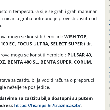
rastom temperatura sije se grah i grah mahunar
i nicanja graha potrebno je provesti zaštitu od
.
ova mogu se koristiti herbicidi:
WISH TOP,
L 100 EC, FOCUS ULTRA, SELECT SUPER
i dr.
orova mogu se koristiti herbicidi:
PULSAR 40,
Z, BENTA 480 SL, BENTA SUPER, CORUM,
ava za zaštitu bilja voditi računa o preporuci
gle neželjene posljedice.
dstvima za zaštitu bilja dostupni su putem
adresi:
https://fis.mps.hr/trazilicaszb/
.