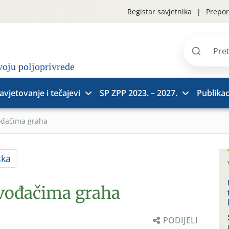
Registar savjetnika
Prepor
Pretraži
stranice
avjetovanje i tečajevi
SP ZPP 2023. – 2027.
Publikac
ođačima graha
ska
zvođačima graha
PODIJELI