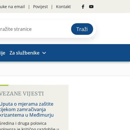
uke na email
Povijest
Kontakt
Traži
ije
Za službenike
VEZANE VIJESTI
Uputa o mjerama zaštite
tijekom zamračivanja
krizantema u Međimurju
Sredina i druga polovica
kolovoza je kritično razdoblje u