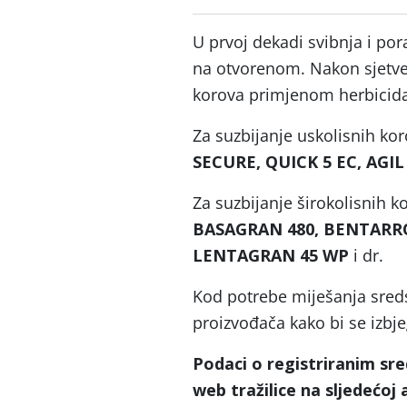
U prvoj dekadi svibnja i po
na otvorenom. Nakon sjetve 
korova primjenom herbicida
Za suzbijanje uskolisnih kor
SECURE, QUICK 5 EC, AGI
Za suzbijanje širokolisnih k
BASAGRAN 480, BENTARRO
LENTAGRAN 45 WP
i dr.
Kod potrebe miješanja sredst
proizvođača kako bi se izbje
Podaci o registriranim sre
web tražilice na sljedećoj 