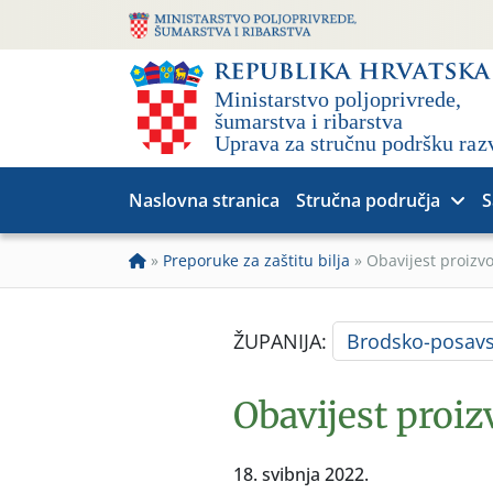
Naslovna stranica
Stručna područja
S
»
Preporuke za zaštitu bilja
»
Obavijest proizv
ŽUPANIJA:
Brodsko-posav
Obavijest proi
18. svibnja 2022.