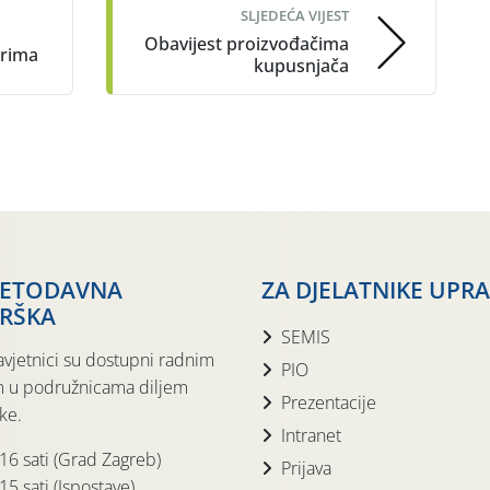
SLJEDEĆA VIJEST
Obavijest proizvođačima
arima
kupusnjača
JETODAVNA
ZA DJELATNIKE UPR
RŠKA
SEMIS
avjetnici su dostupni radnim
PIO
 u podružnicama diljem
Prezentacije
ke.
Intranet
 16 sati (Grad Zagreb)
Prijava
15 sati (Ispostave)