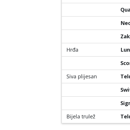
Qua
Ne
Zak
Hrđa
Lun
Sco
Siva plijesan
Tel
Swi
Sig
Bijela trulež
Tel