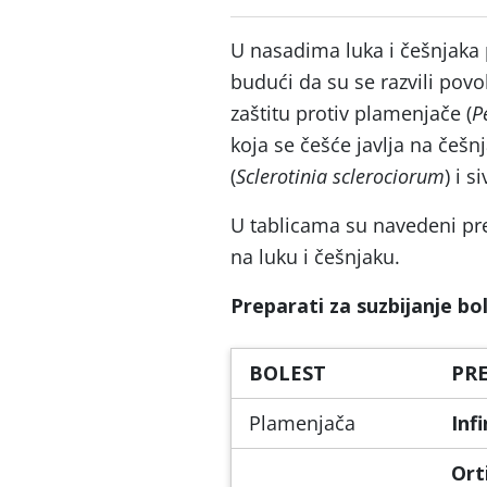
U nasadima luka i češnjaka p
budući da su se razvili povol
zaštitu protiv plamenjače (
P
koja se češće javlja na češnj
(
Sclerotinia sclerociorum
) i s
U tablicama su navedeni pre
na luku i češnjaku.
Preparati za suzbijanje bo
BOLEST
PR
Plamenjača
Infi
Ort