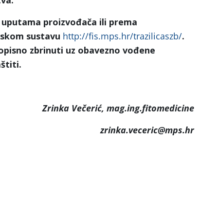
tva.
 uputama proizvođača ili prema
ijskom sustavu
http://fis.mps.hr/trazilicaszb/
.
pisno zbrinuti uz obavezno vođene
štiti.
Zrinka Večerić, mag.ing.fitomedicine
zrinka.veceric@mps.hr