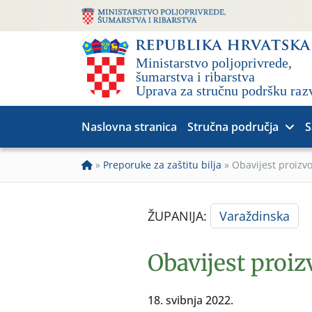
Naslovna stranica
Stručna područja
S
»
Preporuke za zaštitu bilja
»
Obavijest proizv
ŽUPANIJA:
Varaždinska
Obavijest proiz
18. svibnja 2022.