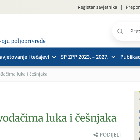
Registar savjetnika
Prepor
Pretraži
stranice
avjetovanje i tečajevi
SP ZPP 2023. – 2027.
Publikac
ođačima luka i češnjaka
vođačima luka i češnjaka
PODIJELI