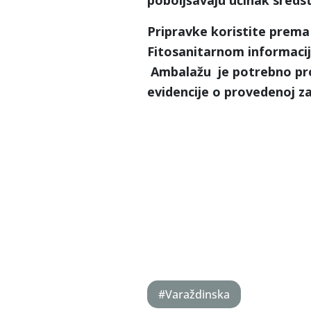
poboljšavaju učinak sreds
Pripravke koristite prema
Fitosanitarnom informac
Ambalažu je potrebno pro
evidencije o provedenoj za
#Varaždinska