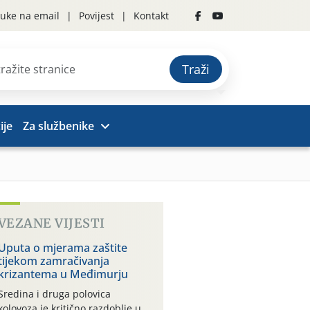
uke na email
Povijest
Kontakt
Traži
ije
Za službenike
VEZANE VIJESTI
Uputa o mjerama zaštite
tijekom zamračivanja
krizantema u Međimurju
Sredina i druga polovica
kolovoza je kritično razdoblje u