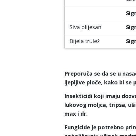
Sig
Siva plijesan
Sig
Bijela trulež
Sig
Preporuča se da se u nasad
ljepljive ploče, kako bi se 
Insekticidi koji imaju dozv
lukovog moljca, tripsa, uši
max
i dr.
Fungicide je potrebno prim