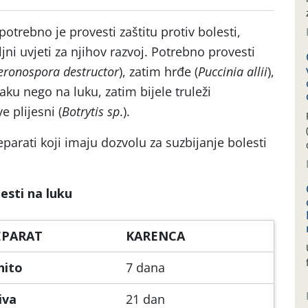
otrebno je provesti zaštitu protiv bolesti,
jni uvjeti za njihov razvoj. Potrebno provesti
eronospora destructor
), zatim hrđe (
Puccinia allii
),
aku nego na luku, zatim bijele truleži
ive plijesni (
Botrytis sp
.).
parati koji imaju dozvolu za suzbijanje bolesti
lesti na luku
EPARAT
KARENCA
nito
7 dana
iva
21 dan