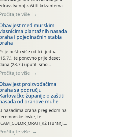
zdravstvenoj zaštiti krizantema,
a prije zamračivanja u proteklom
Pročitajte više
smo mjesecu tri puta upućivali
preporuke o preventivnim
Obavijest međimurskim
vlasnicima plantažnih nasada
mjerama zaštite krizantema od
oraha i pojedinačnih stabla
najčešćih uzročnika bolesti,
oraha
štetnika i fito-fagnih grinja (23.7.,
14.7., 06.7.)! Na početku ovog
Prije nešto više od tri tjedna
mjeseca je zabilježeno je
(15.7.), te ponovno prije deset
povijesno i ekstremno vruće
dana (28.7.) uputili smo
meteorološko razdoblje, uz
obavijesti vlasnicima plantažnih
Pročitajte više
najviše temperature […]
nasada oraha i pojedinačnih
stabla o početku leta i
Obavijest proizvođačima
oraha sa području
ovogodišnjoj potrebi usmjerenog
Karlovačke županije o zaštiti
suzbijanja orahove muhe
nasada od orahove muhe
(Rhagoletis completa)! Već
dvanaest dana traje drugi
U nasadima oraha pregledom na
ovogodišnji “toplinski udar”, koji
feromonske lovke, te
naročito izražen zadnja šest
CAM_COLOR_ORAH_KŽ (Turanj,
dana (31.7.-05.8.), jer najviše
Vojnić) zabilježena je mala
Pročitajte više
temperature zraka svakodnevno
populacija odraslih oblika