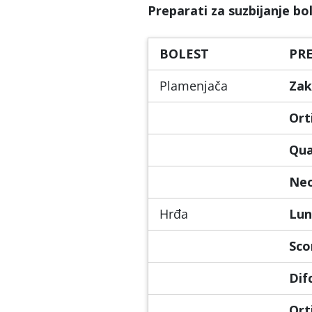
Preparati za suzbijanje bo
BOLEST
PR
Plamenjača
Zak
Ort
Qua
Ne
Hrđa
Lun
Sco
Dif
Ort