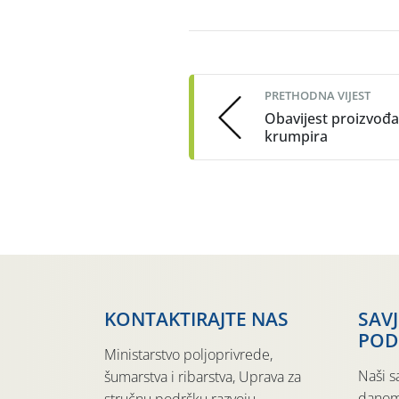
Post
navigation
PRETHODNA VIJEST
Obavijest proizvođ
krumpira
KONTAKTIRAJTE NAS
SAV
POD
Ministarstvo poljoprivrede,
Naši s
šumarstva i ribarstva, Uprava za
danom