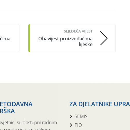
SLJEDEĆA VIJEST
ačima
Obavijest proizvođačima
lijeske
JETODAVNA
ZA DJELATNIKE UPR
RŠKA
SEMIS
avjetnici su dostupni radnim
PIO
 u podružnicama diljem