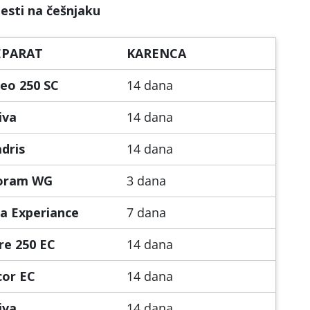
lesti na češnjaku
EPARAT
KARENCA
eo 250 SC
14 dana
iva
14 dana
dris
14 dana
oram WG
3 dana
a Experiance
7 dana
re 250 EC
14 dana
cor EC
14 dana
iva
14 dana