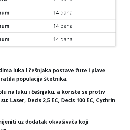
num
14 dana
num
14 dana
num
14 dana
ima luka i češnjaka postave žute i plave
pratila populacija štetnika.
olu na luku i češnjaku, a koriste se protiv
 su: Laser, Decis 2,5 EC, Decis 100 EC, Cythrin
ijeniti uz dodatak okvašivača koji