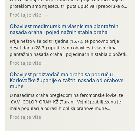
proteklom smo mjesecu tri puta upućivali preporuke o
preventivnim mjerama zaštite krizantema od najčešćih
Pročitajte više
uzročnika bolesti, štetnika i fito-fagnih grinja (23.7., 14.7.,
06.7.)! Na početku ovog mjeseca je zabilježeno je
Obavijest međimurskim vlasnicima plantažnih
nasada oraha i pojedinačnih stabla oraha
povijesno i ekstremno vruće meteorološko razdoblje, uz
najviše temperature […]
Prije nešto više od tri tjedna (15.7.), te ponovno prije
deset dana (28.7.) uputili smo obavijesti vlasnicima
plantažnih nasada oraha i pojedinačnih stabla o početku
leta i ovogodišnjoj potrebi usmjerenog suzbijanja
Pročitajte više
orahove muhe (Rhagoletis completa)! Već dvanaest dana
traje drugi ovogodišnji “toplinski udar”, koji naročito
Obavijest proizvođačima oraha sa području
Karlovačke županije o zaštiti nasada od orahove
izražen zadnja šest dana (31.7.-05.8.), jer najviše
muhe
temperature zraka svakodnevno […]
U nasadima oraha pregledom na feromonske lovke, te
CAM_COLOR_ORAH_KŽ (Turanj, Vojnić) zabilježena je
mala populacija odraslih oblika orahove muhe
(Rhagoletis completa). Niska brojnost može se objasniti
Pročitajte više
činjenicom da je riječ o mladim nasadima s vrlo malim
urodom, što je povezano i s manjim brojem prezimjelih
jedinki. U starijim nasadima, na žutim ljepljivim Rebell