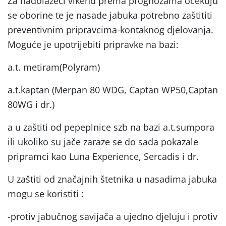
Za nadolazeći vikend prema prognozama očekuju
se oborine te je nasade jabuka potrebno zaštititi
preventivnim pripravcima-kontaknog djelovanja.
Moguće je upotrijebiti pripravke na bazi:
a.t. metiram(Polyram)
a.t.kaptan (Merpan 80 WDG, Captan WP50,Captan
80WG i dr.)
a u zaštiti od pepeplnice szb na bazi a.t.sumpora
ili ukoliko su jače zaraze se do sada pokazale
pripramci kao Luna Experience, Sercadis i dr.
U zaštiti od značajnih štetnika u nasadima jabuka
mogu se koristiti :
-protiv jabučnog savijača a ujedno djeluju i protiv