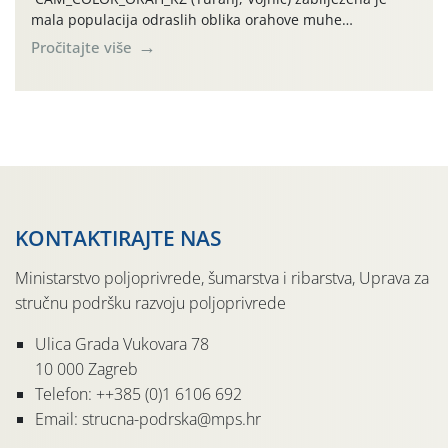
mala populacija odraslih oblika orahove muhe
(Rhagoletis completa). Niska brojnost može se objasniti
Pročitajte više
činjenicom da je riječ o mladim nasadima s vrlo malim
urodom, što je povezano i s manjim brojem prezimjelih
jedinki. U starijim nasadima, na žutim ljepljivim Rebell
pločama s […]
KONTAKTIRAJTE NAS
Ministarstvo poljoprivrede, šumarstva i ribarstva, Uprava za
stručnu podršku razvoju poljoprivrede
Ulica Grada Vukovara 78
10 000 Zagreb
Telefon: ++385 (0)1 6106 692
Email: strucna-podrska@mps.hr