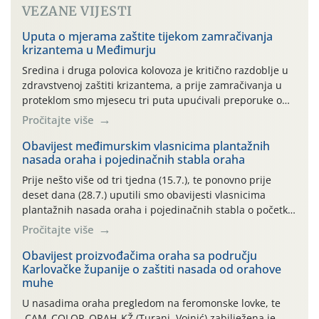
VEZANE VIJESTI
Uputa o mjerama zaštite tijekom zamračivanja
krizantema u Međimurju
Sredina i druga polovica kolovoza je kritično razdoblje u
zdravstvenoj zaštiti krizantema, a prije zamračivanja u
proteklom smo mjesecu tri puta upućivali preporuke o
preventivnim mjerama zaštite krizantema od najčešćih
Pročitajte više
uzročnika bolesti, štetnika i fito-fagnih grinja (23.7., 14.7.,
06.7.)! Na početku ovog mjeseca je zabilježeno je
Obavijest međimurskim vlasnicima plantažnih
nasada oraha i pojedinačnih stabla oraha
povijesno i ekstremno vruće meteorološko razdoblje, uz
najviše temperature […]
Prije nešto više od tri tjedna (15.7.), te ponovno prije
deset dana (28.7.) uputili smo obavijesti vlasnicima
plantažnih nasada oraha i pojedinačnih stabla o početku
leta i ovogodišnjoj potrebi usmjerenog suzbijanja
Pročitajte više
orahove muhe (Rhagoletis completa)! Već dvanaest dana
traje drugi ovogodišnji “toplinski udar”, koji naročito
Obavijest proizvođačima oraha sa području
Karlovačke županije o zaštiti nasada od orahove
izražen zadnja šest dana (31.7.-05.8.), jer najviše
muhe
temperature zraka svakodnevno […]
U nasadima oraha pregledom na feromonske lovke, te
CAM_COLOR_ORAH_KŽ (Turanj, Vojnić) zabilježena je