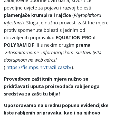
Zabilježene oborine ovih dana, stvorit će
povoljne uvjete za pojavu i razvoj bolesti
plamenjače krumpira i rajčice
(
Phytophthora
infestans
). Stoga je nužno provesti zaštitne mjere
protiv spomenute bolesti s jednim od
dozvoljenih pripravaka:
EQUATION PRO
ili
POLYRAM DF
ili s nekim drugim
prema
Fitosanitarnome informacijskom sustavu (FIS)
dostupnom na web adresi
(
https://fis.mps.hr/trazilicaszb/
)
.
Provedbom zaštitnih mjera nužno se
pridržavati uputa proizvođača rabljenoga
sredstva za zaštitu bilja!
Upozoravamo na urednu popunu evidencijske
liste rabljenih pripravaka, kao i na njihovo