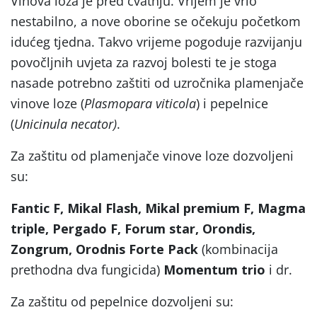
Vinova loza je pred cvatnju. Vrijem je vrlo
nestabilno, a nove oborine se očekuju početkom
idućeg tjedna. Takvo vrijeme pogoduje razvijanju
povočljnih uvjeta za razvoj bolesti te je stoga
nasade potrebno zaštiti od uzročnika plamenjače
vinove loze (
Plasmopara viticola
) i pepelnice
(
Unicinula necator)
.
Za zaštitu od plamenjače vinove loze dozvoljeni
su:
Fantic F, Mikal Flash, Mikal premium F, Magma
triple, Pergado F, Forum star, Orondis,
Zongrum, Orodnis Forte Pack
(kombinacija
prethodna dva fungicida)
Momentum trio
i dr.
Za zaštitu od pepelnice dozvoljeni su: