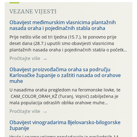
VEZANE VIJESTI
Obavijest međimurskim vlasnicima plantažnih
nasada oraha i pojedinačnih stabla oraha
Prije nešto više od tri tjedna (15.7.), te ponovno prije
deset dana (28.7.) uputili smo obavijesti vlasnicima
plantažnih nasada oraha i pojedinačnih stabla o početku
leta i ovogodišnjoj potrebi usmjerenog suzbijanja
Pročitajte više
orahove muhe (Rhagoletis completa)! Već dvanaest dana
traje drugi ovogodišnji “toplinski udar”, koji naročito
Obavijest proizvođačima oraha sa području
Karlovačke županije o zaštiti nasada od orahove
izražen zadnja šest dana (31.7.-05.8.), jer najviše
muhe
temperature zraka svakodnevno […]
U nasadima oraha pregledom na feromonske lovke, te
CAM_COLOR_ORAH_KŽ (Turanj, Vojnić) zabilježena je
mala populacija odraslih oblika orahove muhe
(Rhagoletis completa). Niska brojnost može se objasniti
Pročitajte više
činjenicom da je riječ o mladim nasadima s vrlo malim
urodom, što je povezano i s manjim brojem prezimjelih
Obavijest vinogradarima Bjelovarsko-bilogorske
županije
jedinki. U starijim nasadima, na žutim ljepljivim Rebell
pločama s […]
Vruće i sparno vrijeme prevladavalo je posljednjih 14