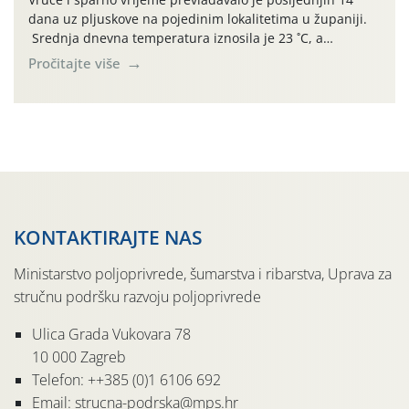
dana uz pljuskove na pojedinim lokalitetima u županiji.
Srednja dnevna temperatura iznosila je 23 ˚C, a
maksimalne su posljednjih dana dosezale do 35 ˚C.
Pročitajte više
Simptome plamenjače vinove loze (Plasmoparas
viticola) vidljivi su na zapercima i vršnom mladom lišću.
Kako bi i dalje održali zdravu lisnu masu u zaštiti je
moguće […]
KONTAKTIRAJTE NAS
Ministarstvo poljoprivrede, šumarstva i ribarstva, Uprava za
stručnu podršku razvoju poljoprivrede
Ulica Grada Vukovara 78
10 000 Zagreb
Telefon: ++385 (0)1 6106 692
Email: strucna-podrska@mps.hr