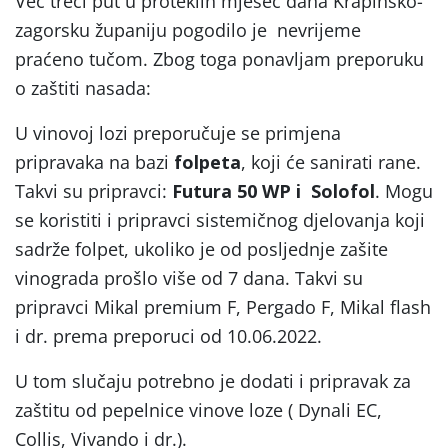
Već treći put u proteklih mjesec dana Krapinsko-
zagorsku županiju pogodilo je nevrijeme
praćeno tučom. Zbog toga ponavljam preporuku
o zaštiti nasada:
U vinovoj lozi preporučuje se primjena
pripravaka na bazi
folpeta
, koji će sanirati rane.
Takvi su pripravci:
Futura 50 WP i Solofol
. Mogu
se koristiti i pripravci sistemičnog djelovanja koji
sadrže folpet, ukoliko je od posljednje zašite
vinograda prošlo više od 7 dana. Takvi su
pripravci Mikal premium F, Pergado F, Mikal flash
i dr. prema preporuci od 10.06.2022.
U tom slučaju potrebno je dodati i pripravak za
zaštitu od pepelnice vinove loze ( Dynali EC,
Collis, Vivando i dr.).