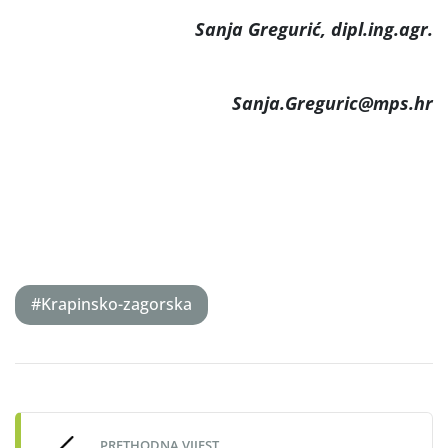
Sanja Gregurić, dipl.ing.agr.
Sanja.Greguric@mps.hr
#Krapinsko-zagorska
Post
navigation
PRETHODNA VIJEST