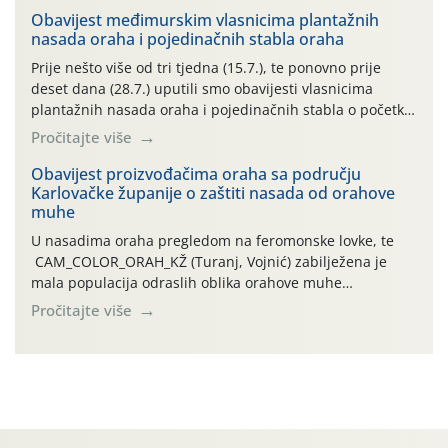
06.7.)! Na početku ovog mjeseca je zabilježeno je
Obavijest međimurskim vlasnicima plantažnih
nasada oraha i pojedinačnih stabla oraha
povijesno i ekstremno vruće meteorološko razdoblje, uz
najviše temperature […]
Prije nešto više od tri tjedna (15.7.), te ponovno prije
deset dana (28.7.) uputili smo obavijesti vlasnicima
plantažnih nasada oraha i pojedinačnih stabla o početku
leta i ovogodišnjoj potrebi usmjerenog suzbijanja
Pročitajte više
orahove muhe (Rhagoletis completa)! Već dvanaest dana
traje drugi ovogodišnji “toplinski udar”, koji naročito
Obavijest proizvođačima oraha sa području
Karlovačke županije o zaštiti nasada od orahove
izražen zadnja šest dana (31.7.-05.8.), jer najviše
muhe
temperature zraka svakodnevno […]
U nasadima oraha pregledom na feromonske lovke, te
CAM_COLOR_ORAH_KŽ (Turanj, Vojnić) zabilježena je
mala populacija odraslih oblika orahove muhe
(Rhagoletis completa). Niska brojnost može se objasniti
Pročitajte više
činjenicom da je riječ o mladim nasadima s vrlo malim
urodom, što je povezano i s manjim brojem prezimjelih
jedinki. U starijim nasadima, na žutim ljepljivim Rebell
pločama s […]