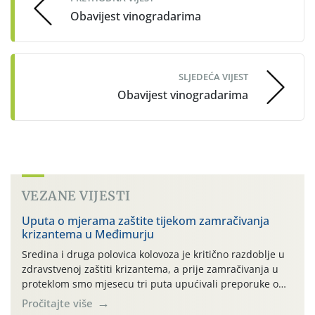
Obavijest vinogradarima
SLJEDEĆA VIJEST
Obavijest vinogradarima
VEZANE VIJESTI
Uputa o mjerama zaštite tijekom zamračivanja
krizantema u Međimurju
Sredina i druga polovica kolovoza je kritično razdoblje u
zdravstvenoj zaštiti krizantema, a prije zamračivanja u
proteklom smo mjesecu tri puta upućivali preporuke o
preventivnim mjerama zaštite krizantema od najčešćih
Pročitajte više
uzročnika bolesti, štetnika i fito-fagnih grinja (23.7., 14.7.,