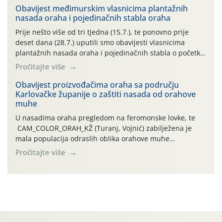
06.7.)! Na početku ovog mjeseca je zabilježeno je
Obavijest međimurskim vlasnicima plantažnih
nasada oraha i pojedinačnih stabla oraha
povijesno i ekstremno vruće meteorološko razdoblje, uz
najviše temperature […]
Prije nešto više od tri tjedna (15.7.), te ponovno prije
deset dana (28.7.) uputili smo obavijesti vlasnicima
plantažnih nasada oraha i pojedinačnih stabla o početku
leta i ovogodišnjoj potrebi usmjerenog suzbijanja
Pročitajte više
orahove muhe (Rhagoletis completa)! Već dvanaest dana
traje drugi ovogodišnji “toplinski udar”, koji naročito
Obavijest proizvođačima oraha sa području
Karlovačke županije o zaštiti nasada od orahove
izražen zadnja šest dana (31.7.-05.8.), jer najviše
muhe
temperature zraka svakodnevno […]
U nasadima oraha pregledom na feromonske lovke, te
CAM_COLOR_ORAH_KŽ (Turanj, Vojnić) zabilježena je
mala populacija odraslih oblika orahove muhe
(Rhagoletis completa). Niska brojnost može se objasniti
Pročitajte više
činjenicom da je riječ o mladim nasadima s vrlo malim
urodom, što je povezano i s manjim brojem prezimjelih
jedinki. U starijim nasadima, na žutim ljepljivim Rebell
pločama s […]