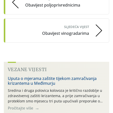
Obavijest poljoprivrednicima
SLJEDEĆA VIJEST
Obavijest vinogradarima
VEZANE VIJESTI
Uputa o mjerama zaštite tijekom zamračivanja
krizantema u Međimurju
Sredina i druga polovica kolovoza je kritično razdoblje u
zdravstvenoj zaštiti krizantema, a prije zamračivanja u
proteklom smo mjesecu tri puta upućivali preporuke o
preventivnim mjerama zaštite krizantema od najčešćih
Pročitajte više
uzročnika bolesti, štetnika i fito-fagnih grinja (23.7., 14.7.,