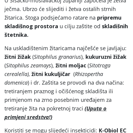
U Sisačko-moslavačkoj županiji započela je žetva
ječma. Ubrzo će slijediti i žetva ostalih strnih
žitarica. Stoga podsjećamo ratare na
pripremu
skladišnog prostora
u cilju zaštite od
skladišnih
štetnika.
Na uskladištenim žitaricama najčešće se javljaju:
žitni žižak
(
Sitophilus granarius
),
kukuruzni žižak
(
Sitophilus zeamays
),
žitni moljac
(
Sitotroga
cerealella),
žitni kukuljičar
(
Rhizopertha
domenica
) i dr. Zaštita se provodi na dva načina:
tretiranjem praznog i očišćenog skladišta ili
primjenom na zrno posebnim uređajem za
tretiranje žita na pokretnoj traci
(Uputa o
primjeni sredstva!)
Koristiti se mogu slijedeći insekticidi:
K-Obiol EC