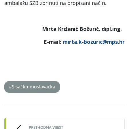
ambalažu SZB zbrinuti na propisani način.
Mirta Križanić Božurić, dipl.ing.
E-mail:
mirta.k-bozuric@mps.hr
#Sisačko-moslavačka
Post
navigation
PRETHODNA VIJEST