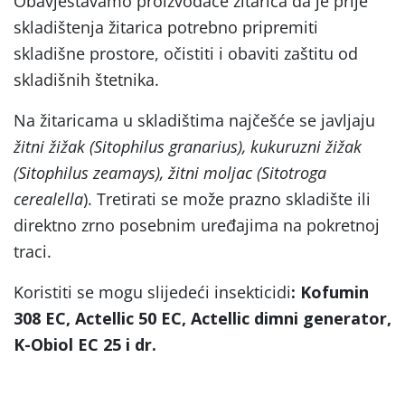
Obavještavamo proizvođače žitarica da je prije
skladištenja žitarica potrebno pripremiti
skladišne prostore, očistiti i obaviti zaštitu od
skladišnih štetnika.
Na žitaricama u skladištima najčešće se javljaju
žitni žižak (Sitophilus granarius), kukuruzni žižak
(Sitophilus zeamays), žitni moljac (Sitotroga
cerealella
). Tretirati se može prazno skladište ili
direktno zrno posebnim uređajima na pokretnoj
traci.
Koristiti se mogu slijedeći insekticidi
: Kofumin
308 EC, Actellic 50 EC, Actellic dimni generator,
K-Obiol EC 25 i dr.