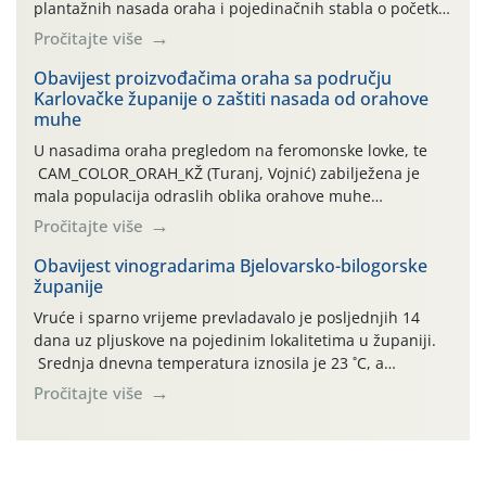
plantažnih nasada oraha i pojedinačnih stabla o početku
leta i ovogodišnjoj potrebi usmjerenog suzbijanja
Pročitajte više
orahove muhe (Rhagoletis completa)! Već dvanaest dana
traje drugi ovogodišnji “toplinski udar”, koji naročito
Obavijest proizvođačima oraha sa području
Karlovačke županije o zaštiti nasada od orahove
izražen zadnja šest dana (31.7.-05.8.), jer najviše
muhe
temperature zraka svakodnevno […]
U nasadima oraha pregledom na feromonske lovke, te
CAM_COLOR_ORAH_KŽ (Turanj, Vojnić) zabilježena je
mala populacija odraslih oblika orahove muhe
(Rhagoletis completa). Niska brojnost može se objasniti
Pročitajte više
činjenicom da je riječ o mladim nasadima s vrlo malim
urodom, što je povezano i s manjim brojem prezimjelih
Obavijest vinogradarima Bjelovarsko-bilogorske
županije
jedinki. U starijim nasadima, na žutim ljepljivim Rebell
pločama s […]
Vruće i sparno vrijeme prevladavalo je posljednjih 14
dana uz pljuskove na pojedinim lokalitetima u županiji.
Srednja dnevna temperatura iznosila je 23 ˚C, a
maksimalne su posljednjih dana dosezale do 35 ˚C.
Pročitajte više
Simptome plamenjače vinove loze (Plasmoparas
viticola) vidljivi su na zapercima i vršnom mladom lišću.
Kako bi i dalje održali zdravu lisnu masu u zaštiti je
moguće […]