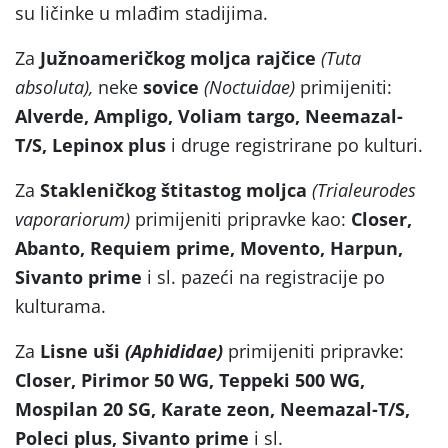
su ličinke u mlađim stadijima.
Za
Južnoameričkog moljca rajčice
(Tuta
absoluta),
neke
sovice
(Noctuidae)
primijeniti:
Alverde, Ampligo, Voliam targo, Neemazal-
T/S, Lepinox plus
i druge registrirane po kulturi.
Za
Stakleničkog štitastog moljca
(Trialeurodes
vaporariorum)
primijeniti pripravke kao:
Closer,
Abanto, Requiem prime, Movento, Harpun,
Sivanto prime
i sl. pazeći na registracije po
kulturama.
Za
Lisne uši
(Aphididae)
primijeniti pripravke:
Closer,
Pirimor 50 WG, Teppeki 500 WG,
Mospilan 20 SG, Karate zeon, Neemazal-T/S,
Poleci plus, Sivanto prime
i sl.