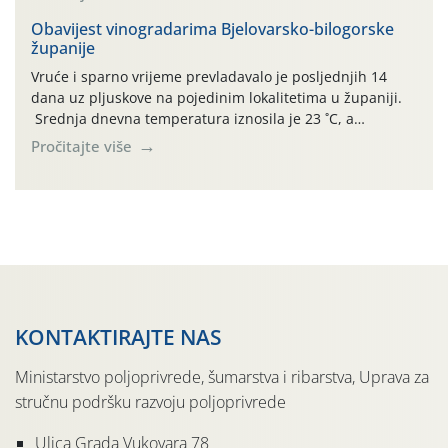
činjenicom da je riječ o mladim nasadima s vrlo malim
urodom, što je povezano i s manjim brojem prezimjelih
Obavijest vinogradarima Bjelovarsko-bilogorske
županije
jedinki. U starijim nasadima, na žutim ljepljivim Rebell
pločama s […]
Vruće i sparno vrijeme prevladavalo je posljednjih 14
dana uz pljuskove na pojedinim lokalitetima u županiji.
Srednja dnevna temperatura iznosila je 23 ˚C, a
maksimalne su posljednjih dana dosezale do 35 ˚C.
Pročitajte više
Simptome plamenjače vinove loze (Plasmoparas
viticola) vidljivi su na zapercima i vršnom mladom lišću.
Kako bi i dalje održali zdravu lisnu masu u zaštiti je
moguće […]
KONTAKTIRAJTE NAS
Ministarstvo poljoprivrede, šumarstva i ribarstva, Uprava za
stručnu podršku razvoju poljoprivrede
Ulica Grada Vukovara 78