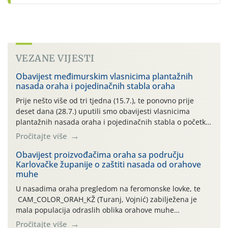
VEZANE VIJESTI
Obavijest međimurskim vlasnicima plantažnih
nasada oraha i pojedinačnih stabla oraha
Prije nešto više od tri tjedna (15.7.), te ponovno prije
deset dana (28.7.) uputili smo obavijesti vlasnicima
plantažnih nasada oraha i pojedinačnih stabla o početku
leta i ovogodišnjoj potrebi usmjerenog suzbijanja
Pročitajte više
orahove muhe (Rhagoletis completa)! Već dvanaest dana
traje drugi ovogodišnji “toplinski udar”, koji naročito
Obavijest proizvođačima oraha sa području
Karlovačke županije o zaštiti nasada od orahove
izražen zadnja šest dana (31.7.-05.8.), jer najviše
muhe
temperature zraka svakodnevno […]
U nasadima oraha pregledom na feromonske lovke, te
CAM_COLOR_ORAH_KŽ (Turanj, Vojnić) zabilježena je
mala populacija odraslih oblika orahove muhe
(Rhagoletis completa). Niska brojnost može se objasniti
Pročitajte više