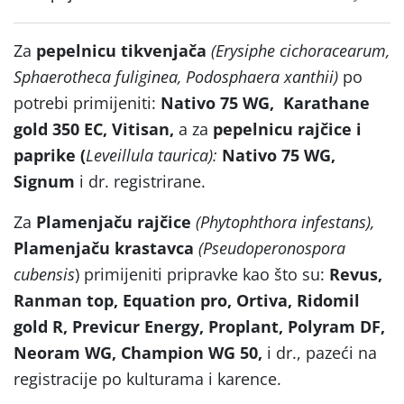
Za
pepelnicu
tikvenjača
(Erysiphe cichoracearum,
Sphaerotheca fuliginea,
Podosphaera xanthii)
po
potrebi primijeniti:
Nativo 75 WG,
Karathane
gold 350 EC, Vitisan,
a za
pepelnicu rajčice i
paprike (
Leveillula taurica):
Nativo 75 WG,
Signum
i dr. registrirane.
Za
Plamenjaču rajčice
(Phytophthora infestans),
Plamenjaču krastavca
(Pseudoperonospora
cubensis
) primijeniti pripravke kao što su:
Revus,
Ranman top,
Equation pro, Ortiva, Ridomil
gold R, Previcur Energy, Proplant, Polyram DF,
Neoram WG, Champion WG 50,
i dr., pazeći na
registracije po kulturama i karence.