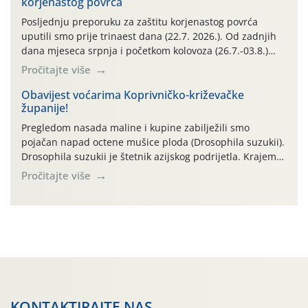
korjenastog povrća
Kako bi i dalje održali zdravu lisnu masu u zaštiti je
moguće […]
Posljednju preporuku za zaštitu korjenastog povrća
uputili smo prije trinaest dana (22.7. 2026.). Od zadnjih
dana mjeseca srpnja i početkom kolovoza (26.7.-03.8.)
traje izuzetno nepovoljno meteorološko razdoblje za rast
Pročitajte više
i razvoj korjenastog povrća: najviše dnevne temperature
zraka zadnjih su devet dana u rasponu 30,7°-38,0°C!
Obavijest voćarima Koprivničko-križevačke
županije!
Drugi ovogodišnji “toplinski udar” naročito je izražen
zadnja četiri dana (31.7.-03.8.), […]
Pregledom nasada maline i kupine zabilježili smo
pojačan napad octene mušice ploda (Drosophila suzukii).
Drosophila suzukii je štetnik azijskog podrijetla. Krajem
2010. godine prvi puta je registriran u Hrvatskoj, a u
Pročitajte više
rujnu 2016. godine na našem su području zabilježene
gospodarski važne štete. Riječ je o štetniku vrlo sličnom
dobro poznatoj vinskoj mušici, no za razliku […]
KONTAKTIRAJTE NAS