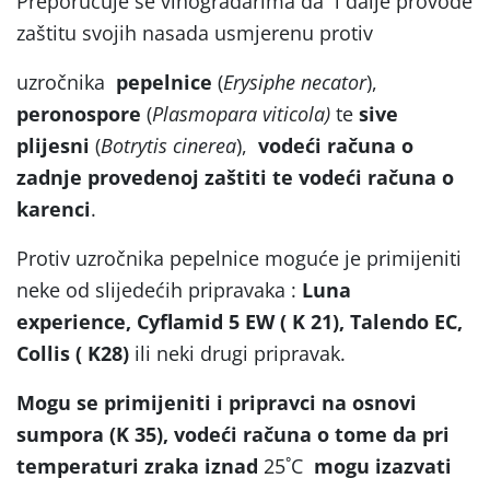
Preporučuje se vinogradarima da i dalje provode
zaštitu svojih nasada usmjerenu protiv
uzročnika
pepelnice
(
Erysiphe necator
),
peronospore
(
Plasmopara viticola)
te
sive
plijesni
(
Botrytis cinerea
),
vodeći računa o
zadnje provedenoj zaštiti te vodeći računa o
karenci
.
Protiv uzročnika pepelnice moguće je primijeniti
neke od slijedećih pripravaka :
Luna
experience, Cyflamid 5 EW ( K 21), Talendo EC,
Collis ( K28)
ili neki drugi pripravak.
Mogu se primijeniti i pripravci na osnovi
sumpora (K 35),
vodeći računa o tome da pri
temperaturi zraka iznad
25˚C
mogu izazvati