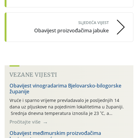
SLJEDEĆA VIJEST
Obavijest proizvođačima jabuke
VEZANE VIJESTI
Obavijest vinogradarima Bjelovarsko-bilogorske
županije
Vruće i sparno vrijeme prevladavalo je posljednjih 14
dana uz pljuskove na pojedinim lokalitetima u županiji.
Srednja dnevna temperatura iznosila je 23 ˚C, a
maksimalne su posljednjih dana dosezale do 35 ˚C.
Pročitajte više
Simptome plamenjače vinove loze (Plasmoparas
viticola) vidljivi su na zapercima i vršnom mladom lišću.
Obavijest međimurskim proizvođačima