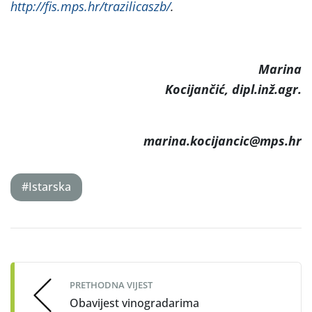
http://fis.mps.hr/trazilicaszb/
.
Marina
Kocijančić, dipl.inž.agr.
marina.kocijancic@mps.hr
#Istarska
Post
navigation
PRETHODNA VIJEST
Obavijest vinogradarima