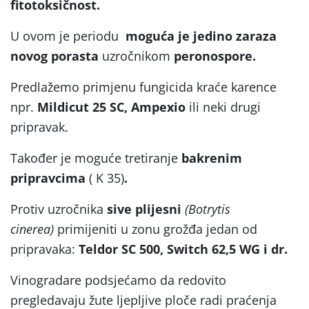
fitotoksičnost.
U ovom je periodu
moguća je jedino zaraza
novog porasta
uzročnikom
peronospore.
Predlažemo primjenu fungicida kraće karence
npr.
Mildicut 25 SC, Ampexio
ili neki drugi
pripravak.
Također je moguće tretiranje
bakrenim
pripravcima
( K 35)
.
Protiv uzročnika
sive plijesni
(Botrytis
cinerea)
primijeniti u zonu grožđa jedan od
pripravaka:
Teldor SC 500, Switch 62,5 WG i dr.
Vinogradare podsjećamo da redovito
pregledavaju žute ljepljive ploče radi praćenja