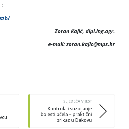
:
aszb/
Zoran Kajić, dipl.ing.agr.
e-mail: zoran.kajic@mps.hr
SLJEDEĆA VIJEST
Kontrola i suzbijanje
bolesti pčela – praktični
vcu
prikaz u Đakovu