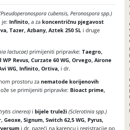
(Pseudoperonospora cubensis, Peronospora spp.)
 je:
Infinito,
a za
koncentričnu pjegavost
iva, Tazer, Azbany, Aztek 250 SL
i druge
ia lactucae)
primijeniti pripravke:
Taegro,
ol WP
Revus, Curzate 60 WG, Orvego, Airone
Avi WG, Infinito, Ortiva,
i dr.
ćenom prostoru za
nematode korijenovih
že se primijeniti pripravke:
Bioact prime,
trytis cinerea)
i
bijele truleži
(Sclerotinia spp.)
, Geoxe, Signum, Switch 62,5 WG, Pyrus,
lyversum
i dr. pazeći na karencu i registracije po