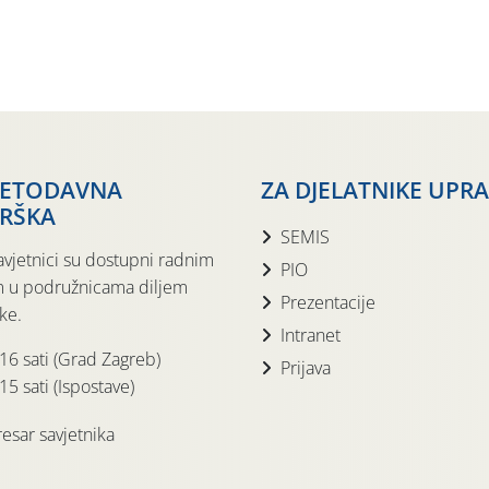
JETODAVNA
ZA DJELATNIKE UPR
RŠKA
SEMIS
avjetnici su dostupni radnim
PIO
 u podružnicama diljem
Prezentacije
ke.
Intranet
 16 sati (Grad Zagreb)
Prijava
15 sati (Ispostave)
esar savjetnika