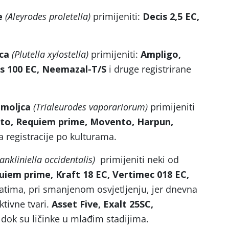
e
(Aleyrodes proletella)
primijeniti:
Decis 2,5 EC,
ca
(Plutella xylostella)
primijeniti:
Ampligo,
is 100 EC, Neemazal-T/S
i druge registrirane
 moljca
(Trialeurodes vaporariorum)
primijeniti
nto, Requiem prime, Movento, Harpun,
na registracije po kulturama.
rankliniella occidentalis)
primijeniti neki od
uiem prime,
Kraft 18 EC, Vertimec 018 EC,
 satima, pri smanjenom osvjetljenju, jer dnevna
ktivne tvari.
Asset Five,
Exalt 25SC,
i dok su ličinke u mlađim stadijima.