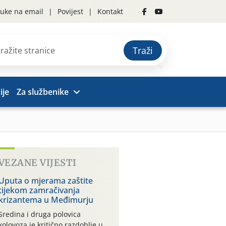
uke na email
Povijest
Kontakt
Traži
ije
Za službenike
VEZANE VIJESTI
Uputa o mjerama zaštite
tijekom zamračivanja
krizantema u Međimurju
Sredina i druga polovica
kolovoza je kritično razdoblje u