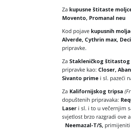
Za
kupusne štitaste
moljc
Movento, Promanal neu
Kod pojave
kupusnih molja
Alverde, Cythrin max, Dec
pripravke.
Za
Stakleničkog štitastog
pripravke kao:
Closer, Aba
Sivanto prime
i sl. pazeći 
Za
Kalifornijskog tripsa
(F
dopuštenih pripravaka:
Req
Laser
i sl. i to u večernjim
svjetlost brzo razgradi ove a
Neemazal-T/S,
primijenit