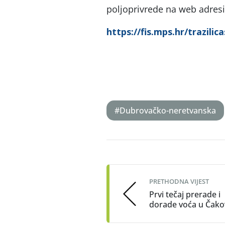
poljoprivrede na web adresi
https://fis.mps.hr/trazilic
#Dubrovačko-neretvanska
Post
navigation
PRETHODNA VIJEST
Prvi tečaj prerade i
dorade voća u Čako