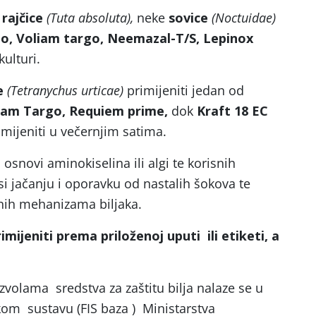
rajčice
(Tuta absoluta),
neke
sovice
(Noctuidae)
go, Voliam targo, Neemazal-T/S, Lepinox
kulturi.
je
(Tetranychus urticae)
primijeniti jedan od
iam Targo, Requiem prime,
dok
Kraft 18 EC
rimijeniti u večernjim satima.
osnovi aminokiselina ili algi te korisnih
 jačanju i oporavku od nastalih šokova te
ih mehanizama biljaka.
imijeniti prema priloženoj uputi ili etiketi, a
zvolama sredstva za zaštitu bilja nalaze se u
om sustavu (FIS baza ) Ministarstva