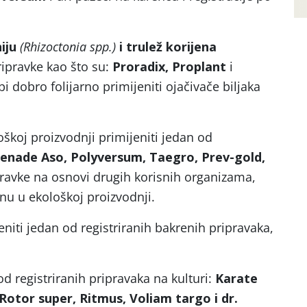
niju
(Rhizoctonia spp.)
i trulež korijena
ripravke kao što su:
Proradix, Proplant
i
i dobro folijarno primijeniti ojačivače biljaka
oškoj proizvodnji primijeniti jedan od
enade Aso, Polyversum, Taegro, Prev-gold,
ipravke na osnovi drugih korisnih organizama,
enu u ekološkoj proizvodnji.
jeniti jedan od registriranih bakrenih pripravaka,
od registriranih pripravaka na kulturi:
Karate
 Rotor super, Ritmus, Voliam targo i dr.