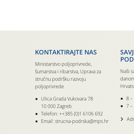
KONTAKTIRAJTE NAS
SAV
POD
Ministarstvo poljoprivrede,
Naši s
šumarstva i ribarstva, Uprava za
danom
stručnu podršku razvoju
Hrvats
poljoprivrede
8 –
Ulica Grada Vukovara 78
7 – 
10 000 Zagreb
Telefon: ++385 (0)1 6106 692
Adr
Email: strucna-podrska@mps.hr