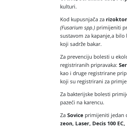
kulturi.
Kod kupusnjača za
rizokto
(Fusarium spp.)
primijeniti p
sustavom za kapanje,a bilo b
koji sadrže bakar.
Za prevenciju bolesti u ekol
registriranih pripravaka:
Ser
kao i druge registrirane pr
koji su registrirani za primj
Za bakterijske bolesti primi
pazeći na karencu.
Za
Sovice
primijeniti jedan 
zeon, Laser, Decis 100 EC,