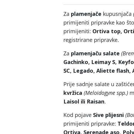
Za
plamenjače
kupusnjača
primijeniti pripravke kao što
primijeniti:
Ortiva top, Ort
registrirane pripravke.
Za
plamenjaču salate
(Brem
Gachinko,
Leimay S, Keyf
SC, Legado, Aliette flash, 
Prije sadnje salate u zašti
kvržica
(Meloidogyne spp.)
mo
Laisol ili Raisan
.
Kod pojave
Sive plijesni
(Bo
primijeniti pripravke:
Teldor
Ortiva, Serenade aso, Po