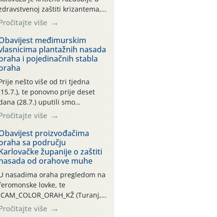
zdravstvenoj zaštiti krizantema,
a prije zamračivanja u proteklom
Pročitajte više
smo mjesecu tri puta upućivali
preporuke o preventivnim
Obavijest međimurskim
vlasnicima plantažnih nasada
mjerama zaštite krizantema od
oraha i pojedinačnih stabla
najčešćih uzročnika bolesti,
oraha
štetnika i fito-fagnih grinja (23.7.,
14.7., 06.7.)! Na početku ovog
Prije nešto više od tri tjedna
mjeseca je zabilježeno je
(15.7.), te ponovno prije deset
povijesno i ekstremno vruće
dana (28.7.) uputili smo
meteorološko razdoblje, uz
obavijesti vlasnicima plantažnih
Pročitajte više
najviše temperature […]
nasada oraha i pojedinačnih
stabla o početku leta i
Obavijest proizvođačima
oraha sa području
ovogodišnjoj potrebi usmjerenog
Karlovačke županije o zaštiti
suzbijanja orahove muhe
nasada od orahove muhe
(Rhagoletis completa)! Već
dvanaest dana traje drugi
U nasadima oraha pregledom na
ovogodišnji “toplinski udar”, koji
feromonske lovke, te
naročito izražen zadnja šest
CAM_COLOR_ORAH_KŽ (Turanj,
dana (31.7.-05.8.), jer najviše
Vojnić) zabilježena je mala
Pročitajte više
temperature zraka svakodnevno
populacija odraslih oblika