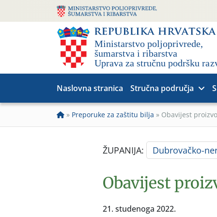
Naslovna stranica
Stručna područja
S
»
Preporuke za zaštitu bilja
»
Obavijest proizv
ŽUPANIJA:
Dubrovačko-ner
Obavijest proi
21. studenoga 2022.