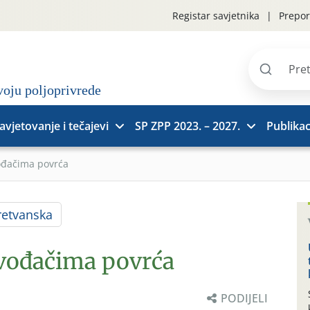
Registar savjetnika
Prepor
Pretraži
stranice
avjetovanje i tečajevi
SP ZPP 2023. – 2027.
Publikac
ođačima povrća
etvanska
zvođačima povrća
PODIJELI