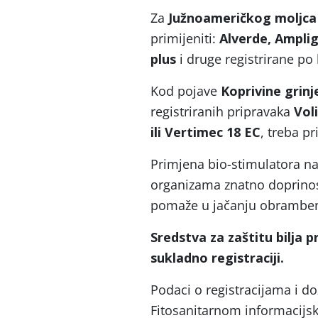
Za
Južnoameričkog moljca 
primijeniti:
Alverde, Ampli
plus
i druge registrirane po 
Kod pojave
Koprivine grin
registriranih pripravaka
Vol
ili Vertimec 18 EC
, treba p
Primjena bio-stimulatora na 
organizama znatno doprinosi
pomaže u jačanju obramben
Sredstva za zaštitu bilja pr
sukladno registraciji.
Podaci o registracijama i do
Fitosanitarnom informacijsk