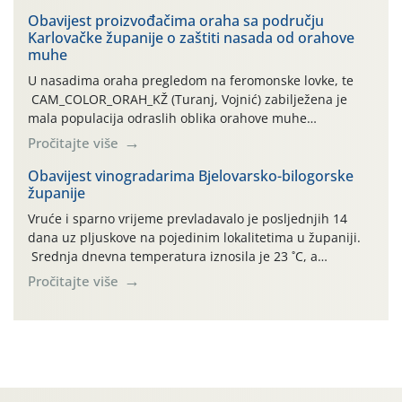
orahove muhe (Rhagoletis completa)! Već dvanaest dana
traje drugi ovogodišnji “toplinski udar”, koji naročito
Obavijest proizvođačima oraha sa području
Karlovačke županije o zaštiti nasada od orahove
izražen zadnja šest dana (31.7.-05.8.), jer najviše
muhe
temperature zraka svakodnevno […]
U nasadima oraha pregledom na feromonske lovke, te
CAM_COLOR_ORAH_KŽ (Turanj, Vojnić) zabilježena je
mala populacija odraslih oblika orahove muhe
(Rhagoletis completa). Niska brojnost može se objasniti
Pročitajte više
činjenicom da je riječ o mladim nasadima s vrlo malim
urodom, što je povezano i s manjim brojem prezimjelih
Obavijest vinogradarima Bjelovarsko-bilogorske
županije
jedinki. U starijim nasadima, na žutim ljepljivim Rebell
pločama s […]
Vruće i sparno vrijeme prevladavalo je posljednjih 14
dana uz pljuskove na pojedinim lokalitetima u županiji.
Srednja dnevna temperatura iznosila je 23 ˚C, a
maksimalne su posljednjih dana dosezale do 35 ˚C.
Pročitajte više
Simptome plamenjače vinove loze (Plasmoparas
viticola) vidljivi su na zapercima i vršnom mladom lišću.
Kako bi i dalje održali zdravu lisnu masu u zaštiti je
moguće […]