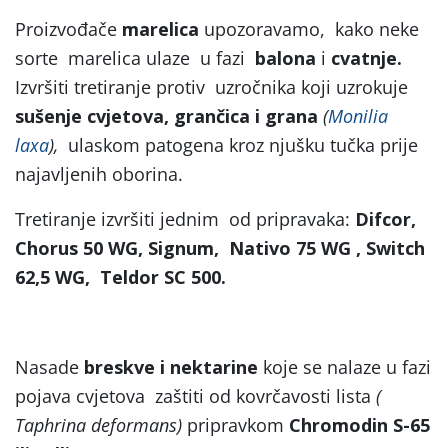
Proizvođače
marelica
upozoravamo, kako neke
sorte marelica ulaze u fazi
balona
i
cvatnje.
Izvršiti tretiranje protiv uzročnika koji uzrokuje
sušenje cvjetova, grančica i grana
(
Monilia
laxa
),
ulaskom patogena kroz njušku tučka prije
najavljenih oborina.
Tretiranje izvršiti jednim od pripravaka:
Difcor,
Chorus 50 WG, Signum, Nativo 75 WG , Switch
62,5 WG, Teldor SC 500.
Nasade
breskve i nektarine
koje se nalaze u fazi
pojava cvjetova zaštiti od kovrčavosti lista
(
Taphrina deformans)
pripravkom
Chromodin S-65