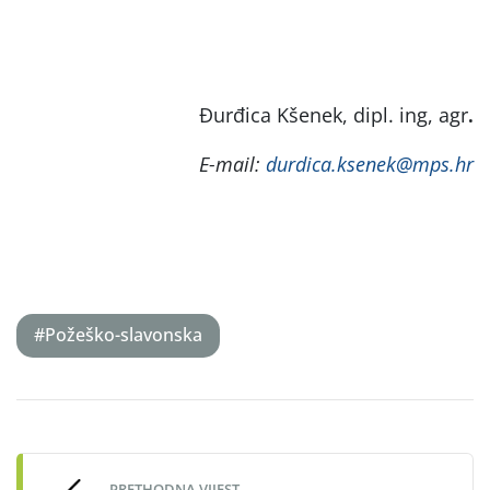
Đurđica Kšenek, dipl. ing, agr
.
E-mail:
durdica.ksenek@mps.hr
#Požeško-slavonska
Post
navigation
PRETHODNA VIJEST