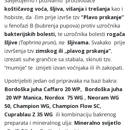
Savjetujemo i pozivamo proizvođače
koštičavog voća, šljiva, višanja i trešanja
kao i
hobiste, da čim prije izvrše tzv
“Plavo prskanje”
u fenofazi B (bubrenja pupova) protiv uzročnika
bakterijskih bolesti,
te uzročnika bolesti
rogača
šljive
(Taphrina pruni), na
šljivama.
Svakako prije
izvršenja tzv
zimskog ili „plavog prskanja“
,
izrezati suhe grančice sa stabala, skinuti tzv.
“mumije” te iznijeti izvan voćnjaka ili ih zakopati.
Upotrijebiti jedan od pripravaka na bazi bakra:
Bordoška juha Caffaro 20 WP, Bordoška juha
20 WP Manica, Nordox 75 WG , Neoram WG
50, Champion WG, Champion Flow SC,
Cuprablau Z 35 WG
ili kombinaciju bakrenog
preparata i mineralnog ulja:
Mineralno svijetlo