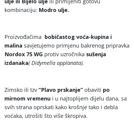
ulje ili Bijelo ulje
ili primijeniti gotovu
kombinaciju:
Modro ulje.
Proizvođačima
bobičastog voća-kupina i
malina
savjetujemo primjenu bakrenog pripravka
Nordox 75 WG
protiv uzročnika
sušenja
izdanaka
( Didymella applanata).
Zimsko ili tzv
“Plavo prskanje”
obaviti
po
mirnom vremenu
i u najtoplijem dijelu dana, sa
svih strana oprskati kako krošnje tako i debla
voćaka, utrošiti što više škropiva.