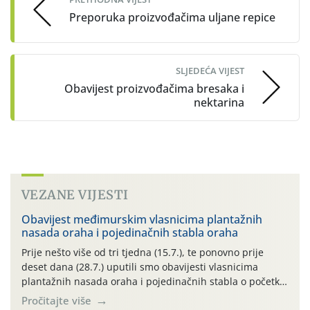
Preporuka proizvođačima uljane repice
SLJEDEĆA VIJEST
Obavijest proizvođačima bresaka i
nektarina
VEZANE VIJESTI
Obavijest međimurskim vlasnicima plantažnih
nasada oraha i pojedinačnih stabla oraha
Prije nešto više od tri tjedna (15.7.), te ponovno prije
deset dana (28.7.) uputili smo obavijesti vlasnicima
plantažnih nasada oraha i pojedinačnih stabla o početku
leta i ovogodišnjoj potrebi usmjerenog suzbijanja
Pročitajte više