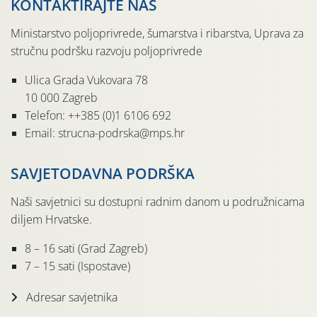
KONTAKTIRAJTE NAS
Ministarstvo poljoprivrede, šumarstva i ribarstva, Uprava za
stručnu podršku razvoju poljoprivrede
Ulica Grada Vukovara 78
10 000 Zagreb
Telefon: ++385 (0)1 6106 692
Email: strucna-podrska@mps.hr
SAVJETODAVNA PODRŠKA
Naši savjetnici su dostupni radnim danom u podružnicama
diljem Hrvatske.
8 – 16 sati (Grad Zagreb)
7 – 15 sati (Ispostave)
Adresar savjetnika