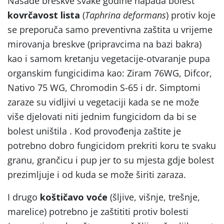
Nasade breskve svake godine napada bolest
kovrčavost lista
(
Taphrina deformans
) protiv koje
se preporuča samo preventivna zaštita u vrijeme
mirovanja breskve (pripravcima na bazi bakra)
kao i samom kretanju vegetacije-otvaranje pupa
organskim fungicidima kao: Ziram 76WG, Difcor,
Nativo 75 WG, Chromodin S-65 i dr. Simptomi
zaraze su vidljivi u vegetaciji kada se ne može
više djelovati niti jednim fungicidom da bi se
bolest uništila . Kod provođenja zaštite je
potrebno dobro fungicidom prekriti koru te svaku
granu, grančicu i pup jer to su mjesta gdje bolest
prezimljuje i od kuda se može širiti zaraza.
I drugo
koštičavo voće
(šljive, višnje, trešnje,
marelice) potrebno je zaštititi protiv bolesti