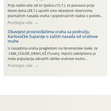
najviše temperature […]
Prije nešto više od tri tjedna (15.7.), te ponovno prije
deset dana (28.7.) uputili smo obavijesti vlasnicima
plantažnih nasada oraha i pojedinačnih stabla o početku
leta i ovogodišnjoj potrebi usmjerenog suzbijanja
Pročitajte više
orahove muhe (Rhagoletis completa)! Već dvanaest dana
traje drugi ovogodišnji “toplinski udar”, koji naročito
Obavijest proizvođačima oraha sa području
Karlovačke županije o zaštiti nasada od orahove
izražen zadnja šest dana (31.7.-05.8.), jer najviše
muhe
temperature zraka svakodnevno […]
U nasadima oraha pregledom na feromonske lovke, te
CAM_COLOR_ORAH_KŽ (Turanj, Vojnić) zabilježena je
mala populacija odraslih oblika orahove muhe
(Rhagoletis completa). Niska brojnost može se objasniti
Pročitajte više
činjenicom da je riječ o mladim nasadima s vrlo malim
urodom, što je povezano i s manjim brojem prezimjelih
jedinki. U starijim nasadima, na žutim ljepljivim Rebell
pločama s […]