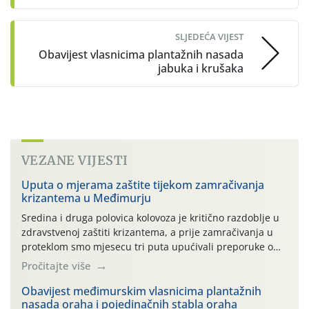
SLJEDEĆA VIJEST
Obavijest vlasnicima plantažnih nasada
jabuka i krušaka
VEZANE VIJESTI
Uputa o mjerama zaštite tijekom zamračivanja
krizantema u Međimurju
Sredina i druga polovica kolovoza je kritično razdoblje u
zdravstvenoj zaštiti krizantema, a prije zamračivanja u
proteklom smo mjesecu tri puta upućivali preporuke o
preventivnim mjerama zaštite krizantema od najčešćih
Pročitajte više
uzročnika bolesti, štetnika i fito-fagnih grinja (23.7., 14.7.,
06.7.)! Na početku ovog mjeseca je zabilježeno je
Obavijest međimurskim vlasnicima plantažnih
nasada oraha i pojedinačnih stabla oraha
povijesno i ekstremno vruće meteorološko razdoblje, uz