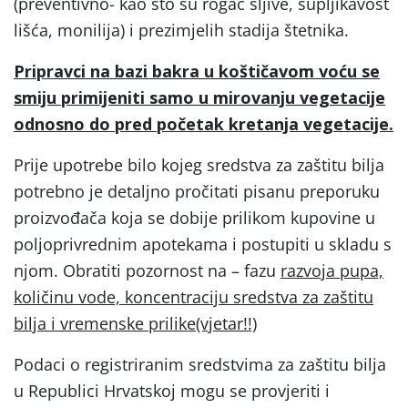
(preventivno- kao što su rogač šljive, šupljikavost
lišća, monilija) i prezimjelih stadija štetnika.
Pripravci na bazi bakra u koštičavom voću se
smiju primijeniti samo u mirovanju vegetacije
odnosno do pred početak kretanja vegetacije.
Prije upotrebe bilo kojeg sredstva za zaštitu bilja
potrebno je detaljno pročitati pisanu preporuku
proizvođača koja se dobije prilikom kupovine u
poljoprivrednim apotekama i postupiti u skladu s
njom. Obratiti pozornost na – fazu
razvoja pupa,
količinu vode, koncentraciju sredstva za zaštitu
bilja i vremenske prilike(vjetar!!)
Podaci o registriranim sredstvima za zaštitu bilja
u Republici Hrvatskoj mogu se provjeriti i