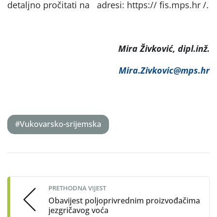
detaljno pročitati na adresi: https:// fis.mps.hr /.
Mira Živković, dipl.inž.
Mira.Zivkovic@mps.hr
#Vukovarsko-srijemska
Post
navigation
PRETHODNA VIJEST
Obavijest poljoprivrednim proizvođačima
jezgričavog voća