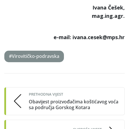
Ivana Češek,
mag.ing.agr.
e-mail: ivana.cesek@mps.hr
#Virovitičko-podravska
Post
navigation
PRETHODNA VIJEST
Obavijest proizvođačima koštićavog voća
sa područja Gorskog Kotara