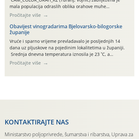
mala populacija odraslih oblika orahove muhe
(Rhagoletis completa). Niska brojnost može se objasniti
Pročitajte više
činjenicom da je riječ o mladim nasadima s vrlo malim
urodom, što je povezano i s manjim brojem prezimjelih
Obavijest vinogradarima Bjelovarsko-bilogorske
županije
jedinki. U starijim nasadima, na žutim ljepljivim Rebell
pločama s […]
Vruće i sparno vrijeme prevladavalo je posljednjih 14
dana uz pljuskove na pojedinim lokalitetima u županiji.
Srednja dnevna temperatura iznosila je 23 ˚C, a
maksimalne su posljednjih dana dosezale do 35 ˚C.
Pročitajte više
Simptome plamenjače vinove loze (Plasmoparas
viticola) vidljivi su na zapercima i vršnom mladom lišću.
Kako bi i dalje održali zdravu lisnu masu u zaštiti je
moguće […]
KONTAKTIRAJTE NAS
Ministarstvo poljoprivrede, šumarstva i ribarstva, Uprava za