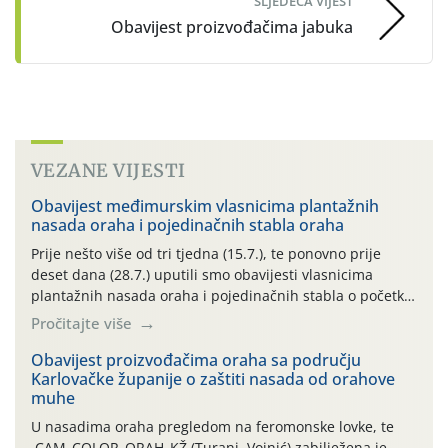
SLJEDEĆA VIJEST
Obavijest proizvođačima jabuka
VEZANE VIJESTI
Obavijest međimurskim vlasnicima plantažnih
nasada oraha i pojedinačnih stabla oraha
Prije nešto više od tri tjedna (15.7.), te ponovno prije
deset dana (28.7.) uputili smo obavijesti vlasnicima
plantažnih nasada oraha i pojedinačnih stabla o početku
leta i ovogodišnjoj potrebi usmjerenog suzbijanja
Pročitajte više
orahove muhe (Rhagoletis completa)! Već dvanaest dana
traje drugi ovogodišnji “toplinski udar”, koji naročito
Obavijest proizvođačima oraha sa području
Karlovačke županije o zaštiti nasada od orahove
izražen zadnja šest dana (31.7.-05.8.), jer najviše
muhe
temperature zraka svakodnevno […]
U nasadima oraha pregledom na feromonske lovke, te
CAM_COLOR_ORAH_KŽ (Turanj, Vojnić) zabilježena je