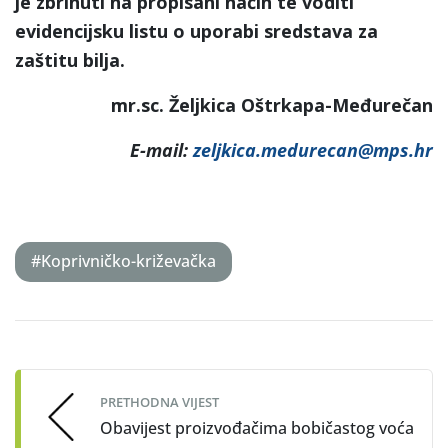
je zbrinuti na propisani način te voditi
evidencijsku listu o uporabi sredstava za
zaštitu bilja.
mr.sc. Željkica Oštrkapa-Međurečan
E-mail:
zeljkica.medurecan@mps.hr
#Koprivničko-križevačka
Post
navigation
PRETHODNA VIJEST
Obavijest proizvođačima bobičastog voća