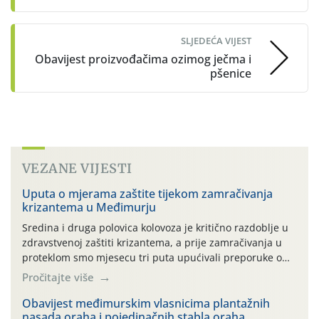
SLJEDEĆA VIJEST
Obavijest proizvođačima ozimog ječma i
pšenice
VEZANE VIJESTI
Uputa o mjerama zaštite tijekom zamračivanja
krizantema u Međimurju
Sredina i druga polovica kolovoza je kritično razdoblje u
zdravstvenoj zaštiti krizantema, a prije zamračivanja u
proteklom smo mjesecu tri puta upućivali preporuke o
preventivnim mjerama zaštite krizantema od najčešćih
Pročitajte više
uzročnika bolesti, štetnika i fito-fagnih grinja (23.7., 14.7.,
06.7.)! Na početku ovog mjeseca je zabilježeno je
Obavijest međimurskim vlasnicima plantažnih
nasada oraha i pojedinačnih stabla oraha
povijesno i ekstremno vruće meteorološko razdoblje, uz