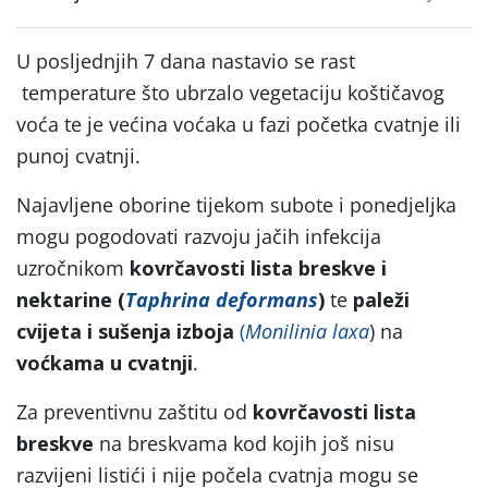
U posljednjih 7 dana nastavio se rast
temperature što ubrzalo vegetaciju koštičavog
voća te je većina voćaka u fazi početka cvatnje ili
punoj cvatnji.
Najavljene oborine tijekom subote i ponedjeljka
mogu pogodovati razvoju jačih infekcija
uzročnikom
kovrčavosti lista breskve i
nektarine (
Taphrina deformans
)
te
paleži
cvijeta i sušenja izboja
(
Monilinia laxa
) na
voćkama u cvatnji
.
Za preventivnu zaštitu od
kovrčavosti lista
breskve
na breskvama kod kojih još nisu
razvijeni listići i nije počela cvatnja mogu se