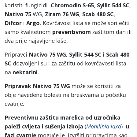
koristiti fungicidi
Chromodin S-65
,
Syllit 544 SC,
Nativo 75
WG,
Ziram 76 WG
,
Scab 480 SC
,
Difcor
i
Argo
. Kovrčavost lista se može spriječiti
samo kvalitetnom
preventivnom
zaštitom dan ili
dva prije najavljene kiše.
Pripravci
Nativo 75 WG
, Syllit 544 SC i Scab 480
SC
dozvoljeni su i za zaštitu od kovrčavosti lista
na
nektarini
.
Pripravak
Nativo 75 WG
može se koristiti za
obje navedene bolesti na breskvama u početku
cvatnje.
Preventivnu zaštitu marelica od uzročnika
paleži cvijeta i sušenja izboja
(
Monilinia laxa
)
u
fazi cvatnje
moguće je izvršiti pripravcima kao