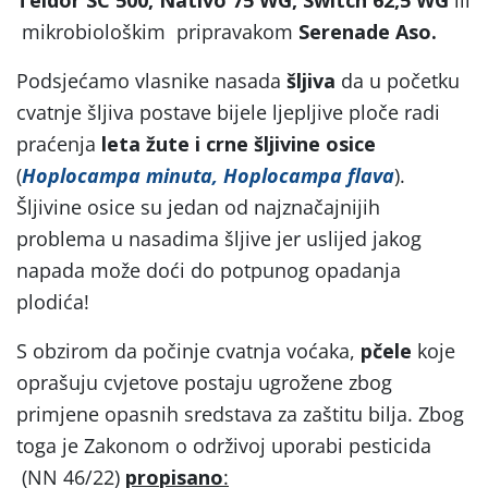
mikrobiološkim pripravakom
Serenade Aso.
Podsjećamo vlasnike nasada
šljiva
da u početku
cvatnje šljiva postave bijele ljepljive ploče radi
praćenja
leta žute i crne šljivine osice
(
Hoplocampa minuta, Hoplocampa flava
).
Šljivine osice su jedan od najznačajnijih
problema u nasadima šljive jer uslijed jakog
napada može doći do potpunog opadanja
plodića!
S obzirom da počinje cvatnja voćaka,
pčele
koje
oprašuju cvjetove postaju ugrožene zbog
primjene opasnih sredstava za zaštitu bilja. Zbog
toga je Zakonom o održivoj uporabi pesticida
(NN 46/22)
propisano
: