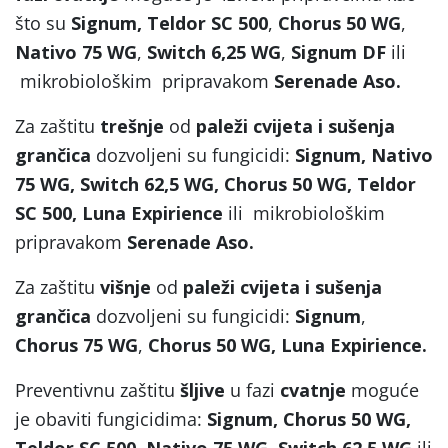
što su
Signum,
Teldor SC 500
,
Chorus 50 WG
,
Nativo 75 WG
,
Switch 6,25 WG
,
Signum DF
ili
mikrobiološkim pripravakom
Serenade Aso.
Za zaštitu
trešnje
od
paleži cvijeta i sušenja
grančica
dozvoljeni su fungicidi:
Signum, Nativo
75 WG, Switch 62,5 WG, Chorus 50 WG, Teldor
SC 500, Luna Expirience
ili
mikrobiološkim
pripravakom
Serenade Aso.
Za zaštitu
višnje
od
paleži cvijeta i sušenja
grančica
dozvoljeni su fungicidi:
Signum
,
Chorus 75 WG
,
Chorus 50 WG, Luna Expirience.
Preventivnu zaštitu
šljive
u fazi
cvatnje
moguće
je obaviti fungicidima:
Signum, Chorus 50 WG,
Teldor SC 500, Nativo 75 WG, Switch 62,5 WG
ili