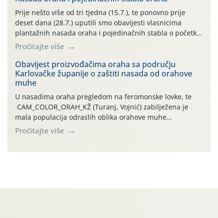
najviše temperature […]
Prije nešto više od tri tjedna (15.7.), te ponovno prije
deset dana (28.7.) uputili smo obavijesti vlasnicima
plantažnih nasada oraha i pojedinačnih stabla o početku
leta i ovogodišnjoj potrebi usmjerenog suzbijanja
Pročitajte više
orahove muhe (Rhagoletis completa)! Već dvanaest dana
traje drugi ovogodišnji “toplinski udar”, koji naročito
Obavijest proizvođačima oraha sa području
Karlovačke županije o zaštiti nasada od orahove
izražen zadnja šest dana (31.7.-05.8.), jer najviše
muhe
temperature zraka svakodnevno […]
U nasadima oraha pregledom na feromonske lovke, te
CAM_COLOR_ORAH_KŽ (Turanj, Vojnić) zabilježena je
mala populacija odraslih oblika orahove muhe
(Rhagoletis completa). Niska brojnost može se objasniti
Pročitajte više
činjenicom da je riječ o mladim nasadima s vrlo malim
urodom, što je povezano i s manjim brojem prezimjelih
jedinki. U starijim nasadima, na žutim ljepljivim Rebell
pločama s […]