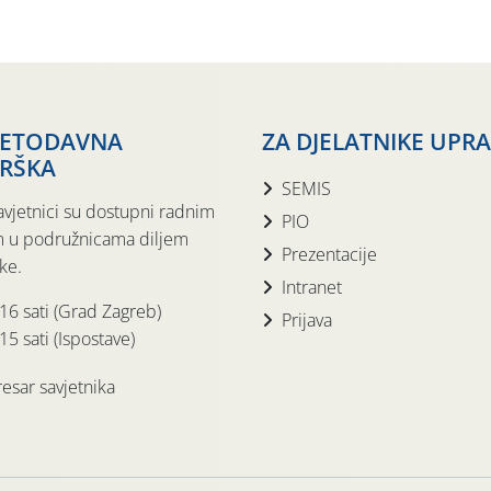
JETODAVNA
ZA DJELATNIKE UPR
RŠKA
SEMIS
avjetnici su dostupni radnim
PIO
 u podružnicama diljem
Prezentacije
ke.
Intranet
 16 sati (Grad Zagreb)
Prijava
15 sati (Ispostave)
esar savjetnika