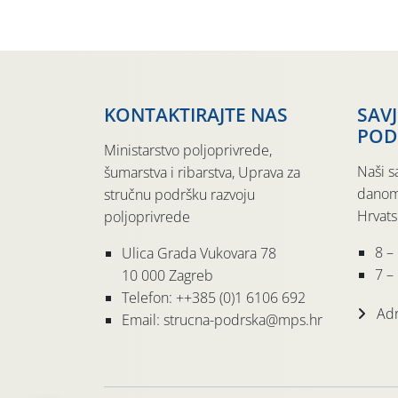
KONTAKTIRAJTE NAS
SAV
POD
Ministarstvo poljoprivrede,
Naši s
šumarstva i ribarstva, Uprava za
danom
stručnu podršku razvoju
Hrvats
poljoprivrede
8 –
Ulica Grada Vukovara 78
7 – 
10 000 Zagreb
Telefon: ++385 (0)1 6106 692
Adr
Email: strucna-podrska@mps.hr