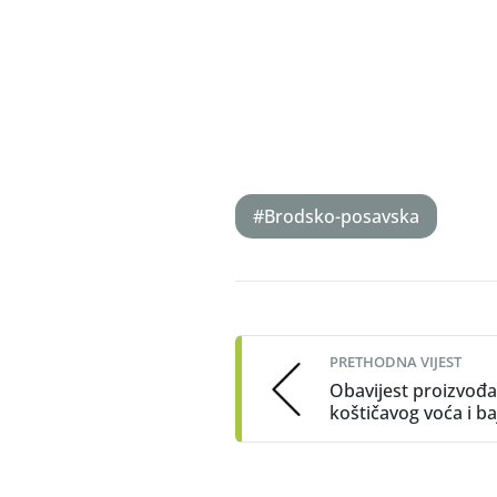
#Brodsko-posavska
Post
navigation
PRETHODNA VIJEST
Obavijest proizvođ
koštičavog voća i b