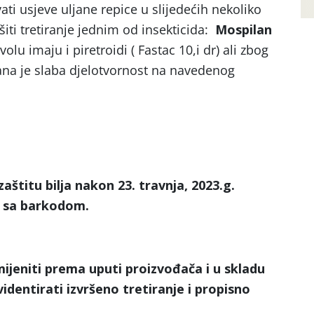
ti usjeve uljane repice u slijedećih nekoliko
šiti tretiranje jednim od insekticida:
Mospilan
volu imaju i piretroidi ( Fastac 10,i dr) ali zbog
ana je slaba djelotvornost na navedenog
aštitu bilja nakon 23. travnja, 2023.g.
u sa barkodom.
ijeniti prema uputi proizvođača i u skladu
dentirati izvršeno tretiranje i propisno