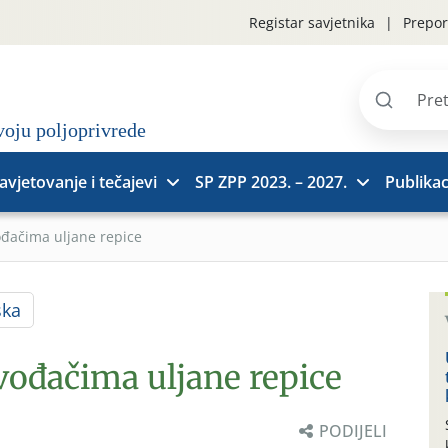
Registar savjetnika
Prepor
Pretraži
stranice
avjetovanje i tečajevi
SP ZPP 2023. – 2027.
Publikac
ođačima uljane repice
ska
vođačima uljane repice
PODIJELI