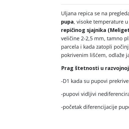
Uljana repica se na pregle
pupa
, visoke temperature u
repičinog sjajnika (Melige
veličine 2-2,5 mm, tamno pl
parcela i kada zatopli počin
pokrivenim lišćem, odlaže jaj
Prag štetnosti u razvojnoj 
-D1 kada su pupovi prekrive
-pupovi vidljivi nediferenci
-početak diferencijacije pu