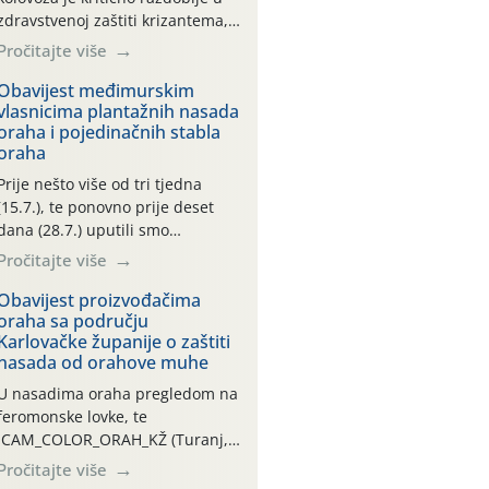
zdravstvenoj zaštiti krizantema,
a prije zamračivanja u proteklom
Pročitajte više
smo mjesecu tri puta upućivali
preporuke o preventivnim
Obavijest međimurskim
vlasnicima plantažnih nasada
mjerama zaštite krizantema od
oraha i pojedinačnih stabla
najčešćih uzročnika bolesti,
oraha
štetnika i fito-fagnih grinja (23.7.,
14.7., 06.7.)! Na početku ovog
Prije nešto više od tri tjedna
mjeseca je zabilježeno je
(15.7.), te ponovno prije deset
povijesno i ekstremno vruće
dana (28.7.) uputili smo
meteorološko razdoblje, uz
obavijesti vlasnicima plantažnih
Pročitajte više
najviše temperature […]
nasada oraha i pojedinačnih
stabla o početku leta i
Obavijest proizvođačima
oraha sa području
ovogodišnjoj potrebi usmjerenog
Karlovačke županije o zaštiti
suzbijanja orahove muhe
nasada od orahove muhe
(Rhagoletis completa)! Već
dvanaest dana traje drugi
U nasadima oraha pregledom na
ovogodišnji “toplinski udar”, koji
feromonske lovke, te
naročito izražen zadnja šest
CAM_COLOR_ORAH_KŽ (Turanj,
dana (31.7.-05.8.), jer najviše
Vojnić) zabilježena je mala
Pročitajte više
temperature zraka svakodnevno
populacija odraslih oblika