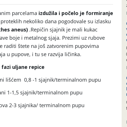
danim parcelama
izdužila i počelo je formiranje
 proteklih nekoliko dana pogodovale su izlasku
thes aneus)
.Repičin sjajnik je mali kukac
ave boje i metalnog sjaja. Prezimi uz rubove
je raditi štete na još zatvorenim pupovima
a u pupove, i tu se razvija ličinka.
fazi uljane repice
ni lišćem 0,8 -1 sjajnik/terminalnom pupu
rani 1-1,5 sjajnik/terminalnom pupu
pova 2-3 sjajnika/ terminalnom pupu