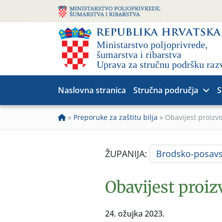
Naslovna stranica
Stručna područja
S
»
Preporuke za zaštitu bilja
»
Obavijest proizv
ŽUPANIJA:
Brodsko-posav
Obavijest proiz
24. ožujka 2023.