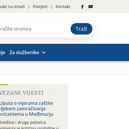
uke na email
Povijest
Kontakt
Traži
ije
Za službenike
VEZANE VIJESTI
Uputa o mjerama zaštite
tijekom zamračivanja
krizantema u Međimurju
Sredina i druga polovica
kolovoza je kritično razdoblje u