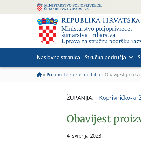
Naslovna stranica
Stručna područja
S
»
Preporuke za zaštitu bilja
»
Obavijest proiz
ŽUPANIJA:
Koprivničko-kri
Obavijest proi
4. svibnja 2023.