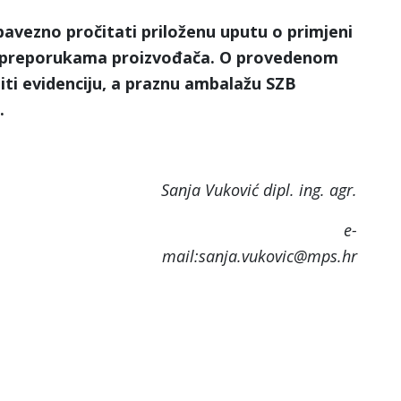
bavezno pročitati priloženu uputu o primjeni
ma preporukama proizvođača. O provedenom
iti evidenciju, a praznu ambalažu SZB
.
Sanja Vuković dipl. ing. agr.
e-
mail:sanja.vukovic@mps.hr