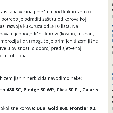
 zasijana većina površina pod kukuruzom u
 potrebo je odraditi zaštitu od korova koji
azi razvoja kukuruza od 3-10 lista. Na
avaju jednogodišnji korovi (koštan, muhari,
ambrozija i dr.) moguće je primijeniti zemljišne
e u ovisnosti o dobroj pred sjetvenoj
ičini oborina.
nih zemljišnih herbicida navodimo neke:
sto 480 SC, Pledge 50 WP
,
Click 50 FL, Calaris
irokolisne korove:
Dual Gold 960, Frontier X2
,