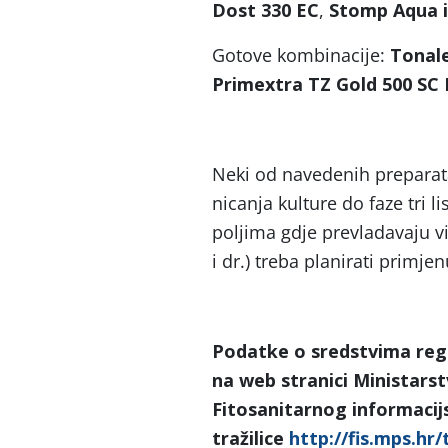
Dost 330 EC
,
Stomp Aqua i
Gotove kombinacije:
Tonal
Primextra TZ Gold 500 SC K
Neki od navedenih preparata
nicanja kulture do faze tri 
poljima gdje prevladavaju više
i dr.) treba planirati primje
Podatke o sredstvima reg
na web stranici Ministars
Fitosanitarnog informacij
tražilice
http://fis.mps.hr/