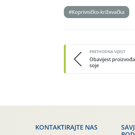
#Koprivničko-križevačka
Post
navigation
PRETHODNA VIJEST
Obavijest proizvođ
soje
KONTAKTIRAJTE NAS
SAV
POD