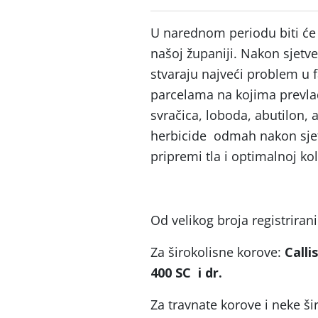
U narednom periodu biti će
našoj županiji. Nakon sjetve
stvaraju najveći problem u f
parcelama na kojima prevlad
svračica, loboda, abutilon, 
herbicide odmah nakon sjetv
pripremi tla i optimalnoj kol
Od velikog broja registrira
Za širokolisne korove:
Calli
400 SC
i dr.
Za travnate korove i neke š