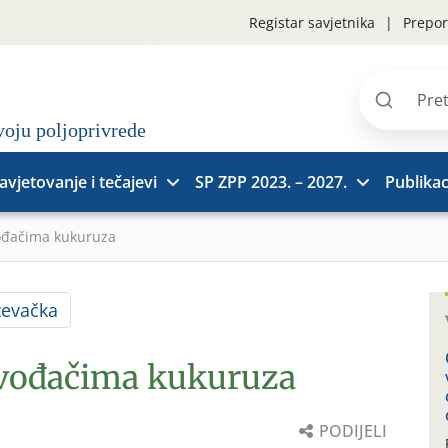
Registar savjetnika
Prepor
Pretraži
stranice
avjetovanje i tečajevi
SP ZPP 2023. – 2027.
Publikac
vođačima kukuruza
ževačka
zvođačima kukuruza
PODIJELI