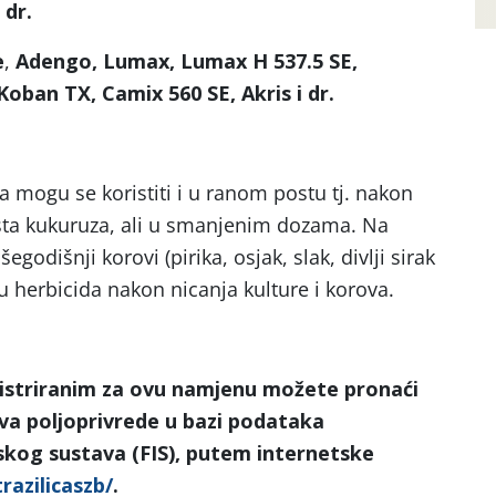
 dr.
e
,
Adengo, Lumax, Lumax H 537.5 SE,
oban TX, Camix 560 SE, Akris i dr.
 mogu se koristiti i u ranom postu tj. nakon
lista kukuruza, ali u smanjenim dozama. Na
godišnji korovi (pirika, osjak, slak, divlji sirak
nu herbicida nakon nicanja kulture i korova.
istriranim za ovu namjenu možete pronaći
tva poljoprivrede u bazi podataka
skog sustava (FIS), putem internetske
trazilicaszb/
.