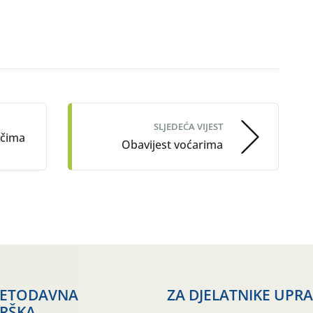
SLJEDEĆA VIJEST
ačima
Obavijest voćarima
JETODAVNA
ZA DJELATNIKE UPR
RŠKA