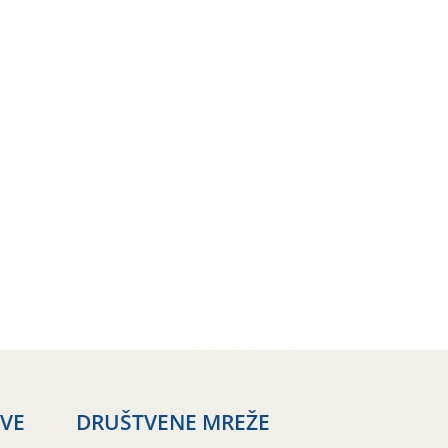
AVE
DRUŠTVENE MREŽE