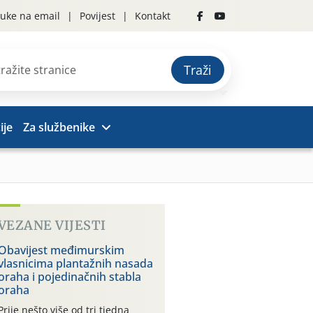
uke na email
Povijest
Kontakt
Traži
ije
Za službenike
VEZANE VIJESTI
Obavijest međimurskim
vlasnicima plantažnih nasada
oraha i pojedinačnih stabla
oraha
Prije nešto više od tri tjedna