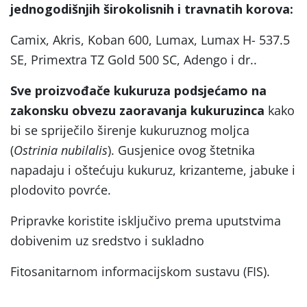
jednogodišnjih širokolisnih i travnatih korova:
Camix, Akris, Koban 600, Lumax, Lumax H- 537.5
SE, Primextra TZ Gold 500 SC, Adengo i dr..
Sve proizvođače kukuruza podsjećamo na
zakonsku obvezu zaoravanja kukuruzinca
kako
bi se spriječilo širenje kukuruznog moljca
(
Ostrinia nubilalis
). Gusjenice ovog štetnika
napadaju i oštećuju kukuruz, krizanteme, jabuke i
plodovito povrće.
Pripravke koristite isključivo prema uputstvima
dobivenim uz sredstvo i sukladno
Fitosanitarnom informacijskom sustavu (FIS).