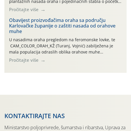
plantažnih nasada oraha i pojedinačnih stabla o početku
leta i ovogodišnjoj potrebi usmjerenog suzbijanja
Pročitajte više
orahove muhe (Rhagoletis completa)! Već dvanaest dana
traje drugi ovogodišnji “toplinski udar”, koji naročito
Obavijest proizvođačima oraha sa području
Karlovačke županije o zaštiti nasada od orahove
izražen zadnja šest dana (31.7.-05.8.), jer najviše
muhe
temperature zraka svakodnevno […]
U nasadima oraha pregledom na feromonske lovke, te
CAM_COLOR_ORAH_KŽ (Turanj, Vojnić) zabilježena je
mala populacija odraslih oblika orahove muhe
(Rhagoletis completa). Niska brojnost može se objasniti
Pročitajte više
činjenicom da je riječ o mladim nasadima s vrlo malim
urodom, što je povezano i s manjim brojem prezimjelih
jedinki. U starijim nasadima, na žutim ljepljivim Rebell
pločama s […]
KONTAKTIRAJTE NAS
Ministarstvo poljoprivrede, šumarstva i ribarstva, Uprava za