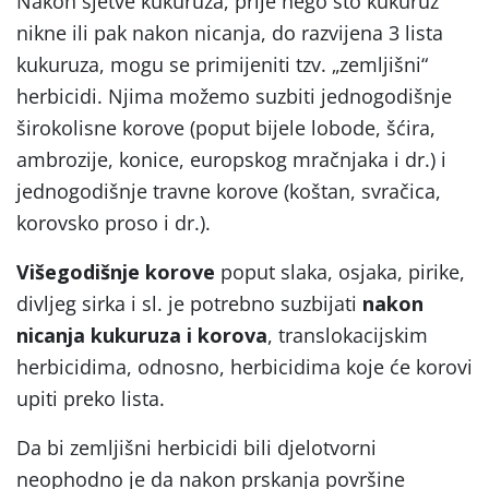
Nakon sjetve kukuruza, prije nego što kukuruz
nikne ili pak nakon nicanja, do razvijena 3 lista
kukuruza, mogu se primijeniti tzv. „zemljišni“
herbicidi. Njima možemo suzbiti jednogodišnje
širokolisne korove (poput bijele lobode, šćira,
ambrozije, konice, europskog mračnjaka i dr.) i
jednogodišnje travne korove (koštan, svračica,
korovsko proso i dr.).
Višegodišnje korove
poput slaka, osjaka, pirike,
divljeg sirka i sl. je potrebno suzbijati
nakon
nicanja kukuruza i korova
, translokacijskim
herbicidima, odnosno, herbicidima koje će korovi
upiti preko lista.
Da bi zemljišni herbicidi bili djelotvorni
neophodno je da nakon prskanja površine