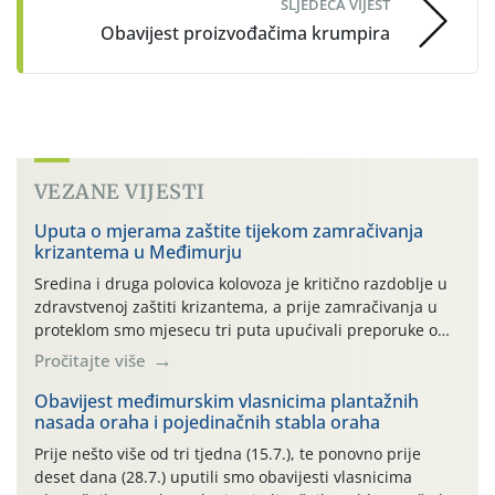
SLJEDEĆA VIJEST
Obavijest proizvođačima krumpira
VEZANE VIJESTI
Uputa o mjerama zaštite tijekom zamračivanja
krizantema u Međimurju
Sredina i druga polovica kolovoza je kritično razdoblje u
zdravstvenoj zaštiti krizantema, a prije zamračivanja u
proteklom smo mjesecu tri puta upućivali preporuke o
preventivnim mjerama zaštite krizantema od najčešćih
Pročitajte više
uzročnika bolesti, štetnika i fito-fagnih grinja (23.7., 14.7.,
06.7.)! Na početku ovog mjeseca je zabilježeno je
Obavijest međimurskim vlasnicima plantažnih
nasada oraha i pojedinačnih stabla oraha
povijesno i ekstremno vruće meteorološko razdoblje, uz
najviše temperature […]
Prije nešto više od tri tjedna (15.7.), te ponovno prije
deset dana (28.7.) uputili smo obavijesti vlasnicima