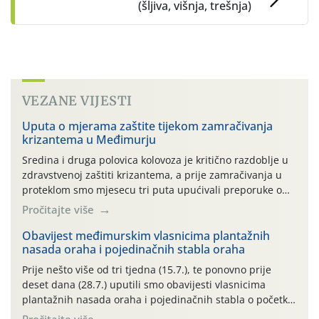
(šljiva, višnja, trešnja)
VEZANE VIJESTI
Uputa o mjerama zaštite tijekom zamračivanja
krizantema u Međimurju
Sredina i druga polovica kolovoza je kritično razdoblje u
zdravstvenoj zaštiti krizantema, a prije zamračivanja u
proteklom smo mjesecu tri puta upućivali preporuke o
preventivnim mjerama zaštite krizantema od najčešćih
Pročitajte više
uzročnika bolesti, štetnika i fito-fagnih grinja (23.7., 14.7.,
06.7.)! Na početku ovog mjeseca je zabilježeno je
Obavijest međimurskim vlasnicima plantažnih
nasada oraha i pojedinačnih stabla oraha
povijesno i ekstremno vruće meteorološko razdoblje, uz
najviše temperature […]
Prije nešto više od tri tjedna (15.7.), te ponovno prije
deset dana (28.7.) uputili smo obavijesti vlasnicima
plantažnih nasada oraha i pojedinačnih stabla o početku
leta i ovogodišnjoj potrebi usmjerenog suzbijanja
Pročitajte više