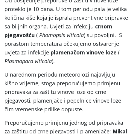
Od posljednje preporuke o zaštiti vinove loze
proteklo je 10 dana. U tom periodu pala je velika
količina kiše koja je isprala preventivne pripravke
sa biljnih organa. Uvjeti za infekciju
crnom
pjegavošću
(
Phomopsis viticola
) su povoljni. S
porastom temperatura očekujemo ostvarenje
uvjeta za infekcije
plamenačom vinove loze
(
Plasmopara viticola
).
U narednom periodu meteorolozi najavljuju
kišno vrijeme, stoga preporučujemo primjenu
pripravaka za zaštitu vinove loze od crne
pjegavosti, plamenjače i pepelnice vinove loze
čim vremenske prilike dopuste.
Preporučujemo primjenu jednog od pripravaka
za zaštitu od crne pjegavosti i plamenjače:
Mikal