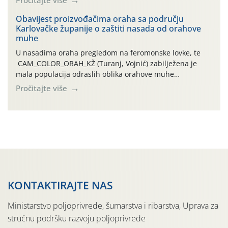
orahove muhe (Rhagoletis completa)! Već dvanaest dana
traje drugi ovogodišnji “toplinski udar”, koji naročito
Obavijest proizvođačima oraha sa području
Karlovačke županije o zaštiti nasada od orahove
izražen zadnja šest dana (31.7.-05.8.), jer najviše
muhe
temperature zraka svakodnevno […]
U nasadima oraha pregledom na feromonske lovke, te
CAM_COLOR_ORAH_KŽ (Turanj, Vojnić) zabilježena je
mala populacija odraslih oblika orahove muhe
(Rhagoletis completa). Niska brojnost može se objasniti
Pročitajte više
činjenicom da je riječ o mladim nasadima s vrlo malim
urodom, što je povezano i s manjim brojem prezimjelih
jedinki. U starijim nasadima, na žutim ljepljivim Rebell
pločama s […]
KONTAKTIRAJTE NAS
Ministarstvo poljoprivrede, šumarstva i ribarstva, Uprava za
stručnu podršku razvoju poljoprivrede