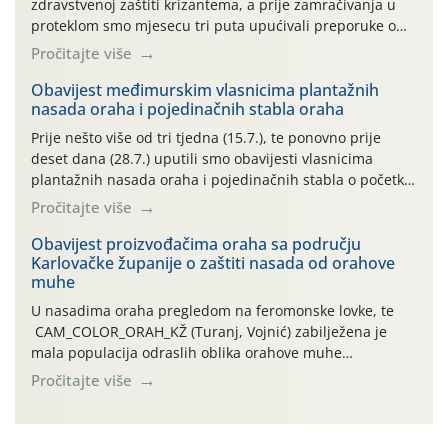
zdravstvenoj zaštiti krizantema, a prije zamračivanja u
proteklom smo mjesecu tri puta upućivali preporuke o
preventivnim mjerama zaštite krizantema od najčešćih
Pročitajte više
uzročnika bolesti, štetnika i fito-fagnih grinja (23.7., 14.7.,
06.7.)! Na početku ovog mjeseca je zabilježeno je
Obavijest međimurskim vlasnicima plantažnih
nasada oraha i pojedinačnih stabla oraha
povijesno i ekstremno vruće meteorološko razdoblje, uz
najviše temperature […]
Prije nešto više od tri tjedna (15.7.), te ponovno prije
deset dana (28.7.) uputili smo obavijesti vlasnicima
plantažnih nasada oraha i pojedinačnih stabla o početku
leta i ovogodišnjoj potrebi usmjerenog suzbijanja
Pročitajte više
orahove muhe (Rhagoletis completa)! Već dvanaest dana
traje drugi ovogodišnji “toplinski udar”, koji naročito
Obavijest proizvođačima oraha sa području
Karlovačke županije o zaštiti nasada od orahove
izražen zadnja šest dana (31.7.-05.8.), jer najviše
muhe
temperature zraka svakodnevno […]
U nasadima oraha pregledom na feromonske lovke, te
CAM_COLOR_ORAH_KŽ (Turanj, Vojnić) zabilježena je
mala populacija odraslih oblika orahove muhe
(Rhagoletis completa). Niska brojnost može se objasniti
Pročitajte više
činjenicom da je riječ o mladim nasadima s vrlo malim
urodom, što je povezano i s manjim brojem prezimjelih
jedinki. U starijim nasadima, na žutim ljepljivim Rebell