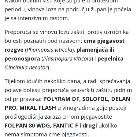
Nakon obilnih kiša koje su pale u proteklom
periodu, vinova loza na području županije počela
je sa intenzivnim rastom.
Preporuča se vinovu lozu zaštiti protiv uzročnika
bolesti poznatih pod nazivom:
crna pjegavost
rozgve
(
Phomopsis viticola
),
plamenjača ili
peronospora
(
Plasmopara viticola
) i
pepelnica
(Uncinula necator
).
Tijekom idućih nekoliko dana, a radi sprečavanja
pojave bolesti preporuča se izvršiti zaštitu jednim
od pripravaka:
POLYRAM DF, SOLOFOL, DELAN
PRO, MIKAL FLASH
u vinogradima gdje postoji
prošlogodišnja zaraza crnom pjegavostite
FOLPAN 80 WDG, FANTIC F i drugi
ukoliko
nema simptoma crne pjegavosti.