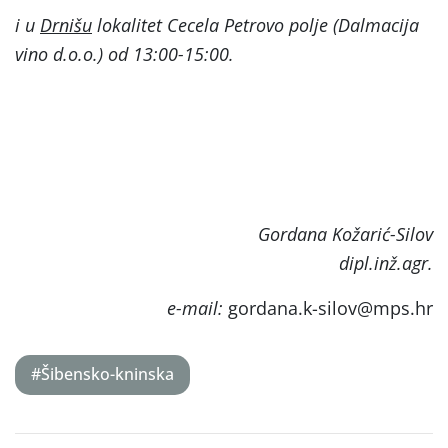
i u
Drnišu
lokalitet Cecela Petrovo polje (Dalmacija
vino d.o.o.) od 13:00-15:00.
Gordana Kožarić-Silov
dipl.inž.agr.
e-mail:
gordana.k-silov@mps.hr
#Šibensko-kninska