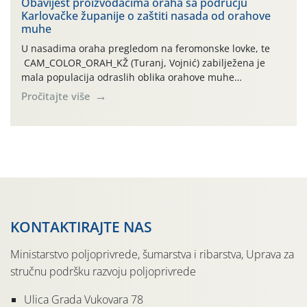
traje drugi ovogodišnji “toplinski udar”, koji naročito
Obavijest proizvođačima oraha sa području
Karlovačke županije o zaštiti nasada od orahove
izražen zadnja šest dana (31.7.-05.8.), jer najviše
muhe
temperature zraka svakodnevno […]
U nasadima oraha pregledom na feromonske lovke, te
CAM_COLOR_ORAH_KŽ (Turanj, Vojnić) zabilježena je
mala populacija odraslih oblika orahove muhe
(Rhagoletis completa). Niska brojnost može se objasniti
Pročitajte više
činjenicom da je riječ o mladim nasadima s vrlo malim
urodom, što je povezano i s manjim brojem prezimjelih
jedinki. U starijim nasadima, na žutim ljepljivim Rebell
pločama s […]
KONTAKTIRAJTE NAS
Ministarstvo poljoprivrede, šumarstva i ribarstva, Uprava za
stručnu podršku razvoju poljoprivrede
Ulica Grada Vukovara 78