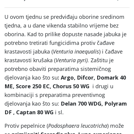
U ovom tjednu se predviđaju oborine sredinom
tjedna, a u dane vikenda stabilno vrijeme bez
oborina. Kad to prilike dopuste nasade jabuka je
potrebno tretirati fungicidima protiv čađave
krastavosti jabuka (
Venturia inaequalis
) i čađave
krastavosti krušaka (
Venturia pyri).
Zaštitu je
potrebno obaviti preparatima sistemičnog
djelovanja kao što su
: Argo, Difcor, Domark 40
ME, Score 250 EC, Chorus 50 WG
i drugi u
kombinaciji s preparatima preventivnog
djelovanja kao što su:
Delan 700 WDG, Polyram
DF , Captan 80 WG
i sl.
Protiv pepelnice (
Podosphaera leucotricha
) može