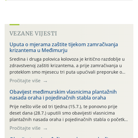
VEZANE VIJESTI
Uputa o mjerama zaštite tijekom zamračivanja
krizantema u Međimurju
Sredina i druga polovica kolovoza je kritično razdoblje u
zdravstvenoj zaštiti krizantema, a prije zamračivanja u
proteklom smo mjesecu tri puta upućivali preporuke o
preventivnim mjerama zaštite krizantema od najčešćih
Pročitajte više
uzročnika bolesti, štetnika i fito-fagnih grinja (23.7., 14.7.,
06.7.)! Na početku ovog mjeseca je zabilježeno je
Obavijest međimurskim vlasnicima plantažnih
nasada oraha i pojedinačnih stabla oraha
povijesno i ekstremno vruće meteorološko razdoblje, uz
najviše temperature […]
Prije nešto više od tri tjedna (15.7.), te ponovno prije
deset dana (28.7.) uputili smo obavijesti vlasnicima
plantažnih nasada oraha i pojedinačnih stabla o početku
leta i ovogodišnjoj potrebi usmjerenog suzbijanja
Pročitajte više
orahove muhe (Rhagoletis completa)! Već dvanaest dana