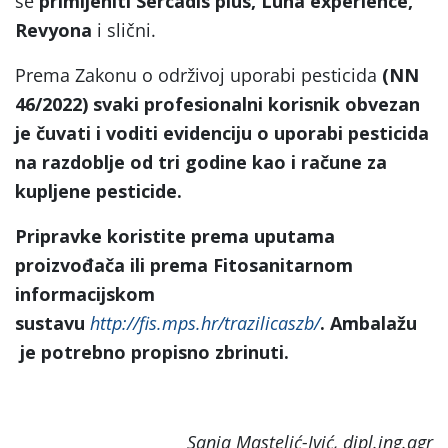
se
primijeniti Sercadis plus, Luna experience,
Revyona
i slični.
Prema Zakonu o održivoj uporabi pesticida
(NN
46/2022) svaki profesionalni korisnik obvezan
je čuvati i voditi evidenciju o uporabi pesticida
na razdoblje od tri godine kao i račune za
kupljene pesticide.
Pripravke koristite prema uputama
proizvođača ili prema Fitosanitarnom
informacijskom
sustavu
http://fis.mps.hr/trazilicaszb/
. Ambalažu
je potrebno propisno zbrinuti.
Sanja Mastelić-Ivić, dipl.ing.agr