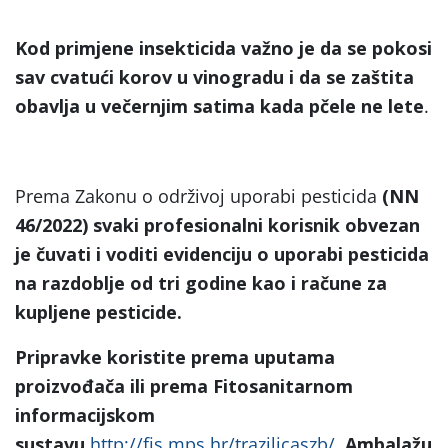
Kod primjene insekticida važno je da se pokosi
sav cvatući korov u vinogradu i da se zaštita
obavlja u večernjim satima kada pčele ne lete
.
Prema Zakonu o održivoj uporabi pesticida
(NN
46/2022) svaki profesionalni korisnik obvezan
je čuvati i voditi evidenciju o uporabi pesticida
na razdoblje od tri godine kao i račune za
kupljene pesticide.
Pripravke koristite prema uputama
proizvođača ili prema Fitosanitarnom
informacijskom
sustavu
http://fis.mps.hr/trazilicaszb/
. Ambalažu