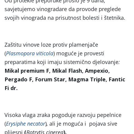
Od protekle preporuke prošlo je 9 dana,
savjetujemo vinogradare da provode preglede
svojih vinograda na prisutnost bolesti i štetnika.
Zaštitu vinove loze protiv plamenjače
(
Plasmopora viticola
) moguće je provesti
preparatima koji imaju sistemično djelovanje
:
Mikal premium F, Mikal Flash, Ampexio,
Pergado F, Forum Star,
Magma Triple, Fantic
F
i dr.
Visoka vlaga zraka pogoduje razvoju pepelnice
(
Erysiphe necator
)
,
ali je moguća i pojava sive
plijesni
(
Botrytis cinerea
).