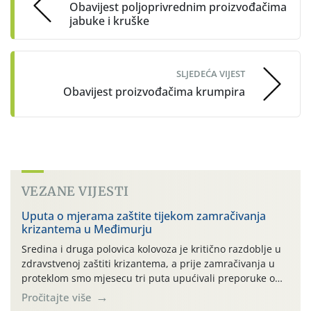
Obavijest poljoprivrednim proizvođačima
jabuke i kruške
SLJEDEĆA VIJEST
Obavijest proizvođačima krumpira
VEZANE VIJESTI
Uputa o mjerama zaštite tijekom zamračivanja
krizantema u Međimurju
Sredina i druga polovica kolovoza je kritično razdoblje u
zdravstvenoj zaštiti krizantema, a prije zamračivanja u
proteklom smo mjesecu tri puta upućivali preporuke o
preventivnim mjerama zaštite krizantema od najčešćih
Pročitajte više
uzročnika bolesti, štetnika i fito-fagnih grinja (23.7., 14.7.,