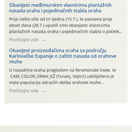
06.7.)! Na početku ovog mjeseca je zabilježeno je
Obavijest međimurskim vlasnicima plantažnih
nasada oraha i pojedinačnih stabla oraha
povijesno i ekstremno vruće meteorološko razdoblje, uz
najviše temperature […]
Prije nešto više od tri tjedna (15.7.), te ponovno prije
deset dana (28.7.) uputili smo obavijesti vlasnicima
plantažnih nasada oraha i pojedinačnih stabla o početku
leta i ovogodišnjoj potrebi usmjerenog suzbijanja
Pročitajte više
orahove muhe (Rhagoletis completa)! Već dvanaest dana
traje drugi ovogodišnji “toplinski udar”, koji naročito
Obavijest proizvođačima oraha sa području
Karlovačke županije o zaštiti nasada od orahove
izražen zadnja šest dana (31.7.-05.8.), jer najviše
muhe
temperature zraka svakodnevno […]
U nasadima oraha pregledom na feromonske lovke, te
CAM_COLOR_ORAH_KŽ (Turanj, Vojnić) zabilježena je
mala populacija odraslih oblika orahove muhe
(Rhagoletis completa). Niska brojnost može se objasniti
Pročitajte više
činjenicom da je riječ o mladim nasadima s vrlo malim
urodom, što je povezano i s manjim brojem prezimjelih
jedinki. U starijim nasadima, na žutim ljepljivim Rebell
pločama s […]