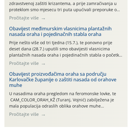
zdravstvenoj zaštiti krizantema, a prije zamračivanja u
proteklom smo mjesecu tri puta upućivali preporuke o
preventivnim mjerama zaštite krizantema od najčešćih
Pročitajte više
uzročnika bolesti, štetnika i fito-fagnih grinja (23.7., 14.7.,
06.7.)! Na početku ovog mjeseca je zabilježeno je
Obavijest međimurskim vlasnicima plantažnih
nasada oraha i pojedinačnih stabla oraha
povijesno i ekstremno vruće meteorološko razdoblje, uz
najviše temperature […]
Prije nešto više od tri tjedna (15.7.), te ponovno prije
deset dana (28.7.) uputili smo obavijesti vlasnicima
plantažnih nasada oraha i pojedinačnih stabla o početku
leta i ovogodišnjoj potrebi usmjerenog suzbijanja
Pročitajte više
orahove muhe (Rhagoletis completa)! Već dvanaest dana
traje drugi ovogodišnji “toplinski udar”, koji naročito
Obavijest proizvođačima oraha sa području
Karlovačke županije o zaštiti nasada od orahove
izražen zadnja šest dana (31.7.-05.8.), jer najviše
muhe
temperature zraka svakodnevno […]
U nasadima oraha pregledom na feromonske lovke, te
CAM_COLOR_ORAH_KŽ (Turanj, Vojnić) zabilježena je
mala populacija odraslih oblika orahove muhe
(Rhagoletis completa). Niska brojnost može se objasniti
Pročitajte više
činjenicom da je riječ o mladim nasadima s vrlo malim
urodom, što je povezano i s manjim brojem prezimjelih
jedinki. U starijim nasadima, na žutim ljepljivim Rebell