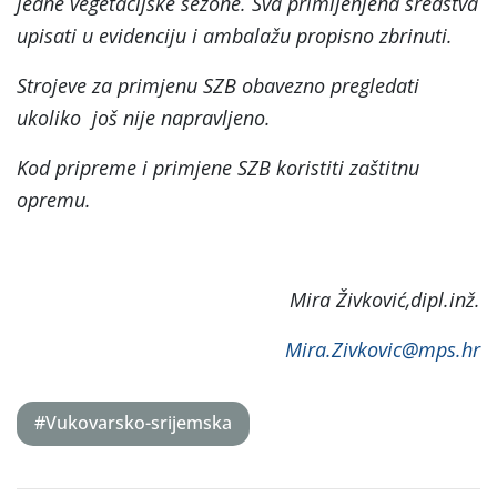
jedne vegetacijske sezone. Sva primijenjena sredstva
upisati u evidenciju i ambalažu propisno zbrinuti.
Strojeve za primjenu SZB obavezno pregledati
ukoliko još nije napravljeno.
Kod pripreme i primjene SZB koristiti zaštitnu
opremu.
Mira Živković,dipl.inž.
Mira.Zivkovic@mps.hr
#Vukovarsko-srijemska