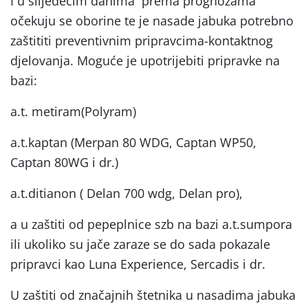
I u slijedećim danima prema prognozama
očekuju se oborine te je nasade jabuka potrebno
zaštititi preventivnim pripravcima-kontaktnog
djelovanja. Moguće je upotrijebiti pripravke na
bazi:
a.t. metiram(Polyram)
a.t.kaptan (Merpan 80 WDG, Captan WP50,
Captan 80WG i dr.)
a.t.ditianon ( Delan 700 wdg, Delan pro),
a u zaštiti od pepeplnice szb na bazi a.t.sumpora
ili ukoliko su jače zaraze se do sada pokazale
pripravci kao Luna Experience, Sercadis i dr.
U zaštiti od značajnih štetnika u nasadima jabuka