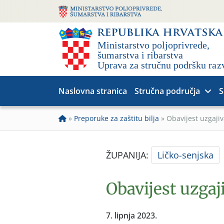
Naslovna stranica
Stručna područja
S
»
Preporuke za zaštitu bilja
»
Obavijest uzgajiv
ŽUPANIJA:
Ličko-senjska
Obavijest uzgaj
7. lipnja 2023.