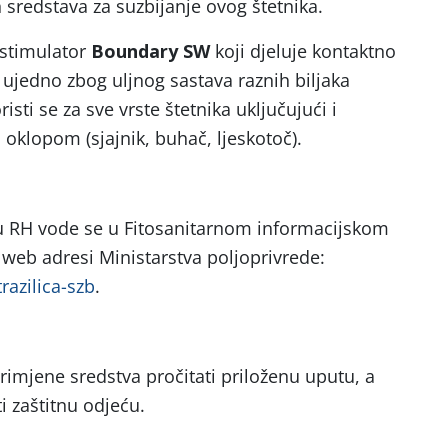
 sredstava za suzbijanje ovog štetnika.
ostimulator
Boundary SW
koji djeluje kontaktno
e ujedno zbog uljnog sastava raznih biljaka
oristi se za sve vrste štetnika uključujući i
oklopom (sjajnik, buhač, ljeskotoč).
 u RH vode se u Fitosanitarnom informacijskom
web adresi Ministarstva poljoprivrede:
trazilica-szb
.
rimjene sredstva pročitati priloženu uputu, a
ti zaštitnu odjeću.