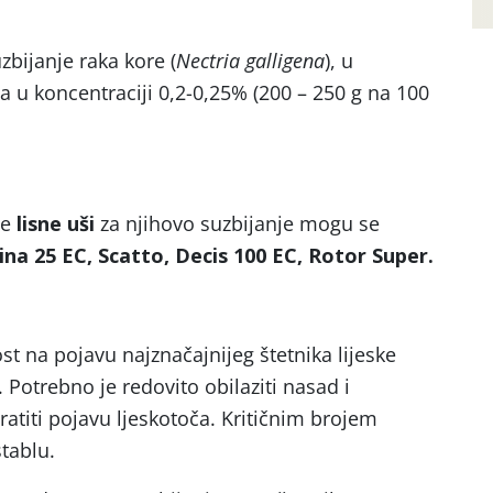
uzbijanje raka kore (
Nectria galligena
), u
ma u koncentraciji 0,2-0,25% (200 – 250 g na 100
ne
lisne uši
za njihovo suzbijanje mogu se
a 25 EC, Scatto, Decis 100 EC, Rotor Super.
st na pojavu najznačajnijeg štetnika lijeske
). Potrebno je redovito obilaziti nasad i
titi pojavu ljeskotoča. Kritičnim brojem
tablu.