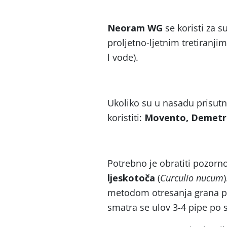
Neoram WG
se koristi za s
proljetno-ljetnim tretiranji
l vode).
Ukoliko su u nasadu prisut
koristiti:
Movento, Demetrin
Potrebno je obratiti pozorno
ljeskotoča
(
Curculio nucum
metodom otresanja grana pra
smatra se ulov 3-4 pipe po s