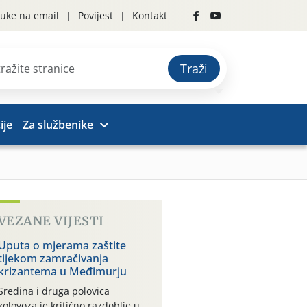
uke na email
Povijest
Kontakt
Traži
ije
Za službenike
VEZANE VIJESTI
Uputa o mjerama zaštite
tijekom zamračivanja
krizantema u Međimurju
Sredina i druga polovica
kolovoza je kritično razdoblje u