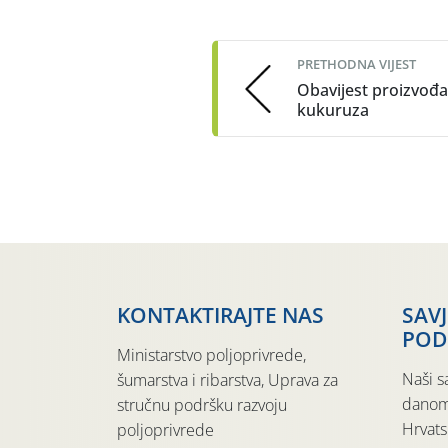
Post
navigation
PRETHODNA VIJEST
Obavijest proizvođ
kukuruza
KONTAKTIRAJTE NAS
SAV
POD
Ministarstvo poljoprivrede,
Naši s
šumarstva i ribarstva, Uprava za
danom
stručnu podršku razvoju
Hrvats
poljoprivrede