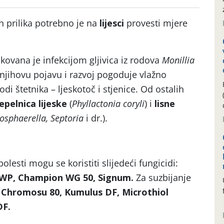
 prilika potrebno je na
lijesci
provesti mjere
kovana je infekcijom gljivica iz rodova
Monillia
a njihovu pojavu i razvoj pogoduje vlažno
di štetnika – ljeskotoč i stjenice. Od ostalih
epelnica lijeske
(
Phyllactonia coryli
) i
lisne
cosphaerella, Septoria
i dr.).
olesti mogu se koristiti slijedeći fungicidi:
 WP, Champion WG 50, Signum.
Za suzbijanje
:
Chromosu 80, Kumulus DF, Microthiol
DF.