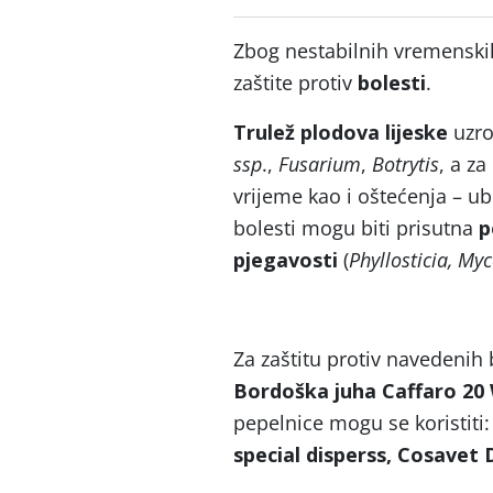
Zbog nestabilnih vremenskih
zaštite protiv
bolesti
.
Trulež plodova lijeske
uzro
ssp
.,
Fusarium
,
Botrytis
, a z
vrijeme kao i oštećenja – ubo
bolesti mogu biti prisutna
p
pjegavosti
(
Phyllosticia, My
Za zaštitu protiv navedenih b
Bordoška juha Caffaro 20
pepelnice mogu se koristiti
special disperss, Cosavet 