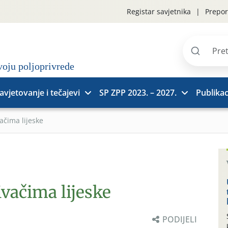
Registar savjetnika
Prepor
Pretraži
stranice
avjetovanje i tečajevi
SP ZPP 2023. – 2027.
Publikac
ačima lijeske
ivačima lijeske
PODIJELI