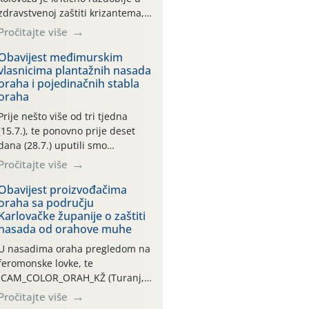
zdravstvenoj zaštiti krizantema,
a prije zamračivanja u proteklom
Pročitajte više
smo mjesecu tri puta upućivali
preporuke o preventivnim
Obavijest međimurskim
vlasnicima plantažnih nasada
mjerama zaštite krizantema od
oraha i pojedinačnih stabla
najčešćih uzročnika bolesti,
oraha
štetnika i fito-fagnih grinja (23.7.,
14.7., 06.7.)! Na početku ovog
Prije nešto više od tri tjedna
mjeseca je zabilježeno je
(15.7.), te ponovno prije deset
povijesno i ekstremno vruće
dana (28.7.) uputili smo
meteorološko razdoblje, uz
obavijesti vlasnicima plantažnih
Pročitajte više
najviše temperature […]
nasada oraha i pojedinačnih
stabla o početku leta i
Obavijest proizvođačima
oraha sa području
ovogodišnjoj potrebi usmjerenog
Karlovačke županije o zaštiti
suzbijanja orahove muhe
nasada od orahove muhe
(Rhagoletis completa)! Već
dvanaest dana traje drugi
U nasadima oraha pregledom na
ovogodišnji “toplinski udar”, koji
feromonske lovke, te
naročito izražen zadnja šest
CAM_COLOR_ORAH_KŽ (Turanj,
dana (31.7.-05.8.), jer najviše
Vojnić) zabilježena je mala
Pročitajte više
temperature zraka svakodnevno
populacija odraslih oblika