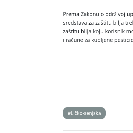
Prema Zakonu o održivoj up
sredstava za zaštitu bilja tr
zaštitu bilja koju korisnik m
i račune za kupljene pestici
#Ličko-senjska