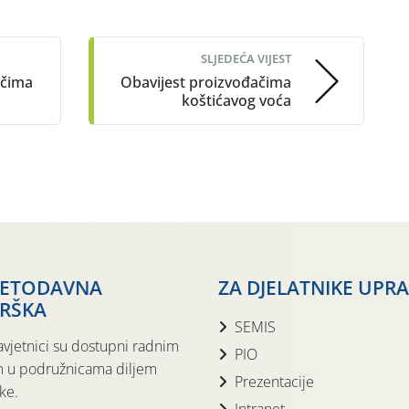
SLJEDEĆA VIJEST
ačima
Obavijest proizvođačima
koštićavog voća
JETODAVNA
ZA DJELATNIKE UPR
RŠKA
SEMIS
avjetnici su dostupni radnim
PIO
 u podružnicama diljem
Prezentacije
ke.