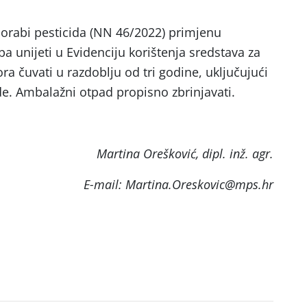
orabi pesticida (NN 46/2022) primjenu
eba unijeti u Evidenciju korištenja sredstava za
ora čuvati u razdoblju od tri godine, uključujući
de. Ambalažni otpad propisno zbrinjavati.
Martina Orešković, dipl. inž. agr.
E-mail: Martina.Oreskovic@mps.hr