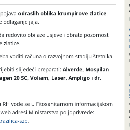
 pojava
odraslih oblika krumpirove zlatice
e odlaganje jaja.
 redovito obilaze usjeve i obrate pozornost
 zlatice.
eba voditi računa o razvojnom stadiju štetnika.
jebiti slijedeći preparati:
Alverde, Mospilan
agen 20 SC, Voliam, Laser, Ampligo i dr.
 u RH vode se u Fitosanitarnom informacijskom
web adresi Ministarstva poljoprivrede:
trazilica-szb
.