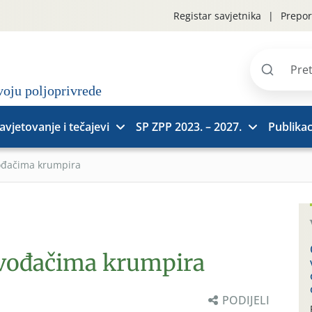
Registar savjetnika
Prepor
Pretraži
stranice
avjetovanje i tečajevi
SP ZPP 2023. – 2027.
Publikac
vođačima krumpira
zvođačima krumpira
PODIJELI