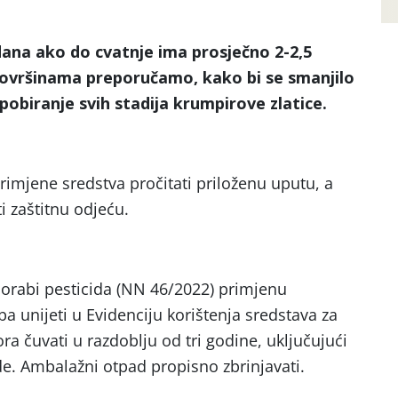
dana ako do cvatnje ima prosječno 2-2,5
površinama preporučamo, kako bi se smanjilo
pobiranje svih stadija krumpirove zlatice.
rimjene sredstva pročitati priloženu uputu, a
ti zaštitnu odjeću.
orabi pesticida (NN 46/2022) primjenu
eba unijeti u Evidenciju korištenja sredstava za
ora čuvati u razdoblju od tri godine, uključujući
de. Ambalažni otpad propisno zbrinjavati.