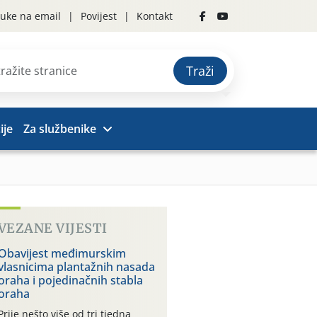
uke na email
Povijest
Kontakt
Traži
ije
Za službenike
VEZANE VIJESTI
Obavijest međimurskim
vlasnicima plantažnih nasada
oraha i pojedinačnih stabla
oraha
Prije nešto više od tri tjedna