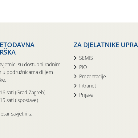
JETODAVNA
ZA DJELATNIKE UPR
RŠKA
SEMIS
avjetnici su dostupni radnim
PIO
 u podružnicama diljem
Prezentacije
ke.
Intranet
 16 sati (Grad Zagreb)
Prijava
15 sati (Ispostave)
esar savjetnika