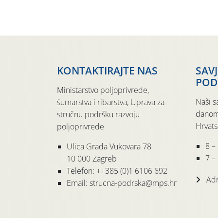
KONTAKTIRAJTE NAS
SAV
POD
Ministarstvo poljoprivrede,
Naši s
šumarstva i ribarstva, Uprava za
danom
stručnu podršku razvoju
Hrvats
poljoprivrede
8 –
Ulica Grada Vukovara 78
7 – 
10 000 Zagreb
Telefon: ++385 (0)1 6106 692
Adr
Email: strucna-podrska@mps.hr