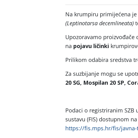
Na krumpiru primijećena je
(Leptinotarsa decemlineata
)
t
Upozoravamo proizvođače da
na
pojavu ličinki
krumpirove
Prilikom odabira sredstva tr
Za suzbijanje mogu se upotri
20 SG, Mospilan 20 SP, Cor
Podaci o registriranim SZB
sustavu (FIS) dostupnom na 
https://fis.mps.hr/fis/javna-