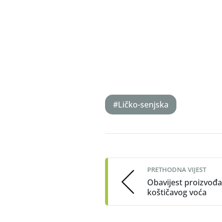
#Ličko-senjska
Post
navigation
PRETHODNA VIJEST
Obavijest proizvođ
koštičavog voća