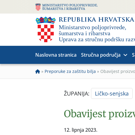
Naslovna stranica
Stručna područja
S
»
Preporuke za zaštitu bilja
»
Obavijest proiz
ŽUPANIJA:
Ličko-senjska
Obavijest proi
12. lipnja 2023.