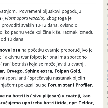
 cvatnjom. Povremeni pljuskovi pogoduju
e
(
Plasmopara viticola
). Zbog toga je
a provoditi svakih 10-12 dana, ovisno o
Ukoliko padnu veće količine kiše, razmak između
i od 10 dana.
nove loze
na početku cvatnje preporučljivo je
že i aktivnu tvar folpet jer ona ima sporedno
( rani botritis) koja se može javiti u cvatnji.
r, Orvego, Sphinx extra, Folpan Gold,
ntisporulanti ( sprečavaju nastanak bijelih
enjačom) pokazali su se
Forum star i Profiler.
e na botritis ( sivu plijesan) u cvatnji, kao
poručujemo upotrebu botriticida, npr: Teldor,