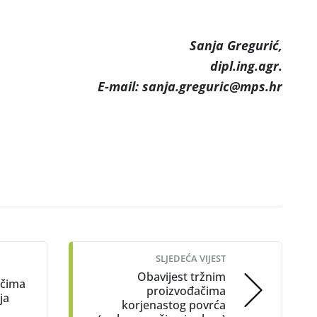
a Gregurić,
dipl.ing.agr.
E-mail: sanja.greguric@mps.hr
SLJEDEĆA VIJEST
Obavijest tržnim
ačima
proizvođačima
ja
korjenastog povrća