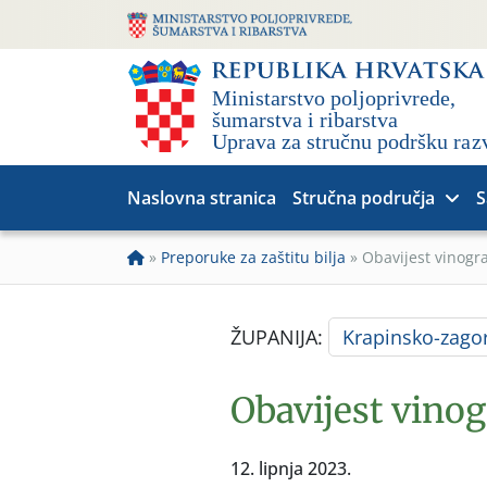
Naslovna stranica
Stručna područja
S
»
Preporuke za zaštitu bilja
»
Obavijest vinogr
ŽUPANIJA:
Krapinsko-zago
Obavijest vino
12. lipnja 2023.