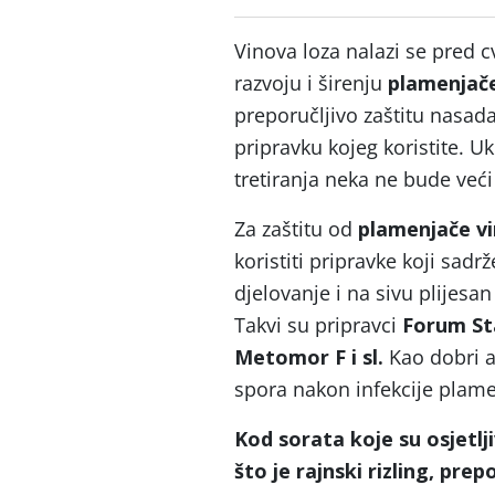
Vinova loza nalazi se pred
razvoju i širenju
plamenjač
preporučljivo zaštitu nasad
pripravku kojeg koristite. 
tretiranja neka ne bude već
Za zaštitu od
plamenjače vi
koristiti pripravke koji sadr
djelovanje i na sivu plijesan 
Takvi su pripravci
Forum Sta
Metomor F i sl.
Kao dobri a
spora nakon infekcije plam
Kod sorata koje su osjetljiv
što je rajnski rizling, pre