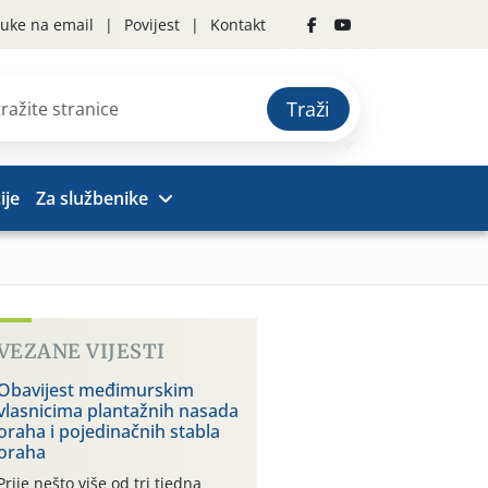
uke na email
Povijest
Kontakt
Traži
ije
Za službenike
VEZANE VIJESTI
Obavijest međimurskim
vlasnicima plantažnih nasada
oraha i pojedinačnih stabla
oraha
Prije nešto više od tri tjedna