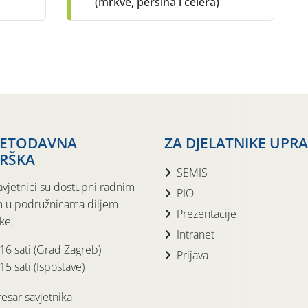
(mrkve, peršina i celera)
JETODAVNA
ZA DJELATNIKE UPR
RŠKA
SEMIS
avjetnici su dostupni radnim
PIO
 u podružnicama diljem
Prezentacije
ke.
Intranet
 16 sati (Grad Zagreb)
Prijava
15 sati (Ispostave)
esar savjetnika