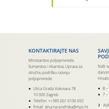
KONTAKTIRAJTE NAS
SAV
POD
Ministarstvo poljoprivrede,
Naši s
šumarstva i ribarstva, Uprava za
danom
stručnu podršku razvoju
Hrvats
poljoprivrede
8 –
Ulica Grada Vukovara 78
7 – 
10 000 Zagreb
Telefon: ++385 (0)1 6106 692
Adr
Email: strucna-podrska@mps.hr