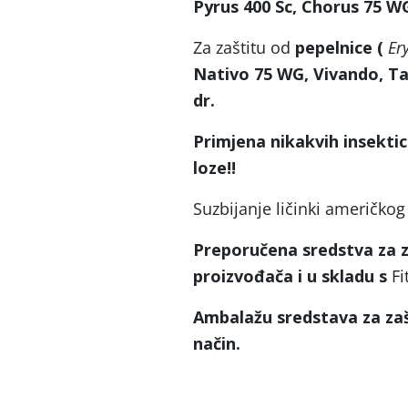
Pyrus 400 Sc, Chorus 75 WG 
Za zaštitu od
pepelnice (
Er
Nativo 75 WG, Vivando, Ta
dr.
Primjena nikakvih insektic
loze!!
Suzbijanje ličinki američkog
Preporučena sredstva za za
proizvođača i u skladu s
Fi
Ambalažu sredstava za zašt
način.