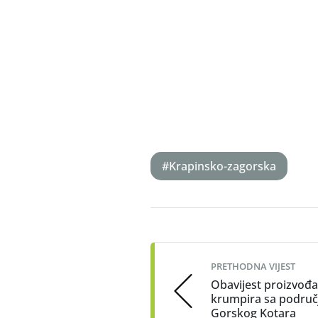
Sanj
#Krapinsko-zagorska
Post
navigation
PRETHODNA VIJEST
Obavijest proizvođ
krumpira sa područ
Gorskog Kotara