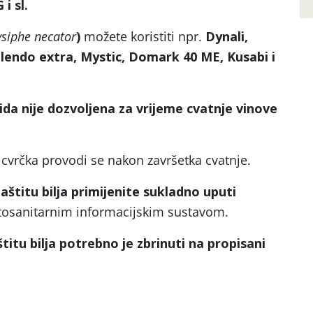
i sl.
ysiphe necator
)
možete koristiti npr.
Dynali,
lendo extra, Mystic, Domark 40 ME, Kusabi i
ida nije dozvoljena za vrijeme cvatnje vinove
 cvrčka provodi se nakon završetka cvatnje.
štitu bilja primijenite sukladno uputi
tosanitarnim informacijskim sustavom.
itu bilja potrebno je zbrinuti na propisani