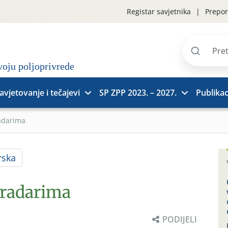
Registar savjetnika
Prepor
Pretraži
stranice
avjetovanje i tečajevi
SP ZPP 2023. – 2027.
Publikac
adarima
rska
gradarima
PODIJELI