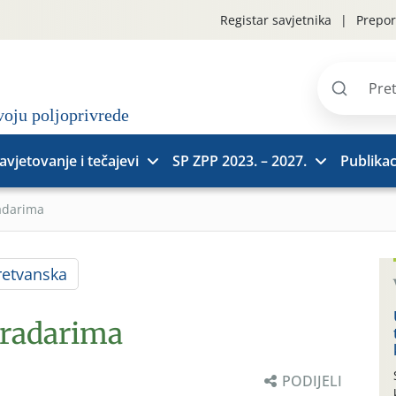
Registar savjetnika
Prepor
Pretraži
stranice
avjetovanje i tečajevi
SP ZPP 2023. – 2027.
Publikac
adarima
etvanska
gradarima
PODIJELI