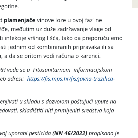
egotine.
od
plamenjače
vinove loze u ovoj fazi ne
ožđe, međutim uz duže zadržavanje vlage od
iti infekcije vršnog lišća, tako da preporučujemo
sti jednim od kombiniranih pripravaka ili sa
, a da se pritom vodi računa o karenci.
u RH vode se u Fitosanitarnom informacijskom
web adresi:
https://fis.mps.hr/fis/javna-trazilica-
jenjivati u skladu s dozvolom poštujući upute na
edovati, skladištiti niti primijeniti sredstva koja
oj uporabi pesticida
(NN 46/2022)
propisano je