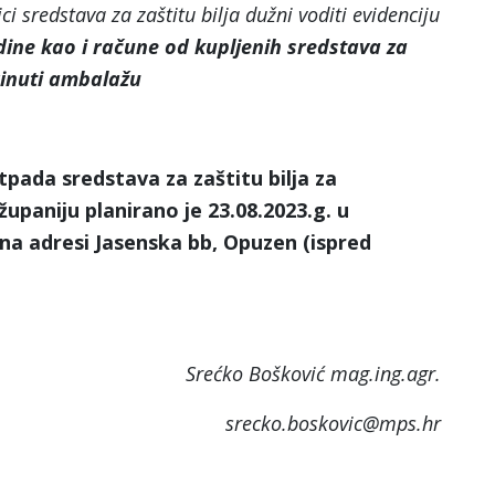
ci sredstava za zaštitu bilja dužni voditi evidenciju
odine kao i račune od kupljenih sredstava za
brinuti ambalažu
pada sredstava za zaštitu bilja za
paniju planirano je 23.08.2023.g. u
 na adresi Jasenska bb, Opuzen (ispred
Srećko Bošković mag.ing.agr.
srecko.boskovic@mps.hr