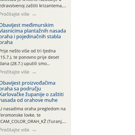
zdravstvenoj zaštiti krizantema,
a prije zamračivanja u proteklom
Pročitajte više
smo mjesecu tri puta upućivali
preporuke o preventivnim
Obavijest međimurskim
vlasnicima plantažnih nasada
mjerama zaštite krizantema od
oraha i pojedinačnih stabla
najčešćih uzročnika bolesti,
oraha
štetnika i fito-fagnih grinja (23.7.,
14.7., 06.7.)! Na početku ovog
Prije nešto više od tri tjedna
mjeseca je zabilježeno je
(15.7.), te ponovno prije deset
povijesno i ekstremno vruće
dana (28.7.) uputili smo
meteorološko razdoblje, uz
obavijesti vlasnicima plantažnih
Pročitajte više
najviše temperature […]
nasada oraha i pojedinačnih
stabla o početku leta i
Obavijest proizvođačima
oraha sa području
ovogodišnjoj potrebi usmjerenog
Karlovačke županije o zaštiti
suzbijanja orahove muhe
nasada od orahove muhe
(Rhagoletis completa)! Već
dvanaest dana traje drugi
U nasadima oraha pregledom na
ovogodišnji “toplinski udar”, koji
feromonske lovke, te
naročito izražen zadnja šest
CAM_COLOR_ORAH_KŽ (Turanj,
dana (31.7.-05.8.), jer najviše
Vojnić) zabilježena je mala
Pročitajte više
temperature zraka svakodnevno
populacija odraslih oblika