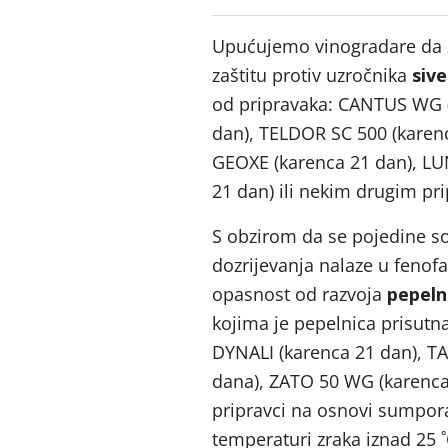
Upućujemo vinogradare da 
zaštitu protiv uzročnika
sive
od pripravaka: CANTUS WG (
dan), TELDOR SC 500 (karenc
GEOXE (karenca 21 dan), LU
21 dan) ili nekim drugim pr
S obzirom da se pojedine s
dozrijevanja nalaze u fenofa
opasnost od razvoja
pepeln
kojima je pepelnica prisutna
DYNALI (karenca 21 dan), T
dana), ZATO 50 WG (karenca 
pripravci na osnovi sumpora
temperaturi zraka iznad 25 