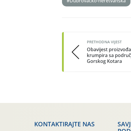
#Dubrovačko-neretvanska
Post
navigation
PRETHODNA VIJEST
Obavijest proizvođ
krumpira sa područ
Gorskog Kotara
KONTAKTIRAJTE NAS
SAV