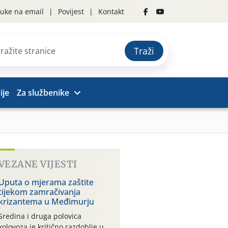
uke na email
Povijest
Kontakt
Traži
ije
Za službenike
VEZANE VIJESTI
Uputa o mjerama zaštite
tijekom zamračivanja
krizantema u Međimurju
Sredina i druga polovica
kolovoza je kritično razdoblje u