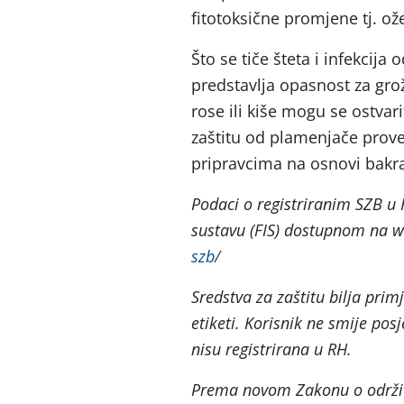
fitotoksične promjene tj. ož
Što se tiče šteta i infekcija 
predstavlja opasnost za gr
rose ili kiše mogu se ostvar
zaštitu od plamenjače prove
pripravcima na osnovi bakra
Podaci o registriranim SZB 
sustavu (FIS) dostupnom na 
szb/
Sredstva za zaštitu bilja prim
etiketi. Korisnik ne smije posj
nisu registrirana u RH.
Prema novom Zakonu o održiv