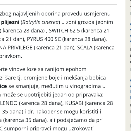
zbog najavljenih oborina provedu usmjerenu
 plijesni
(
Botrytis cinerea
) u zoni grozda jednim
 karenca 28 dana) , SWITCH 62,5 (karenca 21
a 21 dan), PYRUS 400 SC (karenca 28 dana),
NA PRIVILEGE (karenca 21 dan), SCALA (karenca
ipravkom.
orte vinove loze sa ranijom epohom
zi šare tj. promjene boje i mekšanja bobica
ice
se smanjuje, međutim u vinogradima u
 može se upotrijebiti jedan od pripravaka:
ALENDO (karenca 28 dana), KUSABI (karenca 28
35 dana) i dr. Također se mogu koristiti i
 (karenca 35 dana), ali podsjećamo da pri
˚C sumporni pripravci mogu uzrokovati