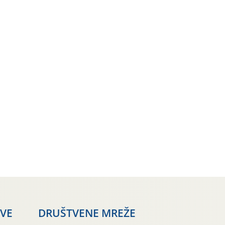
AVE
DRUŠTVENE MREŽE