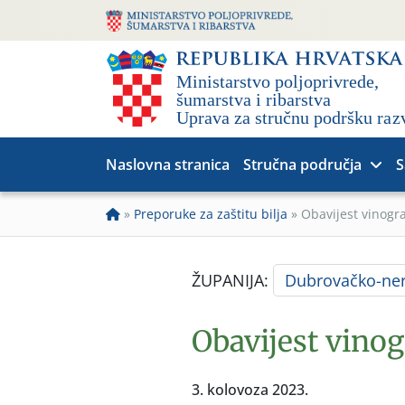
Naslovna stranica
Stručna područja
S
»
Preporuke za zaštitu bilja
»
Obavijest vinogr
ŽUPANIJA:
Dubrovačko-ner
Obavijest vino
3. kolovoza 2023.