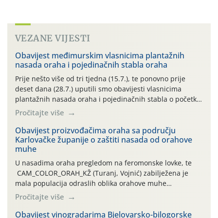
VEZANE VIJESTI
Obavijest međimurskim vlasnicima plantažnih
nasada oraha i pojedinačnih stabla oraha
Prije nešto više od tri tjedna (15.7.), te ponovno prije
deset dana (28.7.) uputili smo obavijesti vlasnicima
plantažnih nasada oraha i pojedinačnih stabla o početku
leta i ovogodišnjoj potrebi usmjerenog suzbijanja
Pročitajte više
orahove muhe (Rhagoletis completa)! Već dvanaest dana
traje drugi ovogodišnji “toplinski udar”, koji naročito
Obavijest proizvođačima oraha sa području
Karlovačke županije o zaštiti nasada od orahove
izražen zadnja šest dana (31.7.-05.8.), jer najviše
muhe
temperature zraka svakodnevno […]
U nasadima oraha pregledom na feromonske lovke, te
CAM_COLOR_ORAH_KŽ (Turanj, Vojnić) zabilježena je
mala populacija odraslih oblika orahove muhe
(Rhagoletis completa). Niska brojnost može se objasniti
Pročitajte više
činjenicom da je riječ o mladim nasadima s vrlo malim
urodom, što je povezano i s manjim brojem prezimjelih
Obavijest vinogradarima Bjelovarsko-bilogorske