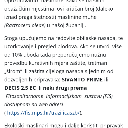
Upozoravamo maslinare, kako se na svim
opažačkim mjestima lovi kritičan broj (daleko
iznad praga štetnosti) maslinine muhe
(Bactrocera oleae)
u našoj županiji.
Stoga upućujemo na redovite obilaske nasada, te
uzorkovanje i pregled plodova. Ako se utvrdi više
od 10% uboda tada preporučujemo nužnu
provedbu kurativnih mjera zaštite, tretman
„širom“ ili zaštita cijeloga nasada s jednim od
dozvoljenih pripravaka:
SIVANTO PRIME
ili
DECIS 2,5 EC
ili
neki drugi prema
Fitosanitarnome informacijskom sustavu (FIS)
dostupnom na web adresi:
(
https://fis.mps.hr/trazilicaszb/
)
.
Ekološki maslinari mogu i dalje koristiti pripravak