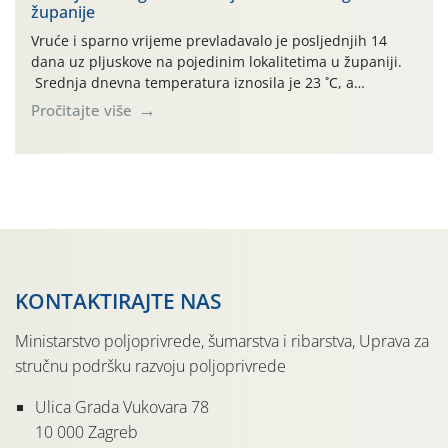
županije
jedinki. U starijim nasadima, na žutim ljepljivim Rebell
pločama s […]
Vruće i sparno vrijeme prevladavalo je posljednjih 14
dana uz pljuskove na pojedinim lokalitetima u županiji.
Srednja dnevna temperatura iznosila je 23 ˚C, a
maksimalne su posljednjih dana dosezale do 35 ˚C.
Pročitajte više
Simptome plamenjače vinove loze (Plasmoparas
viticola) vidljivi su na zapercima i vršnom mladom lišću.
Kako bi i dalje održali zdravu lisnu masu u zaštiti je
moguće […]
KONTAKTIRAJTE NAS
Ministarstvo poljoprivrede, šumarstva i ribarstva, Uprava za
stručnu podršku razvoju poljoprivrede
Ulica Grada Vukovara 78
10 000 Zagreb