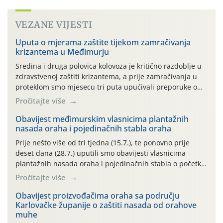
VEZANE VIJESTI
Uputa o mjerama zaštite tijekom zamračivanja
krizantema u Međimurju
Sredina i druga polovica kolovoza je kritično razdoblje u
zdravstvenoj zaštiti krizantema, a prije zamračivanja u
proteklom smo mjesecu tri puta upućivali preporuke o
preventivnim mjerama zaštite krizantema od najčešćih
Pročitajte više
uzročnika bolesti, štetnika i fito-fagnih grinja (23.7., 14.7.,
06.7.)! Na početku ovog mjeseca je zabilježeno je
Obavijest međimurskim vlasnicima plantažnih
nasada oraha i pojedinačnih stabla oraha
povijesno i ekstremno vruće meteorološko razdoblje, uz
najviše temperature […]
Prije nešto više od tri tjedna (15.7.), te ponovno prije
deset dana (28.7.) uputili smo obavijesti vlasnicima
plantažnih nasada oraha i pojedinačnih stabla o početku
leta i ovogodišnjoj potrebi usmjerenog suzbijanja
Pročitajte više
orahove muhe (Rhagoletis completa)! Već dvanaest dana
traje drugi ovogodišnji “toplinski udar”, koji naročito
Obavijest proizvođačima oraha sa području
Karlovačke županije o zaštiti nasada od orahove
izražen zadnja šest dana (31.7.-05.8.), jer najviše
muhe
temperature zraka svakodnevno […]