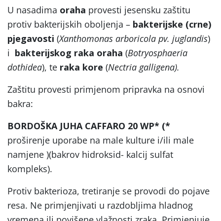
U nasadima
oraha
provesti jesensku zaštitu
protiv bakterijskih oboljenja –
bakterijske (crne)
pjegavosti
(
Xanthomonas arboricola pv. juglandis
)
i
bakterijskog raka oraha
(
Botryosphaeria
dothidea
), te
raka kore
(
Nectria galligena).
Zaštitu provesti primjenom pripravka na osnovi
bakra:
BORDOŠKA JUHA CAFFARO 20 WP* (*
proširenje uporabe na male kulture i/ili male
namjene )(bakrov hidroksid- kalcij sulfat
kompleks).
Protiv bakterioza, tretiranje se provodi do pojave
resa. Ne primjenjivati u razdobljima hladnog
vremena ili povišene vlažnosti zraka. Primjenjuje