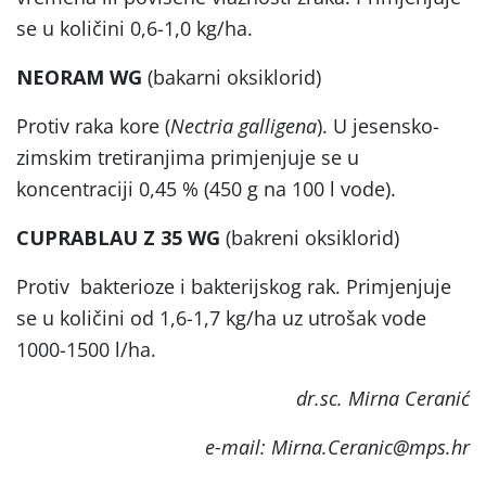
se u količini 0,6-1,0 kg/ha.
NEORAM WG
(bakarni oksiklorid)
Protiv raka kore (
Nectria galligena
). U jesensko-
zimskim tretiranjima primjenjuje se u
koncentraciji 0,45 % (450 g na 100 l vode).
CUPRABLAU Z 35 WG
(bakreni oksiklorid)
Protiv bakterioze i bakterijskog rak. Primjenjuje
se u količini od 1,6-1,7 kg/ha uz utrošak vode
1000-1500 l/ha.
dr.sc. Mirna Ceranić
e-mail: Mirna.Ceranic@mps.hr