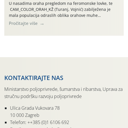
U nasadima oraha pregledom na feromonske lovke, te
CAM_COLOR_ORAH_KŽ (Turanj, Vojnić) zabilježena je
mala populacija odraslih oblika orahove muhe
(Rhagoletis completa). Niska brojnost može se objasniti
Pročitajte više
činjenicom da je riječ o mladim nasadima s vrlo malim
urodom, što je povezano i s manjim brojem prezimjelih
jedinki. U starijim nasadima, na žutim ljepljivim Rebell
pločama s […]
KONTAKTIRAJTE NAS
Ministarstvo poljoprivrede, šumarstva i ribarstva, Uprava za
stručnu podršku razvoju poljoprivrede
Ulica Grada Vukovara 78
10 000 Zagreb
Telefon: ++385 (0)1 6106 692