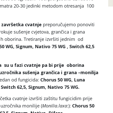
smatra 20-30 jedinki metodom otresanja 100
 završetka cvatnje
preporučujemo ponoviti
rokuje sušenje cvjetova, grančica i grana
ih oborina. Tretiranje izvršiti jednim od
50 WG, Signum, Nativo 75 WG , Switch 62,5
a
su u fazi cvatnje pa bi prije oborina
d uzročnika sušenja grančica i grana
–
monilija
 jedan od fungicida:
Chorus 50 WG, Luna
 Switch 62,5, Signum, Nativo 75 WG.
očetka cvatnje izvršiti zaštitu fungicidim prije
 uzročnika monilije (
Monilia.laxa
:):
Chorus 50