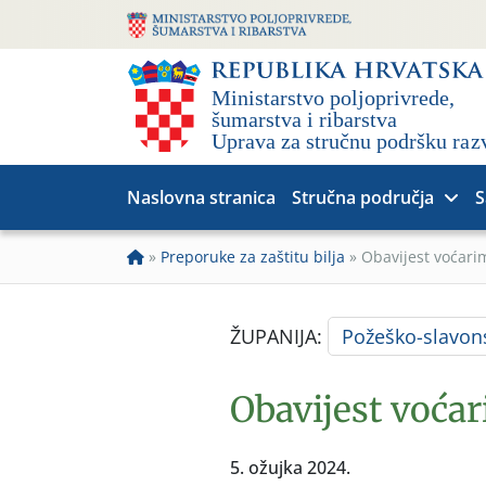
Naslovna stranica
Stručna područja
S
»
Preporuke za zaštitu bilja
»
Obavijest voćari
ŽUPANIJA:
Požeško-slavon
Obavijest voća
5. ožujka 2024.