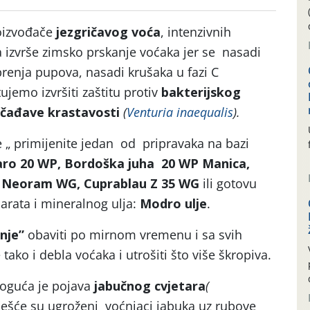
oizvođače
jezgričavog voća
, intenzivnih
 izvrše zimsko prskanje voćaka jer se nasadi
brenja pupova, nasadi krušaka u fazi C
ujemo izvršiti zaštitu protiv
bakterijskog
čađave krastavosti
(
Venturia inaequalis
).
e „ primijenite jedan od pripravaka na bazi
aro 20 WP, Bordoška juha 20 WP Manica,
 Neoram WG, Cuprablau Z 35 WG
ili gotovu
rata i mineralnog ulja:
Modro ulje
.
anje”
obaviti po mirnom vremenu i sa svih
tako i debla voćaka i utrošiti što više škropiva.
oguća je pojava
jabučnog cvjetara
(
češće su ugroženi voćnjaci jabuka uz rubove