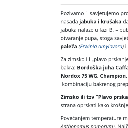
Pozivamo i savjetujemo pr
nasada
jabuka i krušaka
da
jabuka nalaze u fazi B, – bu
otvaranje pupa, stoga savjet
paleža
(
Erwinia amylovora
)
i
Za zimsko ili „plavo prskanj
bakra:
Bordoška juha Caff
Nordox 75 WG, Champion,
kombinaciju bakrenog prepa
Zimsko ili tzv “Plavo prsk
strana oprskati kako krošnje 
Povećanjem temperature m
Anthonomus pomorum)
. Naj