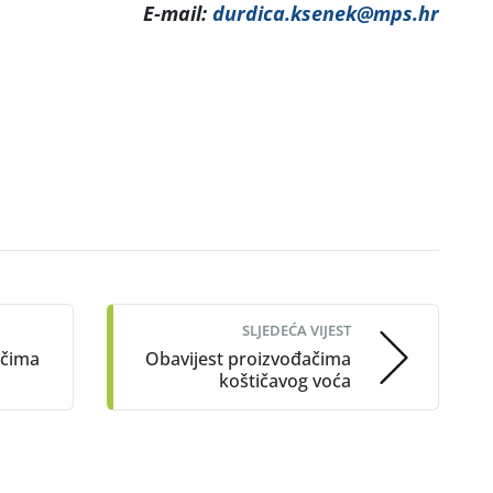
E-mail:
durdica.ksenek@mps.hr
SLJEDEĆA VIJEST
ačima
Obavijest proizvođačima
koštičavog voća