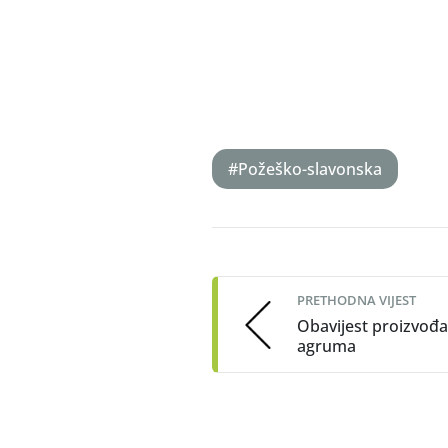
#Požeško-slavonska
Post
navigation
PRETHODNA VIJEST
Obavijest proizvođ
agruma