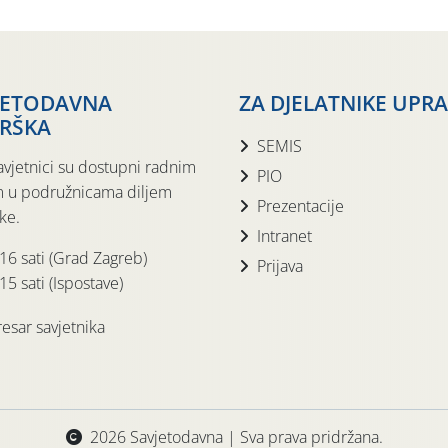
JETODAVNA
ZA DJELATNIKE UPR
RŠKA
SEMIS
avjetnici su dostupni radnim
PIO
 u podružnicama diljem
Prezentacije
ke.
Intranet
 16 sati (Grad Zagreb)
Prijava
15 sati (Ispostave)
esar savjetnika
2026 Savjetodavna | Sva prava pridržana.