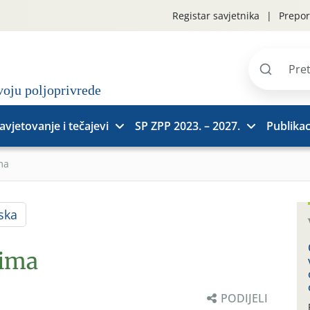
Registar savjetnika
Prepor
Pretraži
stranice
avjetovanje i tečajevi
SP ZPP 2023. – 2027.
Publikac
ma
ska
rima
PODIJELI