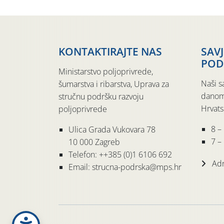
KONTAKTIRAJTE NAS
SAV
POD
Ministarstvo poljoprivrede,
Naši s
šumarstva i ribarstva, Uprava za
danom
stručnu podršku razvoju
Hrvats
poljoprivrede
8 –
Ulica Grada Vukovara 78
7 – 
10 000 Zagreb
Telefon: ++385 (0)1 6106 692
Adr
Email: strucna-podrska@mps.hr