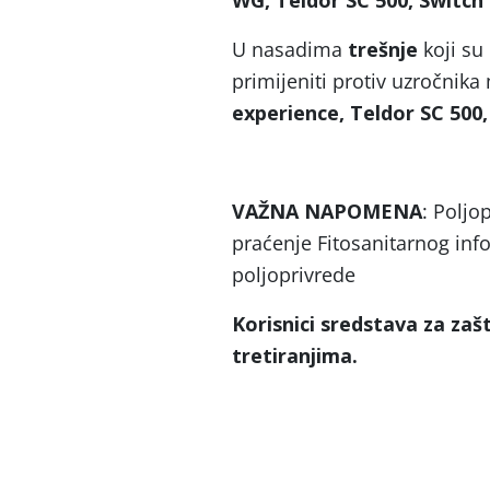
WG, Teldor SC 500, Switch 
U nasadima
trešnje
koji su
primijeniti protiv uzročnika 
experience, Teldor SC 500,
VAŽNA NAPOMENA
: Polj
praćenje Fitosanitarnog info
poljoprivrede
Korisnici sredstava za zašt
tretiranjima.