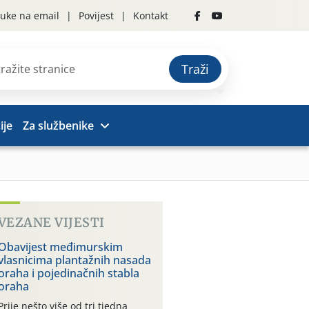
uke na email
Povijest
Kontakt
Traži
ije
Za službenike
VEZANE VIJESTI
Obavijest međimurskim
vlasnicima plantažnih nasada
oraha i pojedinačnih stabla
oraha
Prije nešto više od tri tjedna