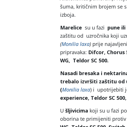
šuma, kritičnim brojem se 
izboja.
Marelice
su u fazi
pune ili
zaštitu od uzročnika koji uz
(
Monilia laxa
)
prije najavljen
pripravaka:
Difcor, Chorus 
WG, Teldor SC 500.
Nasadi
bresaka i nektarin
trebalo izvršiti zaštitu o
(
Monilia laxa
) i upotrijebiti
experience, Teldor SC 500,
U
šljivicima
koji su u fazi p
oborina te primijeniti protiv