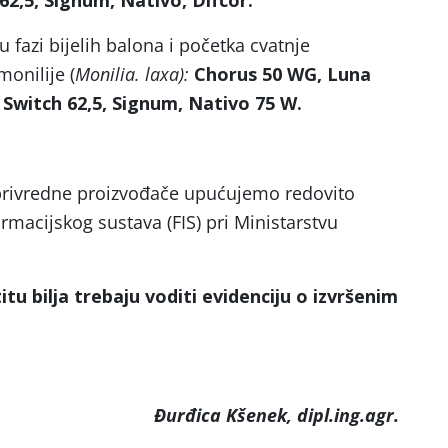
62,5, Signum, Nativo, Difcor.
 u fazi bijelih balona i početka cvatnje
monilije (
Monilia. laxa):
Chorus 50 WG, Luna
 Switch 62,5, Signum, Nativo 75 W.
oprivredne proizvođače upućujemo redovito
rmacijskog sustava (FIS) pri Ministarstvu
itu bilja trebaju voditi evidenciju o izvršenim
Đurđica Kšenek, dipl.ing.agr.