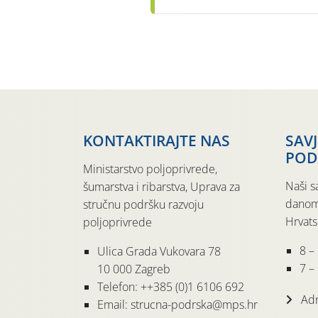
KONTAKTIRAJTE NAS
SAV
POD
Ministarstvo poljoprivrede,
Naši s
šumarstva i ribarstva, Uprava za
danom
stručnu podršku razvoju
Hrvats
poljoprivrede
8 –
Ulica Grada Vukovara 78
7 – 
10 000 Zagreb
Telefon: ++385 (0)1 6106 692
Adr
Email: strucna-podrska@mps.hr