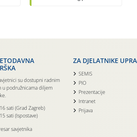
JETODAVNA
ZA DJELATNIKE UPR
RŠKA
SEMIS
avjetnici su dostupni radnim
PIO
 u podružnicama diljem
Prezentacije
ke.
Intranet
 16 sati (Grad Zagreb)
Prijava
15 sati (Ispostave)
esar savjetnika