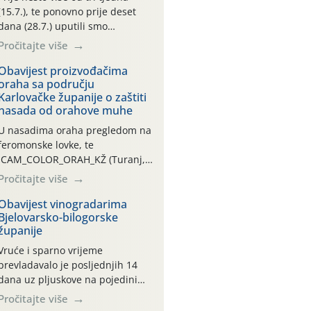
(15.7.), te ponovno prije deset
dana (28.7.) uputili smo
obavijesti vlasnicima plantažnih
Pročitajte više
nasada oraha i pojedinačnih
stabla o početku leta i
Obavijest proizvođačima
oraha sa području
ovogodišnjoj potrebi usmjerenog
Karlovačke županije o zaštiti
suzbijanja orahove muhe
nasada od orahove muhe
(Rhagoletis completa)! Već
dvanaest dana traje drugi
U nasadima oraha pregledom na
ovogodišnji “toplinski udar”, koji
feromonske lovke, te
naročito izražen zadnja šest
CAM_COLOR_ORAH_KŽ (Turanj,
dana (31.7.-05.8.), jer najviše
Vojnić) zabilježena je mala
Pročitajte više
temperature zraka svakodnevno
populacija odraslih oblika
[…]
orahove muhe (Rhagoletis
Obavijest vinogradarima
Bjelovarsko-bilogorske
completa). Niska brojnost može
županije
se objasniti činjenicom da je
riječ o mladim nasadima s vrlo
Vruće i sparno vrijeme
malim urodom, što je povezano i
prevladavalo je posljednjih 14
s manjim brojem prezimjelih
dana uz pljuskove na pojedinim
jedinki. U starijim nasadima, na
lokalitetima u županiji. Srednja
Pročitajte više
žutim ljepljivim Rebell pločama s
dnevna temperatura iznosila je