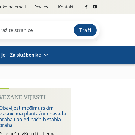
uke na email
Povijest
Kontakt
Traži
ije
Za službenike
VEZANE VIJESTI
Obavijest međimurskim
vlasnicima plantažnih nasada
oraha i pojedinačnih stabla
oraha
Prije nešto više od tri tjedna