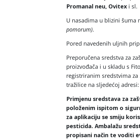
Promanal neu, Ovitex
i sl.
U nasadima u blizini šuma 
pomorum)
.
Pored navedenih uljnih prip
Preporučena sredstva za zašt
proizvođača i u skladu s Fi
registriranim sredstvima za 
tražilice na sljedećoj adresi:
Primjenu sredstava za zaš
položenim ispitom o sigurn
za aplikaciju se smiju kor
pesticida. Ambalažu sredst
propisani način te voditi e