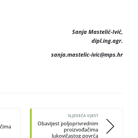
anja Mastelić-Ivić,
dipl.ing.agr.
sanja.mastelic-ivic@mps.hr
SLJEDEĆA VIJEST
Obavijest poljoprivrednim
ačima
proizvođačima
lukovičastog povrća