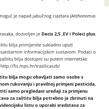
moguć je napad jabučnog cvjetara (
Anthonomus
ravaka, dozvoljen je
Decis 2,5 ,EV i Poleci plus
.
itu bilja primijenite sukladno uputi
tosanitarnim informacijskim sustavom. Podaci o
zaštitu bilja dostupni su putem internetske
 http://fis.mps.hr/trazilicaszb/
titu bilja mogu obavljati samo osobe s
om rukovanju i pravilnoj primjeni pesticida,
istiti samo pregledani uređaji za primjenu
ava za zaštitu bilja potrebno je zbrinuti na
videncijsku listu o uporabi sredstava za