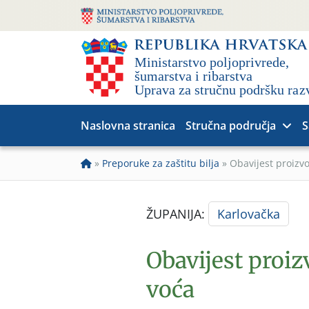
Naslovna stranica
Stručna područja
S
»
Preporuke za zaštitu bilja
»
Obavijest proizv
ŽUPANIJA:
Karlovačka
Obavijest proi
voća