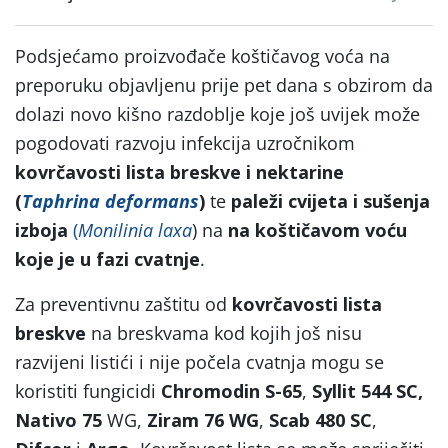
Podsjećamo proizvođače koštičavog voća na
preporuku objavljenu prije pet dana s obzirom da
dolazi novo kišno razdoblje koje još uvijek može
pogodovati razvoju infekcija uzročnikom
kovrčavosti lista breskve i nektarine
(
Taphrina deformans
)
te
paleži cvijeta i sušenja
izboja
(
Monilinia laxa
) na
na koštičavom voću
koje je u fazi cvatnje
.
Za preventivnu zaštitu od
kovrčavosti lista
breskve
na breskvama kod kojih još nisu
razvijeni listići i nije počela cvatnja mogu se
koristiti fungicidi
Chromodin S-65
,
Syllit 544 SC,
Nativo 75
WG,
Ziram 76 WG
,
Scab 480 SC
,