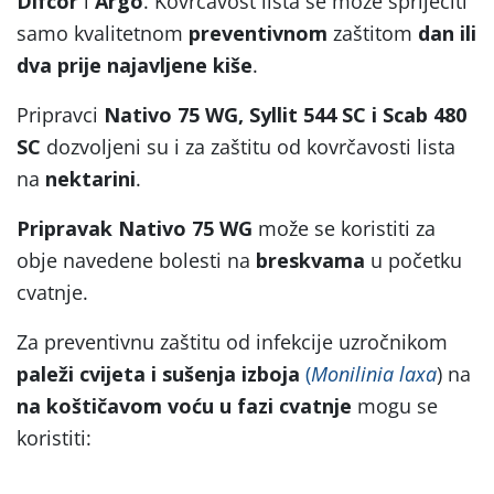
Difcor
i
Argo
. Kovrčavost lista se može spriječiti
samo kvalitetnom
preventivnom
zaštitom
dan ili
dva prije najavljene kiše
.
Pripravci
Nativo 75 WG, Syllit 544 SC i Scab 480
SC
dozvoljeni su i za zaštitu od kovrčavosti lista
na
nektarini
.
Pripravak
Nativo 75 WG
može se koristiti za
obje navedene bolesti na
breskvama
u početku
cvatnje.
Za preventivnu zaštitu od infekcije uzročnikom
paleži cvijeta i sušenja izboja
(
Monilinia laxa
) na
na koštičavom voću u fazi cvatnje
mogu se
koristiti: