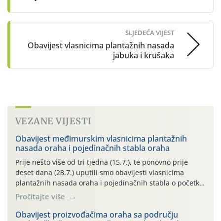
SLJEDEĆA VIJEST
Obavijest vlasnicima plantažnih nasada
jabuka i krušaka
VEZANE VIJESTI
Obavijest međimurskim vlasnicima plantažnih
nasada oraha i pojedinačnih stabla oraha
Prije nešto više od tri tjedna (15.7.), te ponovno prije
deset dana (28.7.) uputili smo obavijesti vlasnicima
plantažnih nasada oraha i pojedinačnih stabla o početku
leta i ovogodišnjoj potrebi usmjerenog suzbijanja
Pročitajte više
orahove muhe (Rhagoletis completa)! Već dvanaest dana
traje drugi ovogodišnji “toplinski udar”, koji naročito
Obavijest proizvođačima oraha sa području