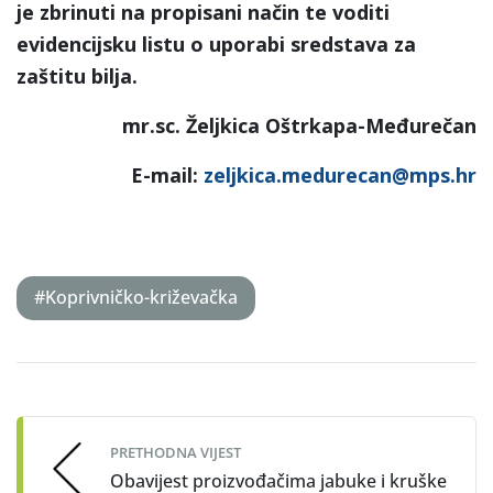
je zbrinuti na propisani način te voditi
evidencijsku listu o uporabi sredstava za
zaštitu bilja.
mr.sc. Željkica Oštrkapa-Međurečan
E-mail:
zeljkica.medurecan@mps.hr
#Koprivničko-križevačka
Post
navigation
PRETHODNA VIJEST
Obavijest proizvođačima jabuke i kruške