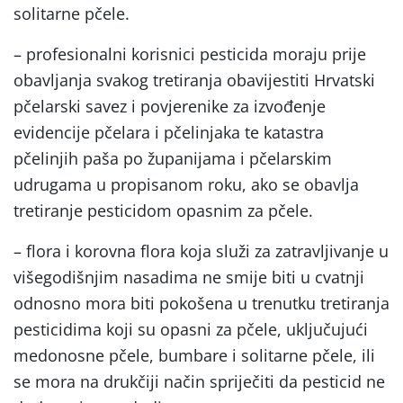
solitarne pčele.
– profesionalni korisnici pesticida moraju prije
obavljanja svakog tretiranja obavijestiti Hrvatski
pčelarski savez i povjerenike za izvođenje
evidencije pčelara i pčelinjaka te katastra
pčelinjih paša po županijama i pčelarskim
udrugama u propisanom roku, ako se obavlja
tretiranje pesticidom opasnim za pčele.
– flora i korovna flora koja služi za zatravljivanje u
višegodišnjim nasadima ne smije biti u cvatnji
odnosno mora biti pokošena u trenutku tretiranja
pesticidima koji su opasni za pčele, uključujući
medonosne pčele, bumbare i solitarne pčele, ili
se mora na drukčiji način spriječiti da pesticid ne