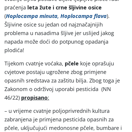
praćenja
leta žute i crne šljivine osice
(
Hoplocampa minuta, Hoplocampa flava
).
Šljivine osice su jedan od najznačajnijih
problema u nasadima šljive jer uslijed jakog
napada može doći do potpunog opadanja
plodića!
Tijekom cvatnje voćaka,
pčele
koje oprašuju
cvjetove postaju ugrožene zbog primjene
opasnih sredstava za zaštitu bilja. Zbog toga je
Zakonom o održivoj uporabi pesticida (NN
46/22)
propisano
:
– u vrijeme cvatnje poljoprivrednih kultura
zabranjena je primjena pesticida opasnih za
pčele, uključujući medonosne pčele, bumbare i