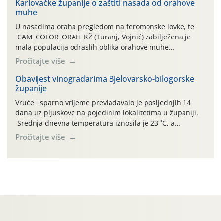
Karlovačke županije o zaštiti nasada od orahove
izražen zadnja šest dana (31.7.-05.8.), jer najviše
muhe
temperature zraka svakodnevno […]
U nasadima oraha pregledom na feromonske lovke, te
CAM_COLOR_ORAH_KŽ (Turanj, Vojnić) zabilježena je
mala populacija odraslih oblika orahove muhe
(Rhagoletis completa). Niska brojnost može se objasniti
Pročitajte više
činjenicom da je riječ o mladim nasadima s vrlo malim
urodom, što je povezano i s manjim brojem prezimjelih
Obavijest vinogradarima Bjelovarsko-bilogorske
županije
jedinki. U starijim nasadima, na žutim ljepljivim Rebell
pločama s […]
Vruće i sparno vrijeme prevladavalo je posljednjih 14
dana uz pljuskove na pojedinim lokalitetima u županiji.
Srednja dnevna temperatura iznosila je 23 ˚C, a
maksimalne su posljednjih dana dosezale do 35 ˚C.
Pročitajte više
Simptome plamenjače vinove loze (Plasmoparas
viticola) vidljivi su na zapercima i vršnom mladom lišću.
Kako bi i dalje održali zdravu lisnu masu u zaštiti je
moguće […]