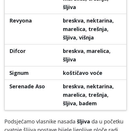
šljiva
Revyona
breskva, nektarina,
marelica, trešnja,
šljiva, višnja
Difcor
breskva, marelica,
šljiva
Signum
koštičavo voće
Serenade Aso
breskva, nektarina,
marelica, trešnja,
šljiva, badem
Podsjećamo vlasnike nasada
šljiva
da u početku
cvatnje šljiva postave bijele ljepljive ploče radi