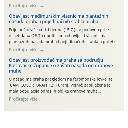
preventivnim mjerama zaštite krizantema od najčešćih
Pročitajte više
uzročnika bolesti, štetnika i fito-fagnih grinja (23.7., 14.7.,
06.7.)! Na početku ovog mjeseca je zabilježeno je
Obavijest međimurskim vlasnicima plantažnih
nasada oraha i pojedinačnih stabla oraha
povijesno i ekstremno vruće meteorološko razdoblje, uz
najviše temperature […]
Prije nešto više od tri tjedna (15.7.), te ponovno prije
deset dana (28.7.) uputili smo obavijesti vlasnicima
plantažnih nasada oraha i pojedinačnih stabla o početku
leta i ovogodišnjoj potrebi usmjerenog suzbijanja
Pročitajte više
orahove muhe (Rhagoletis completa)! Već dvanaest dana
traje drugi ovogodišnji “toplinski udar”, koji naročito
Obavijest proizvođačima oraha sa području
Karlovačke županije o zaštiti nasada od orahove
izražen zadnja šest dana (31.7.-05.8.), jer najviše
muhe
temperature zraka svakodnevno […]
U nasadima oraha pregledom na feromonske lovke, te
CAM_COLOR_ORAH_KŽ (Turanj, Vojnić) zabilježena je
mala populacija odraslih oblika orahove muhe
(Rhagoletis completa). Niska brojnost može se objasniti
Pročitajte više
činjenicom da je riječ o mladim nasadima s vrlo malim
urodom, što je povezano i s manjim brojem prezimjelih
jedinki. U starijim nasadima, na žutim ljepljivim Rebell
pločama s […]