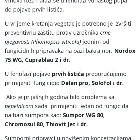
Vinova loza nalazi se u fenofazi vunastog pupa
do pojave prvih listića.
U vrijeme kretanja vegetacije potrebno je izvršiti
preventivnu zaštitu protiv uzročnika
crne
pjegavosti (Phomopsis viticola)
jednim od
fungicidnih pripravaka na bazi bakra npr:
Nordox
75 WG, Cuprablau Z i dr.
U fenofazi pojave
prvih listića
preporučujemo
primijeniti fungicide:
Delan pro, Solofol i dr.
Ako je prijašnjih godina bilo problema sa
pepelnicom
sada primijeniti jedan od fungicida
na bazi sumpora kao:
Sumpor WG 80,
Chromosul 80, Thiovit Jet i dr.
Sumporni pripravci u povišenim koncetracijama