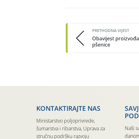
Post
navigation
PRETHODNA VIJEST
Obavijest proizvođ
pšenice
KONTAKTIRAJTE NAS
SAV
POD
Ministarstvo poljoprivrede,
Naši s
šumarstva i ribarstva, Uprava za
danom
stručnu podršku razvoju