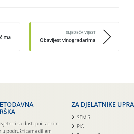
SLJEDEĆA VIJEST
ačima
Obavijest vinogradarima
JETODAVNA
ZA DJELATNIKE UPR
RŠKA
SEMIS
avjetnici su dostupni radnim
PIO
 u podružnicama diljem