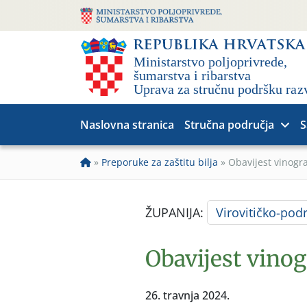
Naslovna stranica
Stručna područja
S
»
Preporuke za zaštitu bilja
»
Obavijest vinogr
ŽUPANIJA:
Virovitičko-pod
Obavijest vino
26. travnja 2024.