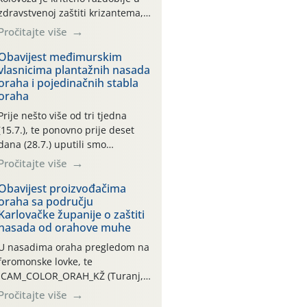
zdravstvenoj zaštiti krizantema,
a prije zamračivanja u proteklom
Pročitajte više
smo mjesecu tri puta upućivali
preporuke o preventivnim
Obavijest međimurskim
vlasnicima plantažnih nasada
mjerama zaštite krizantema od
oraha i pojedinačnih stabla
najčešćih uzročnika bolesti,
oraha
štetnika i fito-fagnih grinja (23.7.,
14.7., 06.7.)! Na početku ovog
Prije nešto više od tri tjedna
mjeseca je zabilježeno je
(15.7.), te ponovno prije deset
povijesno i ekstremno vruće
dana (28.7.) uputili smo
meteorološko razdoblje, uz
obavijesti vlasnicima plantažnih
Pročitajte više
najviše temperature […]
nasada oraha i pojedinačnih
stabla o početku leta i
Obavijest proizvođačima
oraha sa području
ovogodišnjoj potrebi usmjerenog
Karlovačke županije o zaštiti
suzbijanja orahove muhe
nasada od orahove muhe
(Rhagoletis completa)! Već
dvanaest dana traje drugi
U nasadima oraha pregledom na
ovogodišnji “toplinski udar”, koji
feromonske lovke, te
naročito izražen zadnja šest
CAM_COLOR_ORAH_KŽ (Turanj,
dana (31.7.-05.8.), jer najviše
Vojnić) zabilježena je mala
Pročitajte više
temperature zraka svakodnevno
populacija odraslih oblika