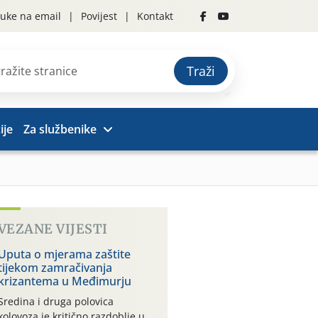
uke na email
Povijest
Kontakt
Traži
ije
Za službenike
VEZANE VIJESTI
Uputa o mjerama zaštite
tijekom zamračivanja
krizantema u Međimurju
Sredina i druga polovica
kolovoza je kritično razdoblje u