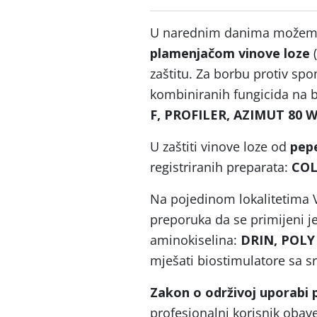
U narednim danima možemo o
plamenjačom vinove
loze
(
zaštitu. Za borbu protiv sp
kombiniranih fungicida na b
F, PROFILER, AZIMUT 80 W
U zaštiti vinove loze od
pepe
registriranih preparata:
COL
Na pojedinom lokalitetima V
preporuka da se primijeni 
aminokiselina:
DRIN, POLY
mješati biostimulatore sa sr
Zakon o održivoj uporabi 
profesionalni korisnik obave