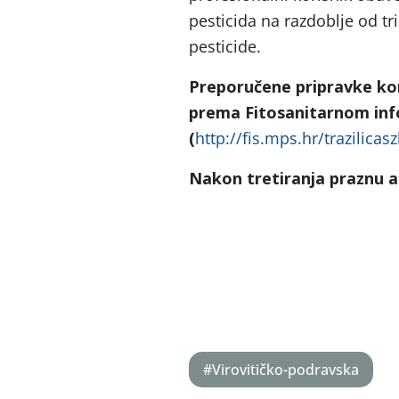
pesticida na razdoblje od tr
pesticide.
Preporučene pripravke kor
prema Fitosanitarnom in
(
http://fis.mps.hr/trazilicas
Nakon tretiranja praznu a
e
#Virovitičko-podravska