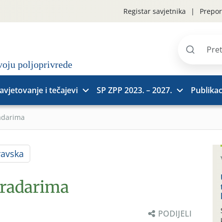
Registar savjetnika
Prepor
Pretraži
stranice
avjetovanje i tečajevi
SP ZPP 2023. – 2027.
Publikac
adarima
ravska
gradarima
PODIJELI