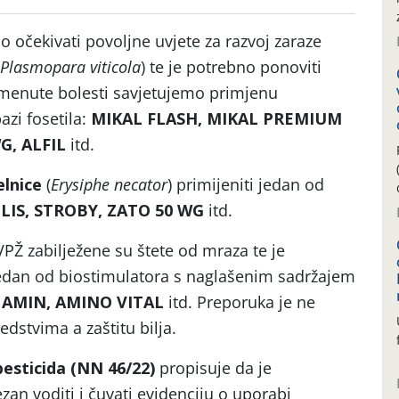
čekivati povoljne uvjete za razvoj zaraze
Plasmopara viticola
) te je potrebno ponoviti
omenute bolesti savjetujemo primjenu
azi fosetila:
MIKAL FLASH, MIKAL PREMIUM
G, ALFIL
itd.
lnice
(
Erysiphe necator
) primijeniti jedan od
LIS, STROBY, ZATO 50 WG
itd.
PŽ zabilježene su štete od mraza te je
jedan od biostimulatora s naglašenim sadržajem
 AMIN, AMINO VITAL
itd. Preporuka je ne
edstvima a zaštitu bilja.
pesticida (NN 46/22)
propisuje da je
zan voditi i čuvati evidenciju o uporabi