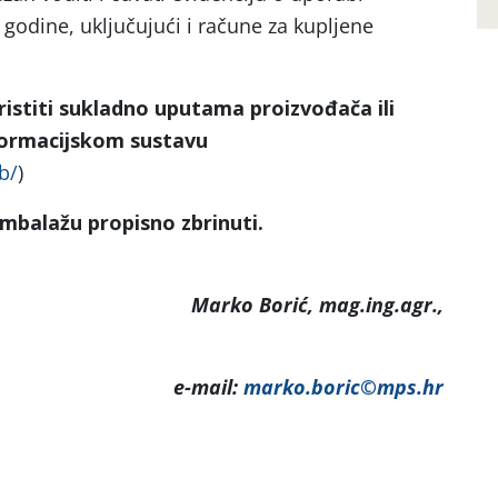
i godine, uključujući i račune za kupljene
istiti sukladno uputama proizvođača ili
formacijskom sustavu
zb/
)
mbalažu propisno zbrinuti.
Marko Borić, mag.ing.agr.,
-mail:
marko.boric©mps.hr