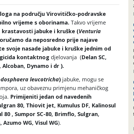
ga na području Virovitičko-podravske
bilno vrijeme s oborinama.
Takvo vrijeme
a krastavosti jabuke i kruške
(
Venturia
oručamo da neposredno prije najave
te svoje nasade jabuke i kruške jednim od
ngicida kontaktnog
djelovanja
(
Delan SC,
 Alcoban, Dynamo i dr ).
dosphaera leucotricha
)
jabuke, mogu se
i sumpora, uz obaveznu primjenu mehaničkog
oja.
Primijeniti jedan od navedenih
lgran 80, Thiovit jet, Kumulus DF, Kalinosul
 80 , Sumpor SC-80, Brimflo, Sulgran,
ss, Azumo WG, Visul WG
).