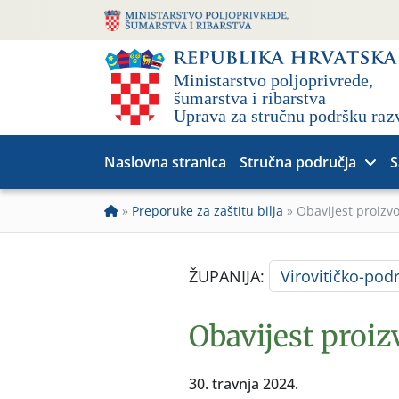
Naslovna stranica
Stručna područja
S
»
Preporuke za zaštitu bilja
»
Obavijest proizv
ŽUPANIJA:
Virovitičko-pod
Obavijest proi
30. travnja 2024.