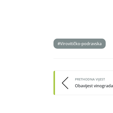
#Virovitičko-podravska
Post
navigation
PRETHODNA VIJEST
Obavijest vinograd