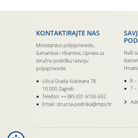
KONTAKTIRAJTE NAS
SAV
POD
Ministarstvo poljoprivrede,
Naši s
šumarstva i ribarstva, Uprava za
danom
stručnu podršku razvoju
Hrvats
poljoprivrede
8 –
Ulica Grada Vukovara 78
7 – 
10 000 Zagreb
Telefon: ++385 (0)1 6106 692
Adr
Email: strucna-podrska@mps.hr