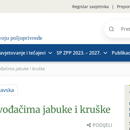
Registar savjetnika
Prepor
Pretraži
stranice
avjetovanje i tečajevi
SP ZPP 2023. – 2027.
Publikac
ođačima jabuke i kruške
ravska
zvođačima jabuke i kruške
PODIJELI