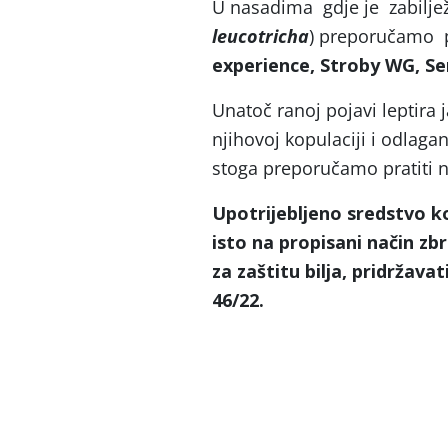
U nasadima gdje je zabilje
leucotricha
) preporučamo p
experience, Stroby WG, Ser
Unatoč ranoj pojavi leptira
njihovoj kopulaciji i odlagan
stoga preporučamo pratiti 
Upotrijebljeno sredstvo ko
isto na propisani način zbr
za zaštitu bilja, pridržav
46/22.
Ivana Češ
e