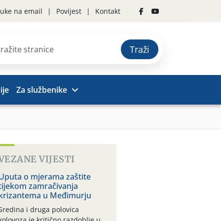
uke na email
Povijest
Kontakt
Traži
ije
Za službenike
VEZANE VIJESTI
Uputa o mjerama zaštite
tijekom zamračivanja
krizantema u Međimurju
Sredina i druga polovica
kolovoza je kritično razdoblje u