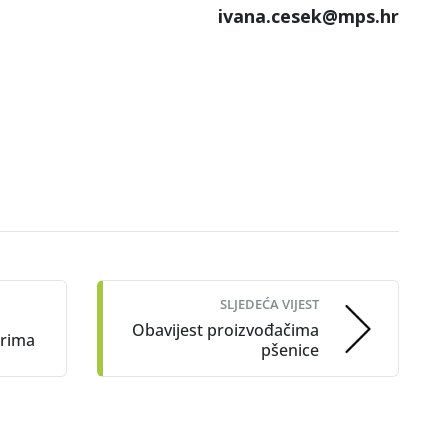
ivana.cesek@mps.hr
SLJEDEĆA VIJEST
Obavijest proizvođačima
arima
pšenice