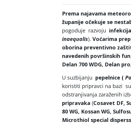
Prema najavama meteorolo
županije očekuje se nesta
pogoduje razvoju
infekcij
inaequalis
).
Voćarima prep
oborina preventivno zašti
navedenih površinskih fu
Delan 700 WDG, Delan pro,
U suzbijanju
pepelnice (
Po
koristiti pripravci na baz
odstranjivanja zaraženih izb
pripravaka
(
Cosavet DF, Su
80 WG, Kossan WG, Sulfosul
Microthiol special disper