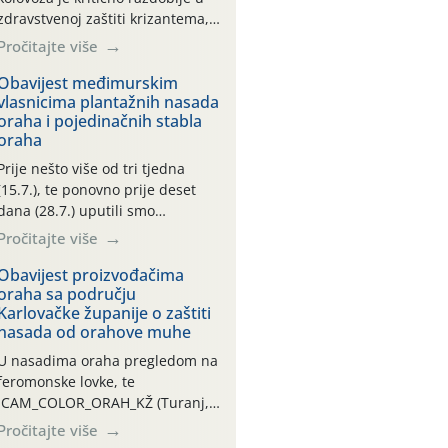
zdravstvenoj zaštiti krizantema,
a prije zamračivanja u proteklom
Pročitajte više
smo mjesecu tri puta upućivali
preporuke o preventivnim
Obavijest međimurskim
vlasnicima plantažnih nasada
mjerama zaštite krizantema od
oraha i pojedinačnih stabla
najčešćih uzročnika bolesti,
oraha
štetnika i fito-fagnih grinja (23.7.,
14.7., 06.7.)! Na početku ovog
Prije nešto više od tri tjedna
mjeseca je zabilježeno je
(15.7.), te ponovno prije deset
povijesno i ekstremno vruće
dana (28.7.) uputili smo
meteorološko razdoblje, uz
obavijesti vlasnicima plantažnih
Pročitajte više
najviše temperature […]
nasada oraha i pojedinačnih
stabla o početku leta i
Obavijest proizvođačima
oraha sa području
ovogodišnjoj potrebi usmjerenog
Karlovačke županije o zaštiti
suzbijanja orahove muhe
nasada od orahove muhe
(Rhagoletis completa)! Već
dvanaest dana traje drugi
U nasadima oraha pregledom na
ovogodišnji “toplinski udar”, koji
feromonske lovke, te
naročito izražen zadnja šest
CAM_COLOR_ORAH_KŽ (Turanj,
dana (31.7.-05.8.), jer najviše
Vojnić) zabilježena je mala
Pročitajte više
temperature zraka svakodnevno
populacija odraslih oblika