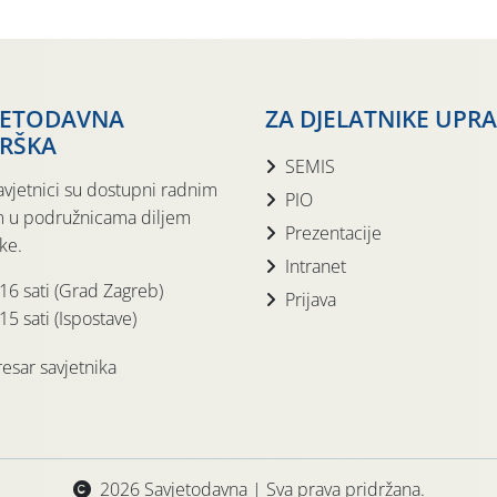
JETODAVNA
ZA DJELATNIKE UPR
RŠKA
SEMIS
avjetnici su dostupni radnim
PIO
 u podružnicama diljem
Prezentacije
ke.
Intranet
 16 sati (Grad Zagreb)
Prijava
15 sati (Ispostave)
esar savjetnika
2026 Savjetodavna | Sva prava pridržana.