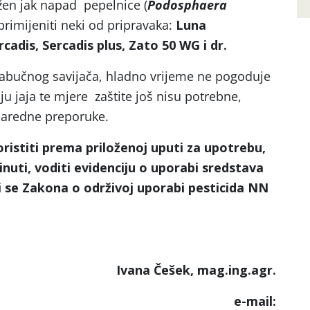
žen jak napad pepelnice (
Podosphaera
rimijeniti neki od pripravaka:
Luna
cadis, Sercadis plus, Zato 50 WG i dr.
 jabučnog savijača, hladno vrijeme ne pogoduje
ju jaja te mjere zaštite još nisu potrebne,
naredne preporuke.
ristiti prema priloženoj uputi za upotrebu,
inuti, voditi evidenciju o uporabi sredstava
ati se Zakona o održivoj uporabi pesticida NN
ek, mag.ing.agr.
-mail: