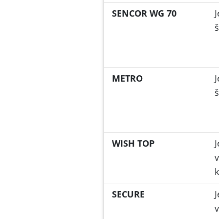
SENCOR WG 70
J
š
METRO
J
š
WISH TOP
J
v
k
SECURE
J
v