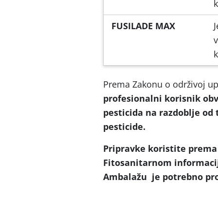
k
FUSILADE MAX
J
v
k
Prema Zakonu o održivoj up
profesionalni korisnik obv
pesticida na razdoblje od 
pesticide.
Pripravke koristite prem
Fitosanitarnom informac
Ambalažu je potrebno pro