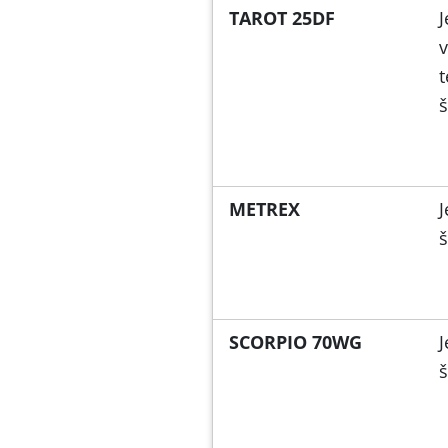
TAROT 25DF
J
v
t
š
METREX
J
š
SCORPIO 70WG
J
š