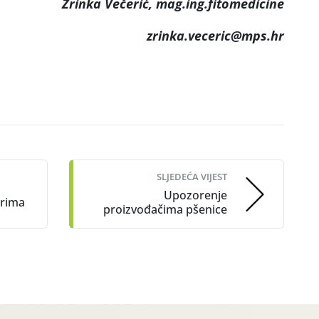
Zrinka Večerić, mag.ing.fitomedicine
zrinka.veceric@mps.hr
SLJEDEĆA VIJEST
Upozorenje
arima
proizvođačima pšenice