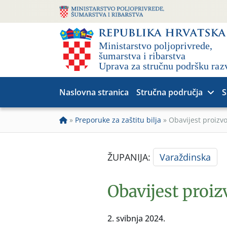
Naslovna stranica
Stručna područja
S
»
Preporuke za zaštitu bilja
»
Obavijest proiz
ŽUPANIJA:
Varaždinska
Obavijest proi
2. svibnja 2024.