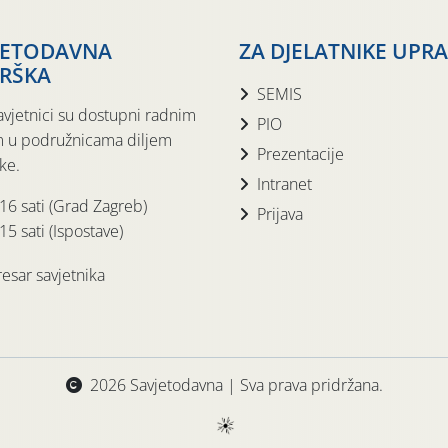
JETODAVNA
ZA DJELATNIKE UPR
RŠKA
SEMIS
avjetnici su dostupni radnim
PIO
 u podružnicama diljem
Prezentacije
ke.
Intranet
 16 sati (Grad Zagreb)
Prijava
15 sati (Ispostave)
esar savjetnika
2026 Savjetodavna | Sva prava pridržana.