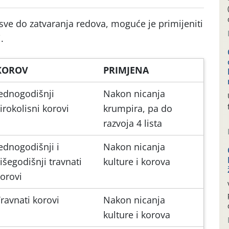
ve do zatvaranja redova, moguće je primijeniti
.
KOROV
PRIMJENA
ednogodišnji
Nakon nicanja
irokolisni korovi
krumpira, pa do
razvoja 4 lista
ednogodišnji i
Nakon nicanja
išegodišnji travnati
kulture i korova
orovi
ravnati korovi
Nakon nicanja
kulture i korova