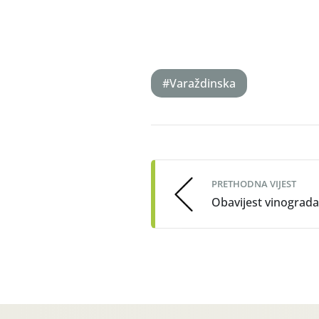
#Varaždinska
Post
navigation
PRETHODNA VIJEST
Obavijest vinograd