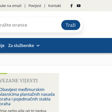
uke na email
Povijest
Kontakt
Traži
ije
Za službenike
VEZANE VIJESTI
Obavijest međimurskim
vlasnicima plantažnih nasada
oraha i pojedinačnih stabla
oraha
Prije nešto više od tri tjedna