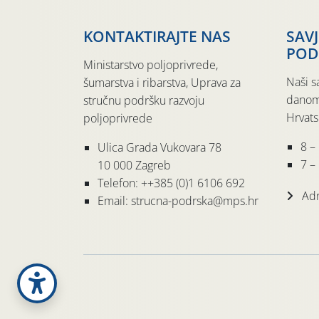
KONTAKTIRAJTE NAS
SAV
POD
Ministarstvo poljoprivrede,
Naši s
šumarstva i ribarstva, Uprava za
danom
stručnu podršku razvoju
Hrvats
poljoprivrede
8 –
Ulica Grada Vukovara 78
7 – 
10 000 Zagreb
Telefon: ++385 (0)1 6106 692
Adr
Email: strucna-podrska@mps.hr