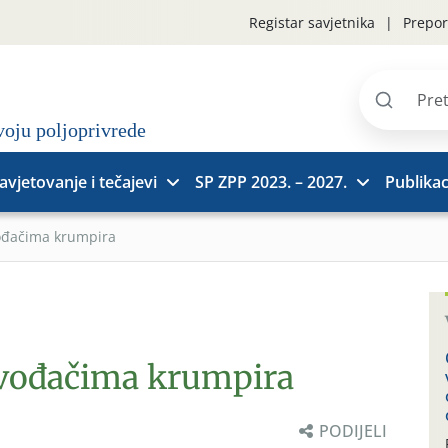
Registar savjetnika
Prepor
Pretraži
stranice
avjetovanje i tečajevi
SP ZPP 2023. – 2027.
Publikac
vođačima krumpira
zvođačima krumpira
PODIJELI