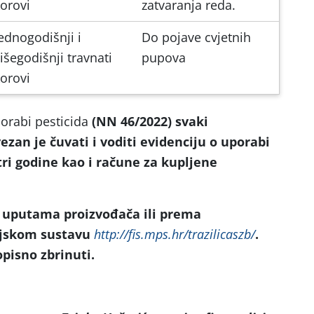
orovi
zatvaranja reda.
ednogodišnji i
Do pojave cvjetnih
išegodišnji travnati
pupova
orovi
orabi pesticida
(NN 46/2022) svaki
ezan je čuvati i voditi evidenciju o uporabi
tri godine kao i račune za kupljene
a uputama proizvođača ili prema
ijskom sustavu
http://fis.mps.hr/trazilicaszb/
.
pisno zbrinuti.