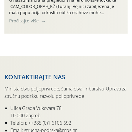
U nasadima oraha pregledom na feromonske lovke, te
CAM_COLOR_ORAH_KŽ (Turanj, Vojnić) zabilježena je
mala populacija odraslih oblika orahove muhe
(Rhagoletis completa). Niska brojnost može se objasniti
Pročitajte više
činjenicom da je riječ o mladim nasadima s vrlo malim
urodom, što je povezano i s manjim brojem prezimjelih
jedinki. U starijim nasadima, na žutim ljepljivim Rebell
pločama s […]
KONTAKTIRAJTE NAS
Ministarstvo poljoprivrede, šumarstva i ribarstva, Uprava za
stručnu podršku razvoju poljoprivrede
Ulica Grada Vukovara 78
10 000 Zagreb
Telefon: ++385 (0)1 6106 692
Email: strucna-podrska@mps.hr