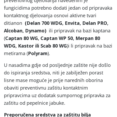
preventivnog djelovanja navedenim je
fungicidima potrebno dodati jedan od pripravaka
kontaktnog djelovanja osnovi aktivne tvari
ditianon
(Delan 700 WDG, Envita, Delan PRO,
Alcoban, Dynamo)
ili pripravak na bazi kaptana
(
Captan 80 WG, Captan WP 50, Merpan 80
WDG, Kastor ili Scab 80 WG
)i li pripravak na bazi
metirama (
Polyram
).
U nasadima gdje od posljednje zaštite nije došlo
do ispiranja sredstva, niti je zabilježen porast
lisne mase moguće je prije narednih oborina
obaviti preventivnu zaštitu kontaktnim
pripravcima uz dodatak sumpornog pripravka za
zaštitu od pepelnice jabuke.
Preporučena sredstva za zaštitu bilja