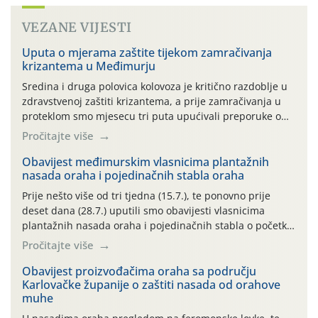
VEZANE VIJESTI
Uputa o mjerama zaštite tijekom zamračivanja
krizantema u Međimurju
Sredina i druga polovica kolovoza je kritično razdoblje u
zdravstvenoj zaštiti krizantema, a prije zamračivanja u
proteklom smo mjesecu tri puta upućivali preporuke o
preventivnim mjerama zaštite krizantema od najčešćih
Pročitajte više
uzročnika bolesti, štetnika i fito-fagnih grinja (23.7., 14.7.,
06.7.)! Na početku ovog mjeseca je zabilježeno je
Obavijest međimurskim vlasnicima plantažnih
nasada oraha i pojedinačnih stabla oraha
povijesno i ekstremno vruće meteorološko razdoblje, uz
najviše temperature […]
Prije nešto više od tri tjedna (15.7.), te ponovno prije
deset dana (28.7.) uputili smo obavijesti vlasnicima
plantažnih nasada oraha i pojedinačnih stabla o početku
leta i ovogodišnjoj potrebi usmjerenog suzbijanja
Pročitajte više
orahove muhe (Rhagoletis completa)! Već dvanaest dana
traje drugi ovogodišnji “toplinski udar”, koji naročito
Obavijest proizvođačima oraha sa području
Karlovačke županije o zaštiti nasada od orahove
izražen zadnja šest dana (31.7.-05.8.), jer najviše
muhe
temperature zraka svakodnevno […]