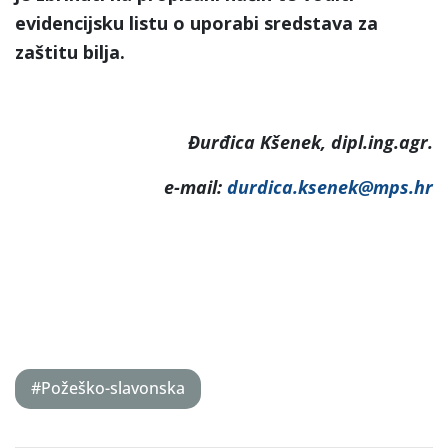
evidencijsku listu o uporabi sredstava za
zaštitu bilja.
Đurđica Kšenek, dipl.ing.agr.
e-mail:
durdica.ksenek@mps.hr
#Požeško-slavonska