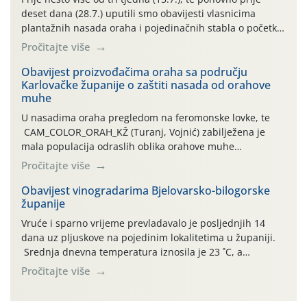
deset dana (28.7.) uputili smo obavijesti vlasnicima
plantažnih nasada oraha i pojedinačnih stabla o početku
leta i ovogodišnjoj potrebi usmjerenog suzbijanja
Pročitajte više
orahove muhe (Rhagoletis completa)! Već dvanaest dana
traje drugi ovogodišnji “toplinski udar”, koji naročito
Obavijest proizvođačima oraha sa području
Karlovačke županije o zaštiti nasada od orahove
izražen zadnja šest dana (31.7.-05.8.), jer najviše
muhe
temperature zraka svakodnevno […]
U nasadima oraha pregledom na feromonske lovke, te
CAM_COLOR_ORAH_KŽ (Turanj, Vojnić) zabilježena je
mala populacija odraslih oblika orahove muhe
(Rhagoletis completa). Niska brojnost može se objasniti
Pročitajte više
činjenicom da je riječ o mladim nasadima s vrlo malim
urodom, što je povezano i s manjim brojem prezimjelih
Obavijest vinogradarima Bjelovarsko-bilogorske
županije
jedinki. U starijim nasadima, na žutim ljepljivim Rebell
pločama s […]
Vruće i sparno vrijeme prevladavalo je posljednjih 14
dana uz pljuskove na pojedinim lokalitetima u županiji.
Srednja dnevna temperatura iznosila je 23 ˚C, a
maksimalne su posljednjih dana dosezale do 35 ˚C.
Pročitajte više
Simptome plamenjače vinove loze (Plasmoparas
viticola) vidljivi su na zapercima i vršnom mladom lišću.