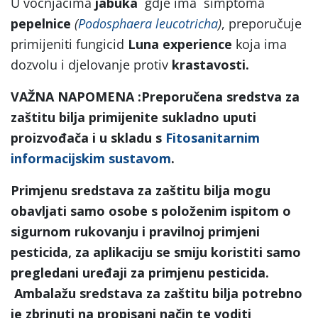
U voćnjacima
jabuka
gdje ima simptoma
pepelnice
(
Podosphaera leucotricha
)
, preporučuje
primijeniti fungicid
Luna experience
koja ima
dozvolu i djelovanje protiv
krastavosti.
VAŽNA NAPOMENA
:Preporučena sredstva za
zaštitu bilja primijenite sukladno uputi
proizvođača i u skladu s
Fitosanitarnim
informacijskim sustavom
.
Primjenu sredstava za zaštitu bilja mogu
obavljati samo osobe s položenim ispitom o
sigurnom rukovanju i pravilnoj primjeni
pesticida, za aplikaciju se smiju koristiti samo
pregledani uređaji za primjenu pesticida.
Ambalažu sredstava za zaštitu bilja potrebno
je zbrinuti na propisani način te voditi