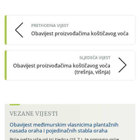
Post
navigation
PRETHODNA VIJEST
Obavijest proizvođačima koštičavog voća
SLJEDEĆA VIJEST
Obavijest proizvođačima koštičavog voća
(trešnja, višnja)
VEZANE VIJESTI
Obavijest međimurskim vlasnicima plantažnih
nasada oraha i pojedinačnih stabla oraha
Prije nešto više od tri tjedna (15.7.), te ponovno prije