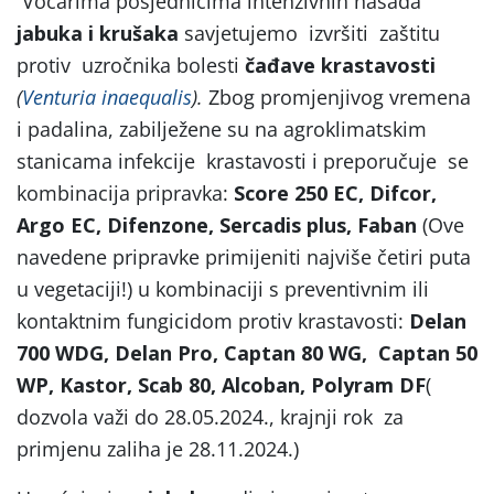
Voćarima posjednicima intenzivnih nasada
jabuka i krušaka
savjetujemo izvršiti zaštitu
protiv uzročnika bolesti
čađave krastavosti
(
Venturia inaequalis
).
Zbog promjenjivog vremena
i padalina, zabilježene su na agroklimatskim
stanicama infekcije krastavosti i preporučuje se
kombinacija pripravka:
Score 250 EC, Difcor,
Argo EC, Difenzone, Sercadis plus, Faban
(Ove
navedene pripravke primijeniti najviše četiri puta
u vegetaciji!) u kombinaciji s preventivnim ili
kontaktnim fungicidom protiv krastavosti:
Delan
700 WDG, Delan Pro,
Captan 80 WG, Captan 50
WP, Kastor, Scab 80, Alcoban, Polyram DF
(
dozvola važi do 28.05.2024., krajnji rok za
primjenu zaliha je 28.11.2024.)