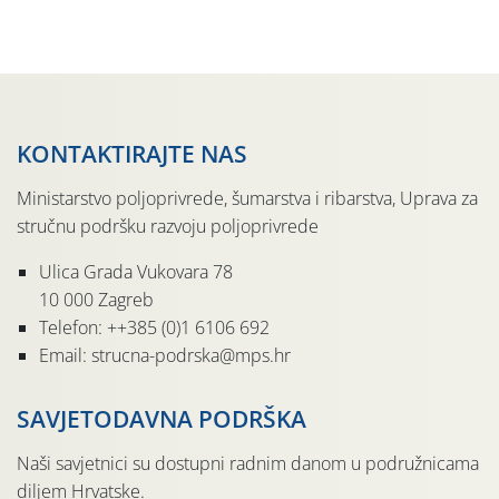
Kako bi i dalje održali zdravu lisnu masu u zaštiti je
moguće […]
KONTAKTIRAJTE NAS
Ministarstvo poljoprivrede, šumarstva i ribarstva, Uprava za
stručnu podršku razvoju poljoprivrede
Ulica Grada Vukovara 78
10 000 Zagreb
Telefon: ++385 (0)1 6106 692
Email: strucna-podrska@mps.hr
SAVJETODAVNA PODRŠKA
Naši savjetnici su dostupni radnim danom u podružnicama
diljem Hrvatske.