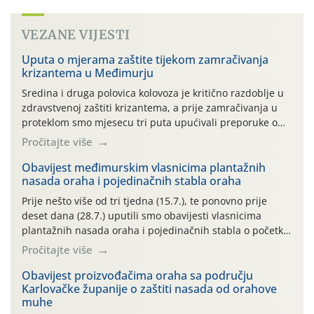
VEZANE VIJESTI
Uputa o mjerama zaštite tijekom zamračivanja
krizantema u Međimurju
Sredina i druga polovica kolovoza je kritično razdoblje u
zdravstvenoj zaštiti krizantema, a prije zamračivanja u
proteklom smo mjesecu tri puta upućivali preporuke o
preventivnim mjerama zaštite krizantema od najčešćih
Pročitajte više
uzročnika bolesti, štetnika i fito-fagnih grinja (23.7., 14.7.,
06.7.)! Na početku ovog mjeseca je zabilježeno je
Obavijest međimurskim vlasnicima plantažnih
nasada oraha i pojedinačnih stabla oraha
povijesno i ekstremno vruće meteorološko razdoblje, uz
najviše temperature […]
Prije nešto više od tri tjedna (15.7.), te ponovno prije
deset dana (28.7.) uputili smo obavijesti vlasnicima
plantažnih nasada oraha i pojedinačnih stabla o početku
leta i ovogodišnjoj potrebi usmjerenog suzbijanja
Pročitajte više
orahove muhe (Rhagoletis completa)! Već dvanaest dana
traje drugi ovogodišnji “toplinski udar”, koji naročito
Obavijest proizvođačima oraha sa području
Karlovačke županije o zaštiti nasada od orahove
izražen zadnja šest dana (31.7.-05.8.), jer najviše
muhe
temperature zraka svakodnevno […]