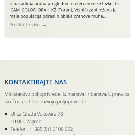
U nasadima oraha pregledom na feromonske lovke, te
CAM_COLOR_ORAH_KŽ (Turanj, Vojnić) zabilježena je
mala populacija odraslih oblika orahove muhe
(Rhagoletis completa). Niska brojnost može se objasniti
Pročitajte više
činjenicom da je riječ o mladim nasadima s vrlo malim
urodom, što je povezano i s manjim brojem prezimjelih
jedinki. U starijim nasadima, na žutim ljepljivim Rebell
pločama s […]
KONTAKTIRAJTE NAS
Ministarstvo poljoprivrede, šumarstva i ribarstva, Uprava za
stručnu podršku razvoju poljoprivrede
Ulica Grada Vukovara 78
10 000 Zagreb
Telefon: ++385 (0)1 6106 692