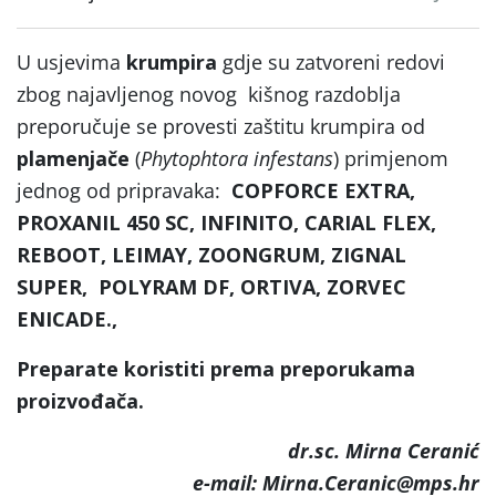
U usjevima
krumpira
gdje su zatvoreni redovi
zbog najavljenog novog kišnog razdoblja
preporučuje se provesti zaštitu krumpira od
plamenjače
(
Phytophtora infestans
) primjenom
jednog od pripravaka:
COPFORCE EXTRA,
PROXANIL 450 SC, INFINITO, CARIAL FLEX,
REBOOT, LEIMAY, ZOONGRUM, ZIGNAL
SUPER, POLYRAM DF, ORTIVA, ZORVEC
ENICADE.,
Preparate koristiti prema preporukama
proizvođača.
dr.sc. Mirna Ceranić
e-mail: Mirna.Ceranic@mps.hr