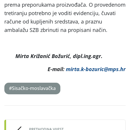
prema preporukama proizvođača. O provedenom
tretiranju potrebno je voditi evidenciju, čuvati
račune od kupljenih sredstava, a praznu
ambalažu SZB zbrinuti na propisani način.
Mirta Križanić Božurić, dipl.ing.agr.
E-mail:
mirta.k-bozuric@mps.hr
#Sisačko-moslavačka
Post
navigation
PRETHODNA VIJEST