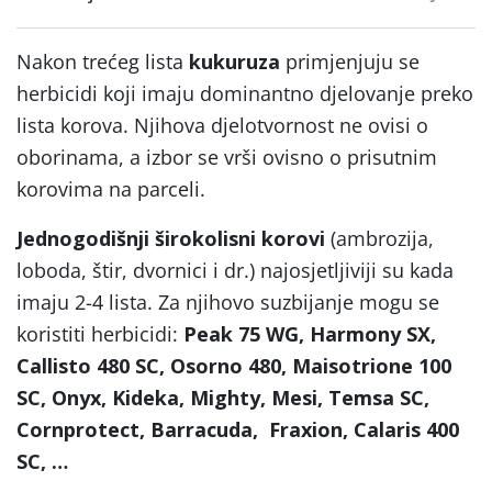
Nakon trećeg lista
kukuruza
primjenjuju se
herbicidi koji imaju dominantno djelovanje preko
lista korova. Njihova djelotvornost ne ovisi o
oborinama, a izbor se vrši ovisno o prisutnim
korovima na parceli.
Jednogodišnji širokolisni korovi
(ambrozija,
loboda, štir, dvornici i dr.) najosjetljiviji su kada
imaju 2-4 lista. Za njihovo suzbijanje mogu se
koristiti herbicidi:
Peak 75 WG, Harmony SX,
Callisto 480 SC, Osorno 480, Maisotrione 100
SC, Onyx, Kideka, Mighty, Mesi, Temsa SC,
Cornprotect, Barracuda, Fraxion, Calaris 400
SC, …