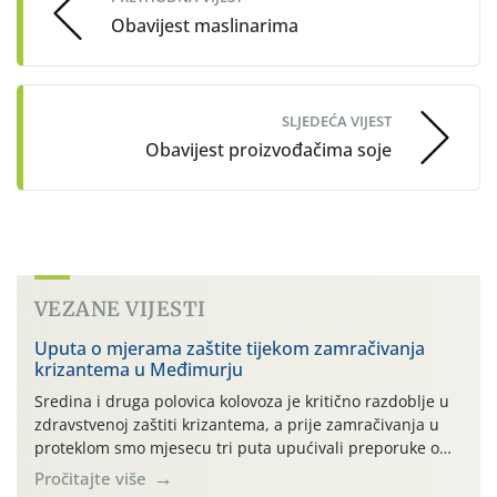
Obavijest maslinarima
SLJEDEĆA VIJEST
Obavijest proizvođačima soje
VEZANE VIJESTI
Uputa o mjerama zaštite tijekom zamračivanja
krizantema u Međimurju
Sredina i druga polovica kolovoza je kritično razdoblje u
zdravstvenoj zaštiti krizantema, a prije zamračivanja u
proteklom smo mjesecu tri puta upućivali preporuke o
preventivnim mjerama zaštite krizantema od najčešćih
Pročitajte više
uzročnika bolesti, štetnika i fito-fagnih grinja (23.7., 14.7.,