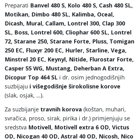
Preparati
Banvel 480 S, Kolo 480 S, Cash 480 SL,
Motikan, Dimbo 480 SL, Kalimba, Oceal,
Dicash, Mural, Callam, Lontrel 300, Clap 300
SL, Boss, Lontrel 600, Cliophar 600 SL, Lontrel
72, Starane 250, Starane Forte, Pluss, Tomigan
250 EC, Fluxyr 200 EC, Hurler, Starline, Vega,
Minstrel 20 EC, Keynyl, Nitide, Flurostar Forte,
Casper 55 WG, Mustang, Deherban A Extra,
Dicopur Top 464 SL
i dr. osim jednogodišnjih
suzbijaju
i
višegodišnje širokolisne korove
(slak, osjak, …).
Za suzbijanje
travnih korova
(koštan, muhari,
svračica, proso, sirak, pirika i dr.) primjenjuju se
sredstva
Motivell, Motivell extra 6 OD, Victus
OD, Nicogan 40 OD, Astral 40 OD, Nicosh, Nico