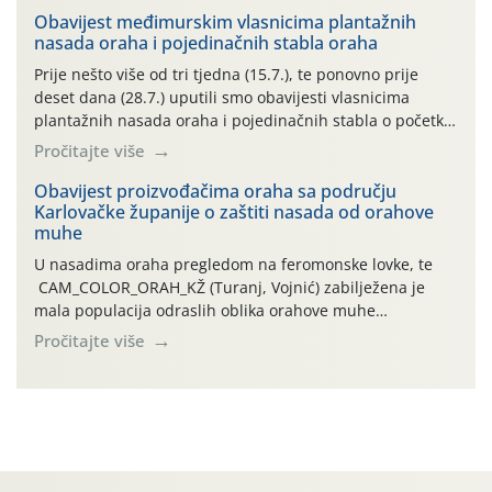
06.7.)! Na početku ovog mjeseca je zabilježeno je
Obavijest međimurskim vlasnicima plantažnih
nasada oraha i pojedinačnih stabla oraha
povijesno i ekstremno vruće meteorološko razdoblje, uz
najviše temperature […]
Prije nešto više od tri tjedna (15.7.), te ponovno prije
deset dana (28.7.) uputili smo obavijesti vlasnicima
plantažnih nasada oraha i pojedinačnih stabla o početku
leta i ovogodišnjoj potrebi usmjerenog suzbijanja
Pročitajte više
orahove muhe (Rhagoletis completa)! Već dvanaest dana
traje drugi ovogodišnji “toplinski udar”, koji naročito
Obavijest proizvođačima oraha sa području
Karlovačke županije o zaštiti nasada od orahove
izražen zadnja šest dana (31.7.-05.8.), jer najviše
muhe
temperature zraka svakodnevno […]
U nasadima oraha pregledom na feromonske lovke, te
CAM_COLOR_ORAH_KŽ (Turanj, Vojnić) zabilježena je
mala populacija odraslih oblika orahove muhe
(Rhagoletis completa). Niska brojnost može se objasniti
Pročitajte više
činjenicom da je riječ o mladim nasadima s vrlo malim
urodom, što je povezano i s manjim brojem prezimjelih
jedinki. U starijim nasadima, na žutim ljepljivim Rebell
pločama s […]