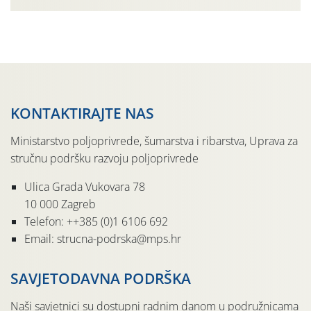
urodom, što je povezano i s manjim brojem prezimjelih
jedinki. U starijim nasadima, na žutim ljepljivim Rebell
pločama s […]
KONTAKTIRAJTE NAS
Ministarstvo poljoprivrede, šumarstva i ribarstva, Uprava za
stručnu podršku razvoju poljoprivrede
Ulica Grada Vukovara 78
10 000 Zagreb
Telefon: ++385 (0)1 6106 692
Email: strucna-podrska@mps.hr
SAVJETODAVNA PODRŠKA
Naši savjetnici su dostupni radnim danom u podružnicama