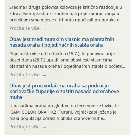
Sredina i druga polovica kolovoza je kritično razdoblje u
zdravstvenoj zaštiti krizantema, a prije zamračivanja u
proteklom smo mjesecu tri puta upućivali preporuke o
preventivnim mjerama zaštite krizantema od najčešćih
Pročitajte više
uzročnika bolesti, štetnika i fito-fagnih grinja (23.7., 14.7.,
06.7.)! Na početku ovog mjeseca je zabilježeno je
Obavijest međimurskim vlasnicima plantažnih
nasada oraha i pojedinačnih stabla oraha
povijesno i ekstremno vruće meteorološko razdoblje, uz
najviše temperature […]
Prije nešto više od tri tjedna (15.7.), te ponovno prije
deset dana (28.7.) uputili smo obavijesti vlasnicima
plantažnih nasada oraha i pojedinačnih stabla o početku
leta i ovogodišnjoj potrebi usmjerenog suzbijanja
Pročitajte više
orahove muhe (Rhagoletis completa)! Već dvanaest dana
traje drugi ovogodišnji “toplinski udar”, koji naročito
Obavijest proizvođačima oraha sa području
Karlovačke županije o zaštiti nasada od orahove
izražen zadnja šest dana (31.7.-05.8.), jer najviše
muhe
temperature zraka svakodnevno […]
U nasadima oraha pregledom na feromonske lovke, te
CAM_COLOR_ORAH_KŽ (Turanj, Vojnić) zabilježena je
mala populacija odraslih oblika orahove muhe
(Rhagoletis completa). Niska brojnost može se objasniti
Pročitajte više
činjenicom da je riječ o mladim nasadima s vrlo malim