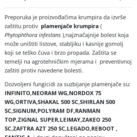
Preporuka je proizvođačima krumpira da izvrše
zaštitu protiv
plamenjače krumpira
(
Phytophthora infestans
),najznačajnije bolest koja
može uništiti listove, stabljiku i kasnije gomolj
koji se teško čuva i brzo propada. Zaštita se
temelji na agrotehničkim mjerama i preventivnoj
zaštiti protiv navedene bolesti.
Dozvoljeni fungicidi za suzbijanje plamenjače su:
INFINITO,NEORAM WG,NORDOX 75
WG,ORTIVA,SHAKAL 500 SC,SHIRLAN 500
SC,SIGNUM,POLYRAM DF,RANMAN
TOP,ZIGNAL SUPER,LEIMAY,ZAKEO 250
SC,ZAFTRA
AZT 250 SC,LEGADO,REBOOT ,