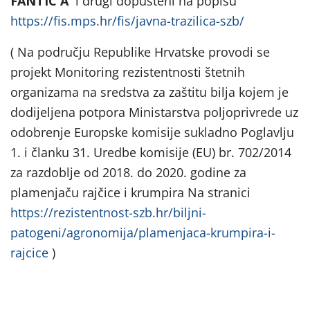
FANTIC A
i drugi dopušteni na popisu
https://fis.mps.hr/fis/javna-trazilica-szb/
( Na području Republike Hrvatske provodi se
projekt Monitoring rezistentnosti štetnih
organizama na sredstva za zaštitu bilja kojem je
dodijeljena potpora Ministarstva poljoprivrede uz
odobrenje Europske komisije sukladno Poglavlju
1. i članku 31. Uredbe komisije (EU) br. 702/2014
za razdoblje od 2018. do 2020. godine za
plamenjaču rajčice i krumpira Na stranici
https://rezistentnost-szb.hr/biljni-
patogeni/agronomija/plamenjaca-krumpira-i-
rajcice
)