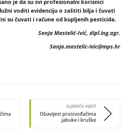
sano je da su svi profesionalni korisnici
užni voditi evidenciju o zaštiti bilja i čuvati
žni su čuvati i račune od kupljenih pesticida
.
Sanja Mastelić-Ivić, dipl.ing.agr.
Sanja.mastelic-ivic@mps.hr
SLJEDEĆA VIJEST
ačima
Obavijest proizvođačima
jabuke i kruške