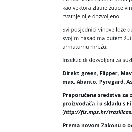
kao vektora zlatne žutice vin
cvatnje nije dozvoljeno.
Svi posjednici vinove loze d
svojim nasadima putem žutih
armaturnu mrežu.
Insekticidi dozvoljeni za su
Direkt green, Flipper, Mavr
max, Abanto, Pyregard, Ass
Preporučena sredstva za za
proizvođača i u skladu s
F
(
http://fis.mps.hr/trazilicas
Prema novom Zakonu o održ