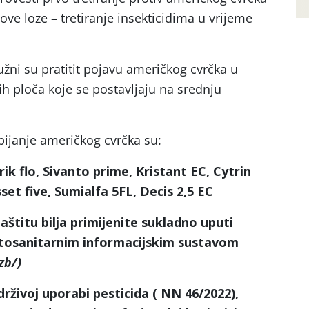
ove loze – tretiranje insekticidima u vrijeme
užni su pratitit pojavu američkog cvrčka u
 ploča koje se postavljaju na srednju
zbijanje američkog cvrčka su:
ik flo, Sivanto prime, Kristant EC, Cytrin
et five, Sumialfa 5FL, Decis 2,5 EC
štitu bilja primijenite sukladno uputi
itosanitarnim informacijskim sustavom
zb/)
ivoj uporabi pesticida ( NN 46/2022),