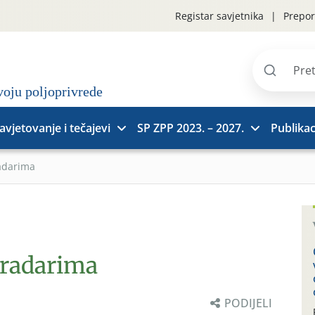
Registar savjetnika
Prepor
Pretraži
stranice
avjetovanje i tečajevi
SP ZPP 2023. – 2027.
Publikac
adarima
gradarima
PODIJELI