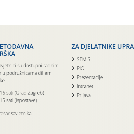
JETODAVNA
ZA DJELATNIKE UPR
RŠKA
SEMIS
avjetnici su dostupni radnim
PIO
 u podružnicama diljem
Prezentacije
ke.
Intranet
 16 sati (Grad Zagreb)
Prijava
15 sati (Ispostave)
esar savjetnika