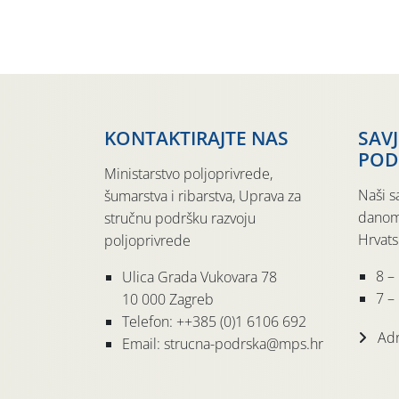
KONTAKTIRAJTE NAS
SAV
POD
Ministarstvo poljoprivrede,
Naši s
šumarstva i ribarstva, Uprava za
danom
stručnu podršku razvoju
Hrvats
poljoprivrede
8 –
Ulica Grada Vukovara 78
7 – 
10 000 Zagreb
Telefon: ++385 (0)1 6106 692
Adr
Email: strucna-podrska@mps.hr