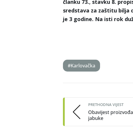
članku 73., stavku 8. propi
sredstava za zaštitu bilja d
je 3 godine. Na isti rok du
#Karlovačka
Post
navigation
PRETHODNA VIJEST
Obavijest proizvođ
jabuke