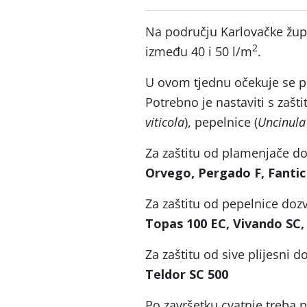
Na području Karlovačke župa
2
između 40 i 50 l/m
.
U ovom tjednu očekuje se pr
Potrebno je nastaviti s zašt
viticola
), pepelnice (
Uncinula
Za zaštitu od plamenjače do
Orvego, Pergado F, Fantic 
Za zaštitu od pepelnice dozv
Topas 100 EC, Vivando SC,
Za zaštitu od sive plijesni d
Teldor SC 500
Po završetku cvatnje treba p