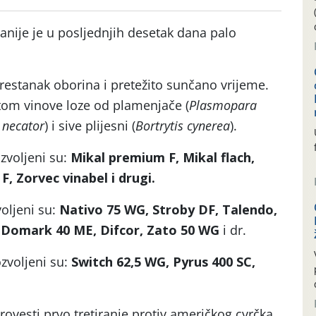
nije je u posljednjih desetak dana palo
estanak oborina i pretežito sunčano vrijeme.
itom vinove loze od plamenjače (
Plasmopara
 necator
) i sive plijesni (
Bortrytis cynerea
).
zvoljeni su:
Mikal premium F, Mikal flach,
F, Zorvec vinabel i drugi.
oljeni su:
Nativo 75 WG, Stroby DF, Talendo,
 Domark 40 ME, Difcor, Zato 50 WG
i dr.
ozvoljeni su:
Switch 62,5 WG, Pyrus 400 SC,
rovesti prvo tretiranje protiv američkog cvrčka