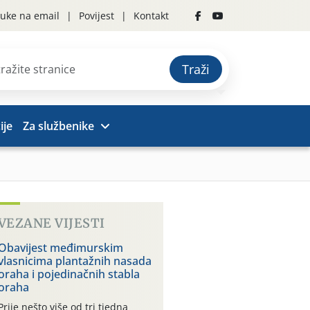
uke na email
Povijest
Kontakt
Traži
ije
Za službenike
VEZANE VIJESTI
Obavijest međimurskim
vlasnicima plantažnih nasada
oraha i pojedinačnih stabla
oraha
Prije nešto više od tri tjedna