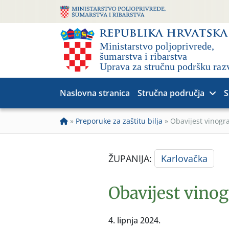
Naslovna stranica
Stručna područja
S
»
Preporuke za zaštitu bilja
»
Obavijest vinogr
ŽUPANIJA:
Karlovačka
Obavijest vino
4. lipnja 2024.