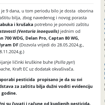
je 9 dana, u tom periodu bilo je dosta oborina
zaštitu bilja, zbog navedenog i novog porasta
jabuka i krušaka
potrebno je ponoviti zaštitu
stavosti
(Venturia inaequalis)
jednim od
an 700 WDG, Delan Pro, Captan 80 WG,
olyram DF
(Dozvola vrijedi do 28.05.2024.g.,
.11.2024.g.)
anje ličinki kruškine buhe (
Psilla pyri
)
pache, Kraft EC uz dodatak okvašivača.
porabi pesticida propisano je da su svi
dstava za zaštitu bilja dužni voditi evidenciju
3 godine.
ni su čuvati i račune od kupljenih pesticida.