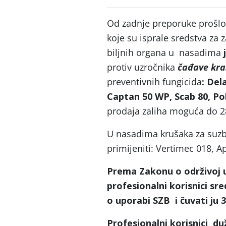
Od zadnje preporuke prošlo 
koje su isprale sredstva za 
biljnih organa u nasadima
protiv uzročnika
čađave kra
preventivnih fungicida
: Del
Captan 50 WP, Scab 80, P
prodaja zaliha moguća do 28
U nasadima krušaka za suzbij
primijeniti: Vertimec 018, A
Prema Zakonu o održivoj u
profesionalni korisnici sre
o uporabi SZB i čuvati ju 
Profesionalni korisnici duž