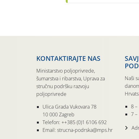
KONTAKTIRAJTE NAS
SAV
POD
Ministarstvo poljoprivrede,
Naši s
šumarstva i ribarstva, Uprava za
danom
stručnu podršku razvoju
Hrvats
poljoprivrede
8 –
Ulica Grada Vukovara 78
7 – 
10 000 Zagreb
Telefon: ++385 (0)1 6106 692
Adr
Email: strucna-podrska@mps.hr