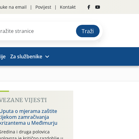
uke na email
Povijest
Kontakt
Traži
ije
Za službenike
VEZANE VIJESTI
Uputa o mjerama zaštite
tijekom zamračivanja
krizantema u Međimurju
Sredina i druga polovica
kolovoza je kritično razdoblje u