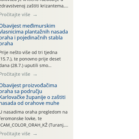
zdravstvenoj zaštiti krizantema,
a prije zamračivanja u proteklom
Pročitajte više
smo mjesecu tri puta upućivali
preporuke o preventivnim
Obavijest međimurskim
vlasnicima plantažnih nasada
mjerama zaštite krizantema od
oraha i pojedinačnih stabla
najčešćih uzročnika bolesti,
oraha
štetnika i fito-fagnih grinja (23.7.,
14.7., 06.7.)! Na početku ovog
Prije nešto više od tri tjedna
mjeseca je zabilježeno je
(15.7.), te ponovno prije deset
povijesno i ekstremno vruće
dana (28.7.) uputili smo
meteorološko razdoblje, uz
obavijesti vlasnicima plantažnih
Pročitajte više
najviše temperature […]
nasada oraha i pojedinačnih
stabla o početku leta i
Obavijest proizvođačima
oraha sa području
ovogodišnjoj potrebi usmjerenog
Karlovačke županije o zaštiti
suzbijanja orahove muhe
nasada od orahove muhe
(Rhagoletis completa)! Već
dvanaest dana traje drugi
U nasadima oraha pregledom na
ovogodišnji “toplinski udar”, koji
feromonske lovke, te
naročito izražen zadnja šest
CAM_COLOR_ORAH_KŽ (Turanj,
dana (31.7.-05.8.), jer najviše
Vojnić) zabilježena je mala
Pročitajte više
temperature zraka svakodnevno
populacija odraslih oblika