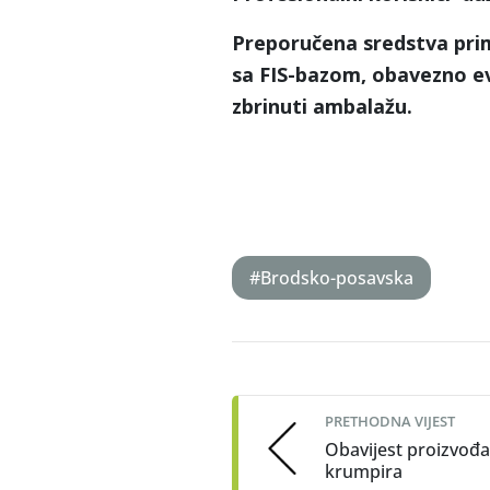
Preporučena sredstva prim
sa FIS-bazom, obavezno evi
zbrinuti ambalažu.
#Brodsko-posavska
Post
navigation
PRETHODNA VIJEST
Obavijest proizvođ
krumpira