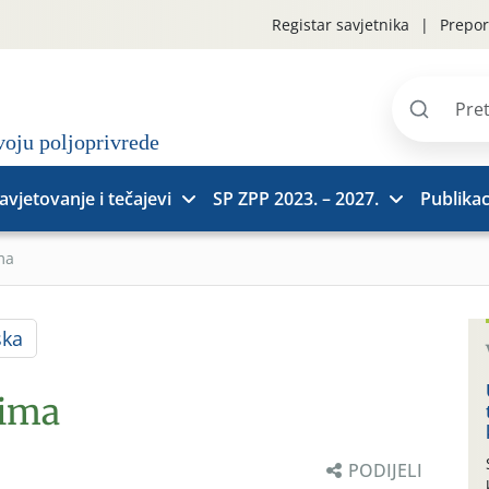
Registar savjetnika
Prepor
Pretraži
stranice
avjetovanje i tečajevi
SP ZPP 2023. – 2027.
Publikac
ma
ska
rima
PODIJELI