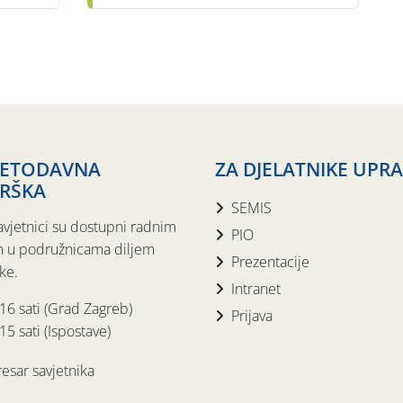
JETODAVNA
ZA DJELATNIKE UPR
RŠKA
SEMIS
avjetnici su dostupni radnim
PIO
 u podružnicama diljem
Prezentacije
ke.
Intranet
 16 sati (Grad Zagreb)
Prijava
15 sati (Ispostave)
esar savjetnika