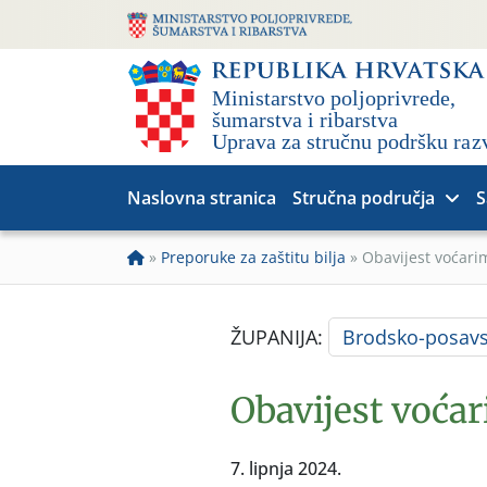
Naslovna stranica
Stručna područja
S
»
Preporuke za zaštitu bilja
»
Obavijest voćari
ŽUPANIJA:
Brodsko-posav
Obavijest voća
7. lipnja 2024.